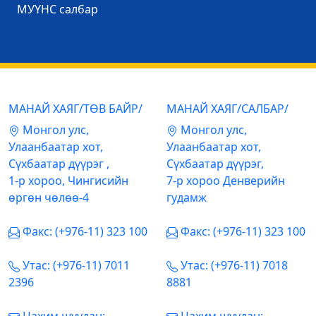
МУҮНС салбар
МАНАЙ ХАЯГ/ТӨВ БАЙР/
МАНАЙ ХАЯГ/САЛБАР/
Mонгол улс,
Mонгол улс,
Улаанбаатар хот,
Улаанбаатар хот,
Сүхбаатар дүүрэг ,
Сүхбаатар дүүрэг,
1-р хороо, Чингисийн
7-р хороо Денверийн
өргөн чөлөө-4
гудамж
Факс: (+976-11) 323 100
Факс: (+976-11) 323 100
Утас: (+976-11) 7011
Утас: (+976-11) 7018
2396
8881