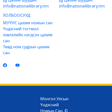
Цахим шуудан:
Цахим шуудан:
info@nationallibrary.mn
info@nationallibrary.mn
ХОЛБООСУУД
МУҮНС цахим номын сан
Үндэсний тогтмол
хэвлэлийн нэгдсэн цахим
сан
Төвд ном судрын цахим
сан
Монгол Улсын
Үндэсний
Номын Сан. ©