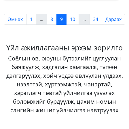
Өмнөх
1
...
8
9
10
...
34
Дараах
Үйл ажиллагааны эрхэм зорилго
Соёлын өв, оюуны бүтээлийг цуглуулан
баяжуулж, хадгалан хамгаалж, түгээн
дэлгэрүүлэх, хойч үедээ өвлүүлэн үлдээх,
нээлттэй, хүртээмжтэй, чанартай,
хэрэглэгч төвтэй үйлчилгээ үзүүлэх
боломжийг бүрдүүлж, цахим номын
сангийн жишиг үйлчилгээ нэвтрүүлэх