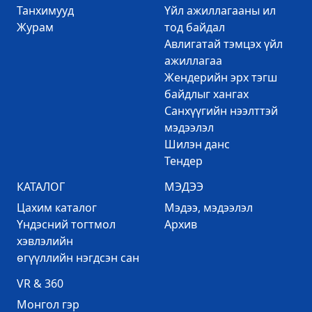
Танхимууд
Үйл ажиллагааны ил
Журам
тод байдал
Авлигатай тэмцэх үйл
ажиллагаа
Жендерийн эрх тэгш
байдлыг хангах
Санхүүгийн нээлттэй
мэдээлэл
Шилэн данс
Тендер
КАТАЛОГ
МЭДЭЭ
Цахим каталог
Mэдээ, мэдээлэл
Үндэсний тогтмол
Архив
хэвлэлийн
өгүүллийн нэгдсэн сан
VR & 360
Mонгол гэр