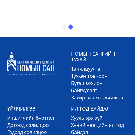
НОМЫН САНГИЙН
ТУХАЙ
Танилцуулга
Түүхэн товчоон
Бүтэц зохион
байгуулалт
Захирлын мэндчилгээ
ҮЙЛЧИЛГЭЭ
ИЛ ТОД БАЙДАЛ
Уншигчийн бүртгэл
Хууль эрх зүй
Дотоод солилцоо
Хүний нөөцийн ил тод
Гадаад солилцоо
байдал