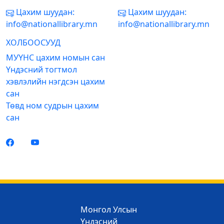
Цахим шуудан:
Цахим шуудан:
info@nationallibrary.mn
info@nationallibrary.mn
ХОЛБООСУУД
МУҮНС цахим номын сан
Үндэсний тогтмол
хэвлэлийн нэгдсэн цахим
сан
Төвд ном судрын цахим
сан
Монгол Улсын
Үндэсний