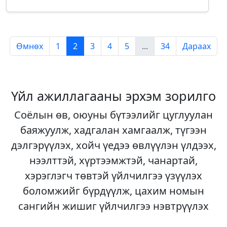
Өмнөх
1
2
3
4
5
...
34
Дараах
Үйл ажиллагааны эрхэм зорилго
Соёлын өв, оюуны бүтээлийг цуглуулан
баяжуулж, хадгалан хамгаалж, түгээн
дэлгэрүүлэх, хойч үедээ өвлүүлэн үлдээх,
нээлттэй, хүртээмжтэй, чанартай,
хэрэглэгч төвтэй үйлчилгээ үзүүлэх
боломжийг бүрдүүлж, цахим номын
сангийн жишиг үйлчилгээ нэвтрүүлэх