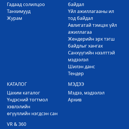
Гадаад солилцоо
байдал
Танхимууд
Үйл ажиллагааны ил
Журам
тод байдал
Авлигатай тэмцэх үйл
ажиллагаа
Жендерийн эрх тэгш
байдлыг хангах
Санхүүгийн нээлттэй
мэдээлэл
Шилэн данс
Тендер
КАТАЛОГ
МЭДЭЭ
Цахим каталог
Mэдээ, мэдээлэл
Үндэсний тогтмол
Архив
хэвлэлийн
өгүүллийн нэгдсэн сан
VR & 360