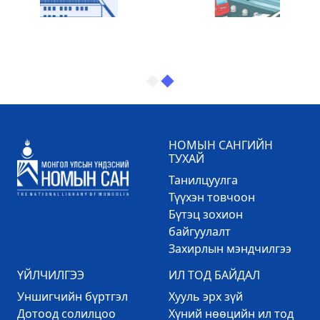
НОМЫН САНГИЙН
ТУХАЙ
Танилцуулга
Түүхэн товчоон
Бүтэц зохион
байгуулалт
Захирлын мэндчилгээ
ҮЙЛЧИЛГЭЭ
ИЛ ТОД БАЙДАЛ
Уншигчийн бүртгэл
Хууль эрх зүй
Дотоод солилцоо
Хүний нөөцийн ил тод