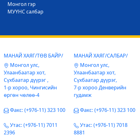
Mонгол гэр
МУҮНС салбар
МАНАЙ ХАЯГ/ТӨВ БАЙР/
МАНАЙ ХАЯГ/САЛБАР/
Mонгол улс,
Mонгол улс,
Улаанбаатар хот,
Улаанбаатар хот,
Сүхбаатар дүүрэг ,
Сүхбаатар дүүрэг,
1-р хороо, Чингисийн
7-р хороо Денверийн
өргөн чөлөө-4
гудамж
Факс: (+976-11) 323 100
Факс: (+976-11) 323 100
Утас: (+976-11) 7011
Утас: (+976-11) 7018
2396
8881