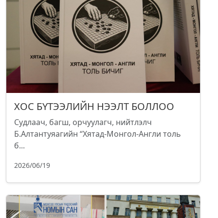
ХОС БҮТЭЭЛИЙН НЭЭЛТ БОЛЛОО
Судлаач, багш, орчуулагч, нийтлэлч
Б.Алтантуяагийн “Хятад-Монгол-Англи толь
б...
2026/06/19