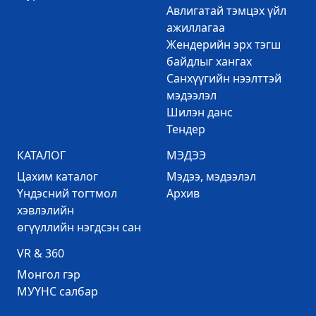
Авлигатай тэмцэх үйл
ажиллагаа
Жендерийн эрх тэгш
байдлыг хангах
Санхүүгийн нээлттэй
мэдээлэл
Шилэн данс
Тендер
КАТАЛОГ
МЭДЭЭ
Цахим каталог
Mэдээ, мэдээлэл
Үндэсний тогтмол
Архив
хэвлэлийн
өгүүллийн нэгдсэн сан
VR & 360
Mонгол гэр
МУҮНС салбар