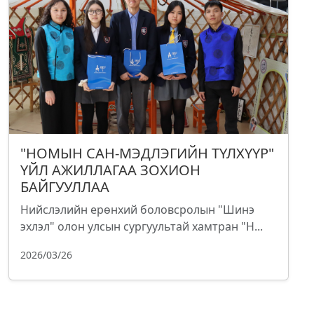
"НОМЫН САН-МЭДЛЭГИЙН ТҮЛХҮҮР"
ҮЙЛ АЖИЛЛАГАА ЗОХИОН
БАЙГУУЛЛАА
Нийслэлийн ерөнхий боловсролын "Шинэ
эхлэл" олон улсын сургуультай хамтран "Н...
2026/03/26