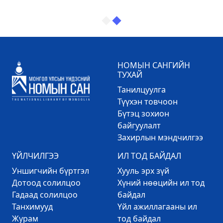
НОМЫН САНГИЙН
ТУХАЙ
Танилцуулга
Түүхэн товчоон
Бүтэц зохион
байгуулалт
Захирлын мэндчилгээ
ҮЙЛЧИЛГЭЭ
ИЛ ТОД БАЙДАЛ
Уншигчийн бүртгэл
Хууль эрх зүй
Дотоод солилцоо
Хүний нөөцийн ил тод
Гадаад солилцоо
байдал
Танхимууд
Үйл ажиллагааны ил
Журам
тод байдал