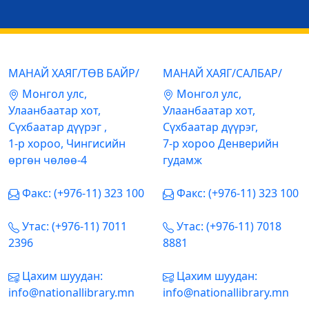
МАНАЙ ХАЯГ/ТӨВ БАЙР/
МАНАЙ ХАЯГ/САЛБАР/
Mонгол улс,
Mонгол улс,
Улаанбаатар хот,
Улаанбаатар хот,
Сүхбаатар дүүрэг ,
Сүхбаатар дүүрэг,
1-р хороо, Чингисийн
7-р хороо Денверийн
өргөн чөлөө-4
гудамж
Факс: (+976-11) 323 100
Факс: (+976-11) 323 100
Утас: (+976-11) 7011
Утас: (+976-11) 7018
2396
8881
Цахим шуудан:
Цахим шуудан:
info@nationallibrary.mn
info@nationallibrary.mn