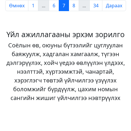
Өмнөх
1
...
6
7
8
...
34
Дараах
Үйл ажиллагааны эрхэм зорилго
Соёлын өв, оюуны бүтээлийг цуглуулан
баяжуулж, хадгалан хамгаалж, түгээн
дэлгэрүүлэх, хойч үедээ өвлүүлэн үлдээх,
нээлттэй, хүртээмжтэй, чанартай,
хэрэглэгч төвтэй үйлчилгээ үзүүлэх
боломжийг бүрдүүлж, цахим номын
сангийн жишиг үйлчилгээ нэвтрүүлэх