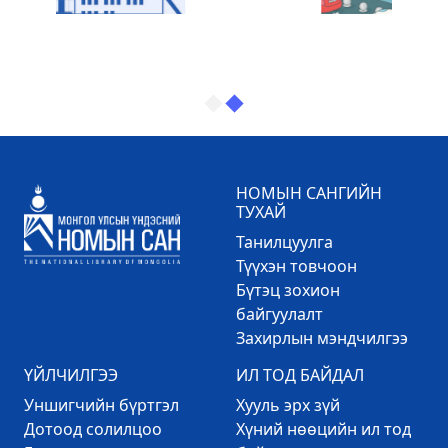
НОМЫН САНГИЙН
ТУХАЙ
Танилцуулга
Түүхэн товчоон
Бүтэц зохион
байгуулалт
Захирлын мэндчилгээ
ҮЙЛЧИЛГЭЭ
ИЛ ТОД БАЙДАЛ
Уншигчийн бүртгэл
Хууль эрх зүй
Дотоод солилцоо
Хүний нөөцийн ил тод