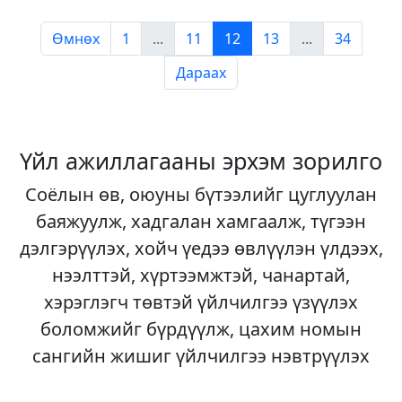
Өмнөх
1
...
11
12
13
...
34
Дараах
Үйл ажиллагааны эрхэм зорилго
Соёлын өв, оюуны бүтээлийг цуглуулан
баяжуулж, хадгалан хамгаалж, түгээн
дэлгэрүүлэх, хойч үедээ өвлүүлэн үлдээх,
нээлттэй, хүртээмжтэй, чанартай,
хэрэглэгч төвтэй үйлчилгээ үзүүлэх
боломжийг бүрдүүлж, цахим номын
сангийн жишиг үйлчилгээ нэвтрүүлэх