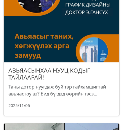
АВЬЯАСЫНХАА НУУЦ КОДЫГ
ТАЙЛААРАЙ!
Таны дотор нуугдаж буй тэр гайхамшигтай
авьяас юу вэ? Бид бүгдэд өөрийн гэсэ...
2025/11/06