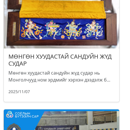
МӨНГӨН ХУУДАСТАЙ САНДУЙН ЖҮД
СУДАР
Мөнгөн хуудастай сандуйн жүд судар нь
Монголчууд ном эрдмийг хэрхэн дээдэлж б...
2025/11/07