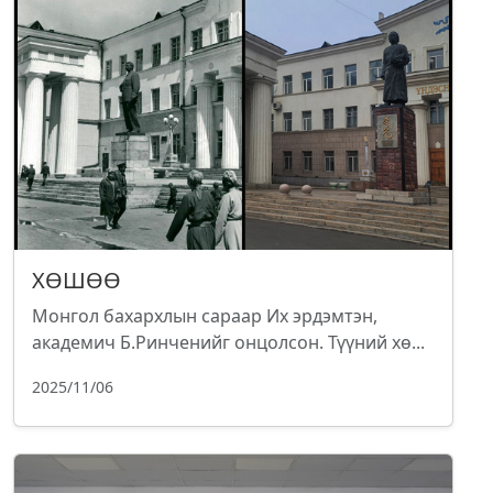
ХӨШӨӨ
Монгол бахархлын сараар Их эрдэмтэн,
академич Б.Ринченийг онцолсон. Түүний хө...
2025/11/06