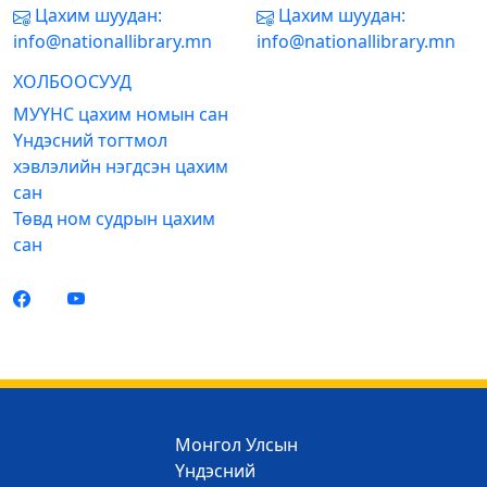
Цахим шуудан:
Цахим шуудан:
info@nationallibrary.mn
info@nationallibrary.mn
ХОЛБООСУУД
МУҮНС цахим номын сан
Үндэсний тогтмол
хэвлэлийн нэгдсэн цахим
сан
Төвд ном судрын цахим
сан
Монгол Улсын
Үндэсний