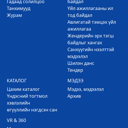
Гадаад солилцоо
байдал
Танхимууд
Үйл ажиллагааны ил
Журам
тод байдал
Авлигатай тэмцэх үйл
ажиллагаа
Жендерийн эрх тэгш
байдлыг хангах
Санхүүгийн нээлттэй
мэдээлэл
Шилэн данс
Тендер
КАТАЛОГ
МЭДЭЭ
Цахим каталог
Mэдээ, мэдээлэл
Үндэсний тогтмол
Архив
хэвлэлийн
өгүүллийн нэгдсэн сан
VR & 360