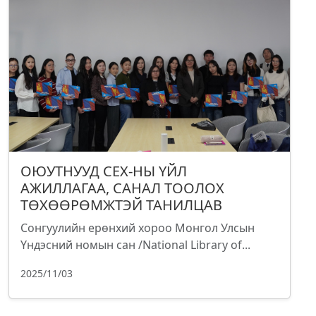
ОЮУТНУУД СЕХ-НЫ ҮЙЛ
АЖИЛЛАГАА, САНАЛ ТООЛОХ
ТӨХӨӨРӨМЖТЭЙ ТАНИЛЦАВ
Сонгуулийн ерөнхий хороо Монгол Улсын
Үндэсний номын сан /National Library of...
2025/11/03