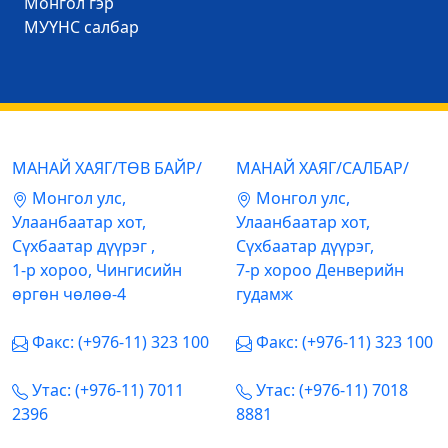
Mонгол гэр
МУҮНС салбар
МАНАЙ ХАЯГ/ТӨВ БАЙР/
МАНАЙ ХАЯГ/САЛБАР/
Mонгол улс,
Mонгол улс,
Улаанбаатар хот,
Улаанбаатар хот,
Сүхбаатар дүүрэг ,
Сүхбаатар дүүрэг,
1-р хороо, Чингисийн
7-р хороо Денверийн
өргөн чөлөө-4
гудамж
Факс: (+976-11) 323 100
Факс: (+976-11) 323 100
Утас: (+976-11) 7011
Утас: (+976-11) 7018
2396
8881