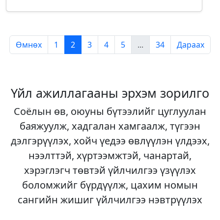
Өмнөх
1
2
3
4
5
...
34
Дараах
Үйл ажиллагааны эрхэм зорилго
Соёлын өв, оюуны бүтээлийг цуглуулан
баяжуулж, хадгалан хамгаалж, түгээн
дэлгэрүүлэх, хойч үедээ өвлүүлэн үлдээх,
нээлттэй, хүртээмжтэй, чанартай,
хэрэглэгч төвтэй үйлчилгээ үзүүлэх
боломжийг бүрдүүлж, цахим номын
сангийн жишиг үйлчилгээ нэвтрүүлэх