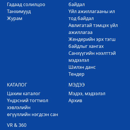
Гадаад солилцоо
байдал
Танхимууд
Үйл ажиллагааны ил
Журам
тод байдал
Авлигатай тэмцэх үйл
ажиллагаа
Жендерийн эрх тэгш
байдлыг хангах
Санхүүгийн нээлттэй
мэдээлэл
Шилэн данс
Тендер
КАТАЛОГ
МЭДЭЭ
Цахим каталог
Mэдээ, мэдээлэл
Үндэсний тогтмол
Архив
хэвлэлийн
өгүүллийн нэгдсэн сан
VR & 360