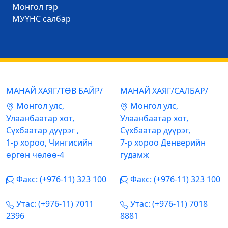
Mонгол гэр
МУҮНС салбар
МАНАЙ ХАЯГ/ТӨВ БАЙР/
МАНАЙ ХАЯГ/САЛБАР/
Mонгол улс,
Mонгол улс,
Улаанбаатар хот,
Улаанбаатар хот,
Сүхбаатар дүүрэг ,
Сүхбаатар дүүрэг,
1-р хороо, Чингисийн
7-р хороо Денверийн
өргөн чөлөө-4
гудамж
Факс: (+976-11) 323 100
Факс: (+976-11) 323 100
Утас: (+976-11) 7011
Утас: (+976-11) 7018
2396
8881