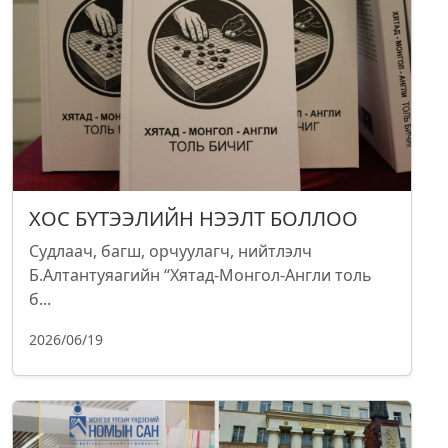
ХОС БҮТЭЭЛИЙН НЭЭЛТ БОЛЛОО
Судлаач, багш, орчуулагч, нийтлэлч
Б.Алтантуяагийн “Хятад-Монгол-Англи толь
б...
2026/06/19