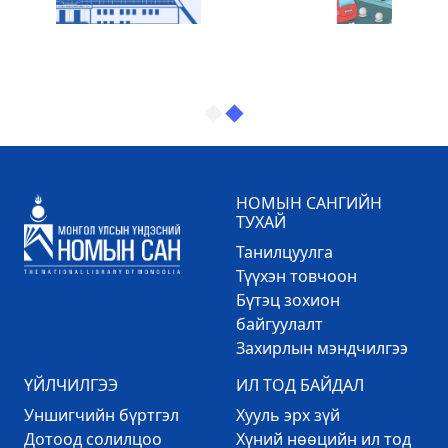
НОМЫН САНГИЙН
ТУХАЙ
Танилцуулга
Түүхэн товчоон
Бүтэц зохион
байгуулалт
Захирлын мэндчилгээ
ҮЙЛЧИЛГЭЭ
ИЛ ТОД БАЙДАЛ
Уншигчийн бүртгэл
Хууль эрх зүй
Дотоод солилцоо
Хүний нөөцийн ил тод