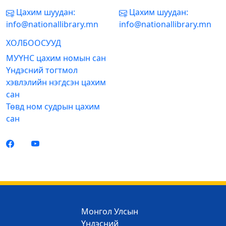
Цахим шуудан:
Цахим шуудан:
info@nationallibrary.mn
info@nationallibrary.mn
ХОЛБООСУУД
МУҮНС цахим номын сан
Үндэсний тогтмол
хэвлэлийн нэгдсэн цахим
сан
Төвд ном судрын цахим
сан
Монгол Улсын
Үндэсний