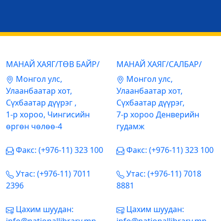
МАНАЙ ХАЯГ/ТӨВ БАЙР/
МАНАЙ ХАЯГ/САЛБАР/
Mонгол улс,
Mонгол улс,
Улаанбаатар хот,
Улаанбаатар хот,
Сүхбаатар дүүрэг ,
Сүхбаатар дүүрэг,
1-р хороо, Чингисийн
7-р хороо Денверийн
өргөн чөлөө-4
гудамж
Факс: (+976-11) 323 100
Факс: (+976-11) 323 100
Утас: (+976-11) 7011
Утас: (+976-11) 7018
2396
8881
Цахим шуудан:
Цахим шуудан: