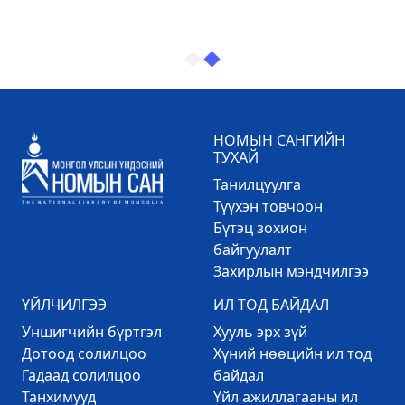
НОМЫН САНГИЙН
ТУХАЙ
Танилцуулга
Түүхэн товчоон
Бүтэц зохион
байгуулалт
Захирлын мэндчилгээ
ҮЙЛЧИЛГЭЭ
ИЛ ТОД БАЙДАЛ
Уншигчийн бүртгэл
Хууль эрх зүй
Дотоод солилцоо
Хүний нөөцийн ил тод
Гадаад солилцоо
байдал
Танхимууд
Үйл ажиллагааны ил