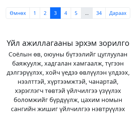
Өмнөх
1
2
3
4
5
...
34
Дараах
Үйл ажиллагааны эрхэм зорилго
Соёлын өв, оюуны бүтээлийг цуглуулан
баяжуулж, хадгалан хамгаалж, түгээн
дэлгэрүүлэх, хойч үедээ өвлүүлэн үлдээх,
нээлттэй, хүртээмжтэй, чанартай,
хэрэглэгч төвтэй үйлчилгээ үзүүлэх
боломжийг бүрдүүлж, цахим номын
сангийн жишиг үйлчилгээ нэвтрүүлэх