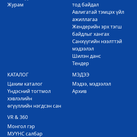
Журам
тод байдал
Авлигатай тэмцэх үйл
ажиллагаа
Жендерийн эрх тэгш
байдлыг хангах
Санхүүгийн нээлттэй
мэдээлэл
Шилэн данс
Тендер
КАТАЛОГ
МЭДЭЭ
Цахим каталог
Mэдээ, мэдээлэл
Үндэсний тогтмол
Архив
хэвлэлийн
өгүүллийн нэгдсэн сан
VR & 360
Mонгол гэр
МУҮНС салбар