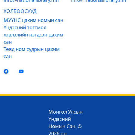
info@nationallibrary.mn
info@nationallibrary.mn
ХОЛБООСУУД
МУҮНС цахим номын сан
Үндэсний тогтмол
хэвлэлийн нэгдсэн цахим
сан
Төвд ном судрын цахим
сан
Монгол Улсын
Үндэсний
Номын Сан. ©
2026 он