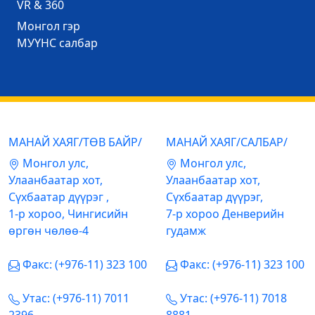
VR & 360
Mонгол гэр
МУҮНС салбар
МАНАЙ ХАЯГ/ТӨВ БАЙР/
МАНАЙ ХАЯГ/САЛБАР/
Mонгол улс,
Mонгол улс,
Улаанбаатар хот,
Улаанбаатар хот,
Сүхбаатар дүүрэг ,
Сүхбаатар дүүрэг,
1-р хороо, Чингисийн
7-р хороо Денверийн
өргөн чөлөө-4
гудамж
Факс: (+976-11) 323 100
Факс: (+976-11) 323 100
Утас: (+976-11) 7011
Утас: (+976-11) 7018