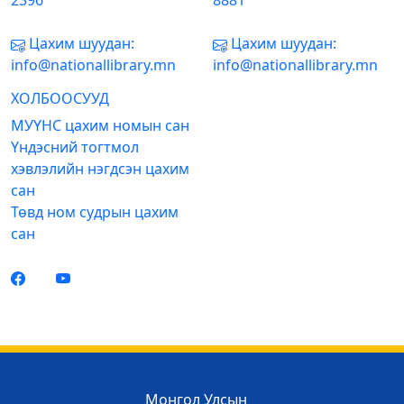
2396
8881
Цахим шуудан:
Цахим шуудан:
info@nationallibrary.mn
info@nationallibrary.mn
ХОЛБООСУУД
МУҮНС цахим номын сан
Үндэсний тогтмол
хэвлэлийн нэгдсэн цахим
сан
Төвд ном судрын цахим
сан
Монгол Улсын