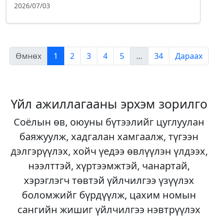
2026/07/03
Өмнөх
1
2
3
4
5
...
34
Дараах
Үйл ажиллагааны эрхэм зорилго
Соёлын өв, оюуны бүтээлийг цуглуулан
баяжуулж, хадгалан хамгаалж, түгээн
дэлгэрүүлэх, хойч үедээ өвлүүлэн үлдээх,
нээлттэй, хүртээмжтэй, чанартай,
хэрэглэгч төвтэй үйлчилгээ үзүүлэх
боломжийг бүрдүүлж, цахим номын
сангийн жишиг үйлчилгээ нэвтрүүлэх