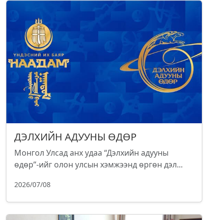
ДЭЛХИЙН АДУУНЫ ӨДӨР
Монгол Улсад анх удаа “Дэлхийн адууны
өдөр”-ийг олон улсын хэмжээнд өргөн дэл...
2026/07/08