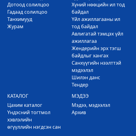
Дотоод солилцоо
Хүний нөөцийн ил тод
Гадаад солилцоо
байдал
Танхимууд
Үйл ажиллагааны ил
Журам
тод байдал
Авлигатай тэмцэх үйл
ажиллагаа
Жендерийн эрх тэгш
байдлыг хангах
Санхүүгийн нээлттэй
мэдээлэл
Шилэн данс
Тендер
КАТАЛОГ
МЭДЭЭ
Цахим каталог
Mэдээ, мэдээлэл
Үндэсний тогтмол
Архив
хэвлэлийн
өгүүллийн нэгдсэн сан