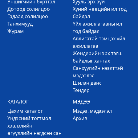
Уншигчийн бүртгэл
Хууль эрх зүй
Дотоод солилцоо
Хүний нөөцийн ил тод
Гадаад солилцоо
байдал
Танхимууд
Үйл ажиллагааны ил
Журам
тод байдал
Авлигатай тэмцэх үйл
ажиллагаа
Жендерийн эрх тэгш
байдлыг хангах
Санхүүгийн нээлттэй
мэдээлэл
Шилэн данс
Тендер
КАТАЛОГ
МЭДЭЭ
Цахим каталог
Mэдээ, мэдээлэл
Үндэсний тогтмол
Архив
хэвлэлийн
өгүүллийн нэгдсэн сан