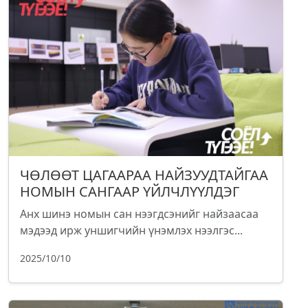
ЧӨЛӨӨТ ЦАГААРАА НАЙЗУУДТАЙГАА
НОМЫН САНГААР ҮЙЛЧЛҮҮЛДЭГ
Анх шинэ номын сан нээгдсэнийг найзаасаа
мэдээд ирж уншигчийн үнэмлэх нээлгэс...
2025/10/10