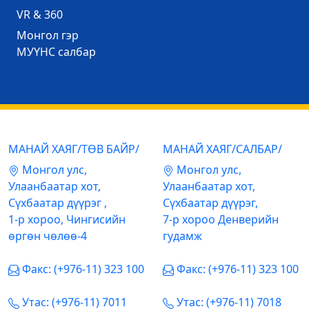
VR & 360
Mонгол гэр
МУҮНС салбар
МАНАЙ ХАЯГ/ТӨВ БАЙР/
МАНАЙ ХАЯГ/САЛБАР/
Mонгол улс,
Mонгол улс,
Улаанбаатар хот,
Улаанбаатар хот,
Сүхбаатар дүүрэг ,
Сүхбаатар дүүрэг,
1-р хороо, Чингисийн
7-р хороо Денверийн
өргөн чөлөө-4
гудамж
Факс: (+976-11) 323 100
Факс: (+976-11) 323 100
Утас: (+976-11) 7011
Утас: (+976-11) 7018