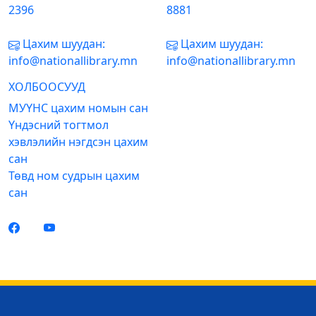
2396
8881
Цахим шуудан:
Цахим шуудан:
info@nationallibrary.mn
info@nationallibrary.mn
ХОЛБООСУУД
МУҮНС цахим номын сан
Үндэсний тогтмол
хэвлэлийн нэгдсэн цахим
сан
Төвд ном судрын цахим
сан