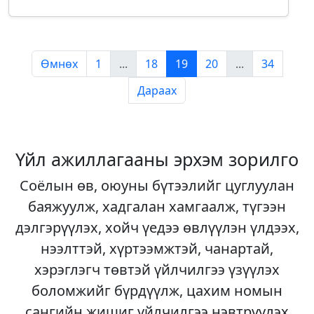
Өмнөх
1
...
18
19
20
...
34
Дараах
Үйл ажиллагааны эрхэм зорилго
Соёлын өв, оюуны бүтээлийг цуглуулан
баяжуулж, хадгалан хамгаалж, түгээн
дэлгэрүүлэх, хойч үедээ өвлүүлэн үлдээх,
нээлттэй, хүртээмжтэй, чанартай,
хэрэглэгч төвтэй үйлчилгээ үзүүлэх
боломжийг бүрдүүлж, цахим номын
сангийн жишиг үйлчилгээ нэвтрүүлэх