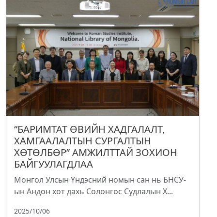
“БАРИМТАТ ӨВИЙН ХАДГАЛАЛТ,
ХАМГААЛАЛТЫН СУРГАЛТЫН
ХӨТӨЛБӨР” АМЖИЛТТАЙ ЗОХИОН
БАЙГУУЛАГДЛАА
Монгол Улсын Үндэсний номын сан нь БНСУ-
ын Андон хот дахь Солонгос Судлалын Х...
2025/10/06