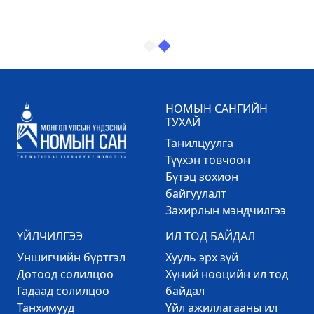
НОМЫН САНГИЙН
ТУХАЙ
Танилцуулга
Түүхэн товчоон
Бүтэц зохион
байгуулалт
Захирлын мэндчилгээ
ҮЙЛЧИЛГЭЭ
ИЛ ТОД БАЙДАЛ
Уншигчийн бүртгэл
Хууль эрх зүй
Дотоод солилцоо
Хүний нөөцийн ил тод
Гадаад солилцоо
байдал
Танхимууд
Үйл ажиллагааны ил