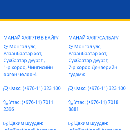
МАНАЙ ХАЯГ/ТӨВ БАЙР/
МАНАЙ ХАЯГ/САЛБАР/
Mонгол улс,
Mонгол улс,
Улаанбаатар хот,
Улаанбаатар хот,
Сүхбаатар дүүрэг ,
Сүхбаатар дүүрэг,
1-р хороо, Чингисийн
7-р хороо Денверийн
өргөн чөлөө-4
гудамж
Факс: (+976-11) 323 100
Факс: (+976-11) 323 100
Утас: (+976-11) 7011
Утас: (+976-11) 7018
2396
8881
Цахим шуудан:
Цахим шуудан: