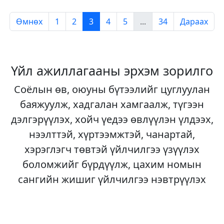
Өмнөх
1
2
3
4
5
...
34
Дараах
Үйл ажиллагааны эрхэм зорилго
Соёлын өв, оюуны бүтээлийг цуглуулан
баяжуулж, хадгалан хамгаалж, түгээн
дэлгэрүүлэх, хойч үедээ өвлүүлэн үлдээх,
нээлттэй, хүртээмжтэй, чанартай,
хэрэглэгч төвтэй үйлчилгээ үзүүлэх
боломжийг бүрдүүлж, цахим номын
сангийн жишиг үйлчилгээ нэвтрүүлэх