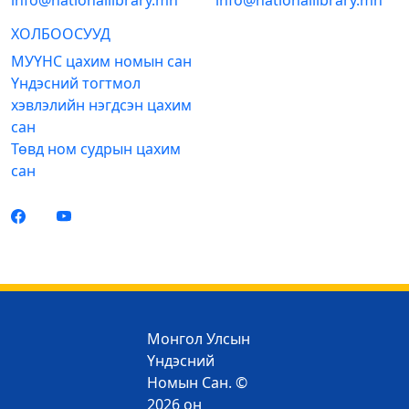
info@nationallibrary.mn
info@nationallibrary.mn
ХОЛБООСУУД
МУҮНС цахим номын сан
Үндэсний тогтмол
хэвлэлийн нэгдсэн цахим
сан
Төвд ном судрын цахим
сан
Монгол Улсын
Үндэсний
Номын Сан. ©
2026 он