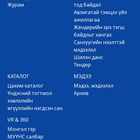
Журам
тод байдал
Авлигатай тэмцэх үйл
ажиллагаа
Жендерийн эрх тэгш
байдлыг хангах
Санхүүгийн нээлттэй
мэдээлэл
Шилэн данс
Тендер
КАТАЛОГ
МЭДЭЭ
Цахим каталог
Mэдээ, мэдээлэл
Үндэсний тогтмол
Архив
хэвлэлийн
өгүүллийн нэгдсэн сан
VR & 360
Mонгол гэр
МУҮНС салбар