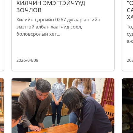
ХИЛЧИН ЭМЭГТЭЙЧҮҮД
"
ЗОЧЛОВ
С
Х
Хилийн цэргийн 0267 дугаар ангийн
эмэгтэй албан хаагчид соёл,
То
боловсролын хөт...
су
аж
2026/04/08
20