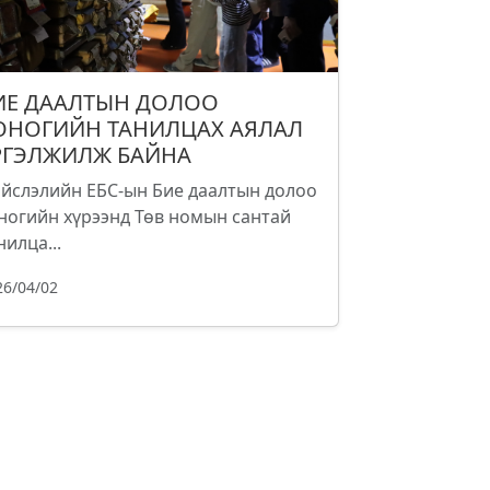
ИЕ ДААЛТЫН ДОЛОО
ОНОГИЙН ТАНИЛЦАХ АЯЛАЛ
РГЭЛЖИЛЖ БАЙНА
йслэлийн ЕБС-ын Бие даалтын долоо
ногийн хүрээнд Төв номын сантай
нилца...
26/04/02