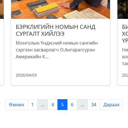
БЭРКЛИГИЙН НОМЫН САНД
Б
СУРГАЛТ ХИЙЛЭЭ
Х
Ү
Монголын Үндэсний номын сангийн
сэргээн засварлагч О.Ангарагсүрэн
Ни
Америкийн К...
хо
та
2026/04/03
20
Өмнөх
1
...
4
5
6
...
34
Дараах