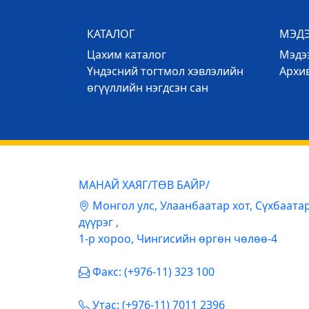
КАТАЛОГ
МЭД
Цахим каталог
Mэдээ
Үндэсний тогтмол хэвлэлийн
Архи
өгүүллийн нэгдсэн сан
МАНАЙ ХАЯГ/ТӨВ БАЙР/
Mонгол улс, Улаанбаатар хот, Сүхбаата
дүүрэг ,
1-р хороо, Чингисийн өргөн чөлөө-4
Факс: (+976-11) 323 100
Утас: (+976-11) 7011 2396