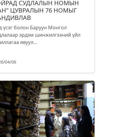
ОЙРАД СУДЛАЛЫН НОМЫН
АН" ЦУВРАЛЫН 76 НОМЫГ
АНДИВЛАВ
д үсэг болон Баруун Монгол
длалаар эрдэм шинжилгээний үйл
иллагаа явуул...
26/04/06