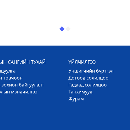
Н САНГИЙН ТУХАЙ
ҮЙЛЧИЛГЭЭ
лцуулга
Уншигчийн бүртгэл
эн товчоон
Дотоод солилцоо
 зохион байгуулалт
Гадаад солилцоо
рлын мэндчилгээ
Танхимууд
Журам