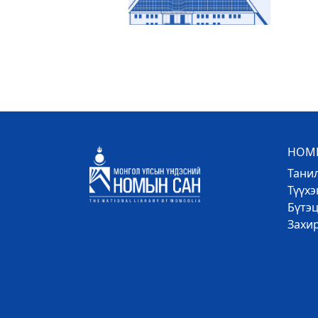
НОМЫ
Тани
Түүх
Бүтэц
Захи