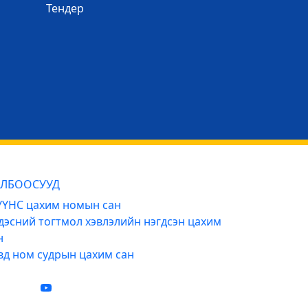
Тендер
ЛБООСУУД
ҮНС цахим номын сан
дэсний тогтмол хэвлэлийн нэгдсэн цахим
н
вд ном судрын цахим сан