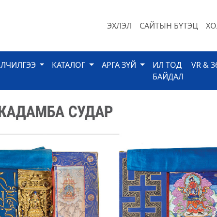
ЭХЛЭЛ
САЙТЫН БҮТЭЦ
ХО
ЙЛЧИЛГЭЭ
КАТАЛОГ
АРГА ЗҮЙ
ИЛ ТОД
VR & 3
БАЙДАЛ