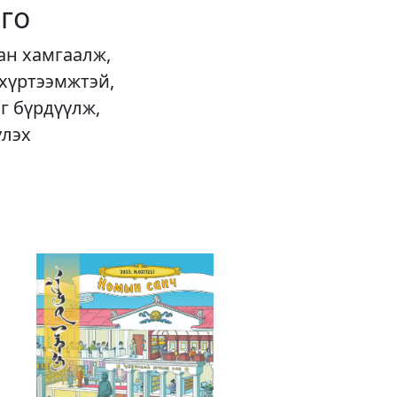
го
ан хамгаалж,
 хүртээмжтэй,
г бүрдүүлж,
үлэх