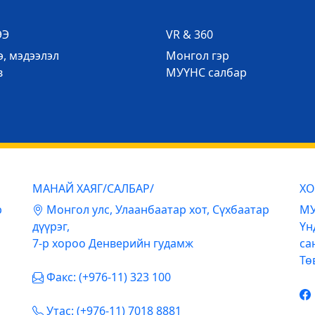
ЭЭ
VR & 360
, мэдээлэл
Mонгол гэр
в
МУҮНС салбар
МАНАЙ ХАЯГ/САЛБАР/
ХО
р
Mонгол улс, Улаанбаатар хот, Сүхбаатар
МУ
дүүрэг,
Үн
7-р хороо Денверийн гудамж
са
Тө
Факс: (+976-11) 323 100
Утас: (+976-11) 7018 8881