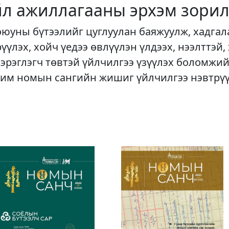
йл ажиллагааны эрхэм зорил
оюуны бүтээлийг цуглуулан баяжуулж, хадгал
рүүлэх, хойч үедээ өвлүүлэн үлдээх, нээлттэй,
хэрэглэгч төвтэй үйлчилгээ үзүүлэх боломжий
им номын сангийн жишиг үйлчилгээ нэвтрү