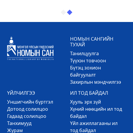
НОМЫН САНГИЙН
ТУХАЙ
Танилцуулга
Түүхэн товчоон
Бүтэц зохион
байгуулалт
Захирлын мэндчилгээ
ҮЙЛЧИЛГЭЭ
ИЛ ТОД БАЙДАЛ
Уншигчийн бүртгэл
Хууль эрх зүй
Дотоод солилцоо
Хүний нөөцийн ил тод
Гадаад солилцоо
байдал
Танхимууд
Үйл ажиллагааны ил
Журам
тод байдал