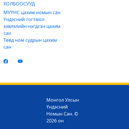
ХОЛБООСУУД
МУҮНС цахим номын сан
Үндэсний тогтмол
хэвлэлийн нэгдсэн цахим
сан
Төвд ном судрын цахим
сан
Монгол Улсын
Үндэсний
Номын Сан. ©
2026 он