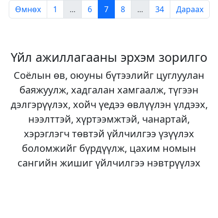
Өмнөх
1
...
6
7
8
...
34
Дараах
Үйл ажиллагааны эрхэм зорилго
Соёлын өв, оюуны бүтээлийг цуглуулан
баяжуулж, хадгалан хамгаалж, түгээн
дэлгэрүүлэх, хойч үедээ өвлүүлэн үлдээх,
нээлттэй, хүртээмжтэй, чанартай,
хэрэглэгч төвтэй үйлчилгээ үзүүлэх
боломжийг бүрдүүлж, цахим номын
сангийн жишиг үйлчилгээ нэвтрүүлэх