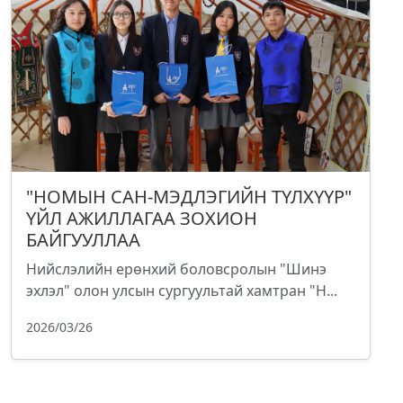
"НОМЫН САН-МЭДЛЭГИЙН ТҮЛХҮҮР"
ҮЙЛ АЖИЛЛАГАА ЗОХИОН
БАЙГУУЛЛАА
Нийслэлийн ерөнхий боловсролын "Шинэ
эхлэл" олон улсын сургуультай хамтран "Н...
2026/03/26