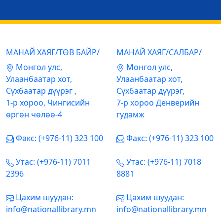
МАНАЙ ХАЯГ/ТӨВ БАЙР/
МАНАЙ ХАЯГ/САЛБАР/
Mонгол улс,
Mонгол улс,
Улаанбаатар хот,
Улаанбаатар хот,
Сүхбаатар дүүрэг ,
Сүхбаатар дүүрэг,
1-р хороо, Чингисийн
7-р хороо Денверийн
өргөн чөлөө-4
гудамж
Факс: (+976-11) 323 100
Факс: (+976-11) 323 100
Утас: (+976-11) 7011
Утас: (+976-11) 7018
2396
8881
Цахим шуудан:
Цахим шуудан:
info@nationallibrary.mn
info@nationallibrary.mn