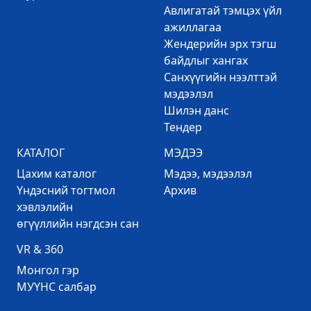
Авлигатай тэмцэх үйл
ажиллагаа
Жендерийн эрх тэгш
байдлыг хангах
Санхүүгийн нээлттэй
мэдээлэл
Шилэн данс
Тендер
КАТАЛОГ
МЭДЭЭ
Цахим каталог
Mэдээ, мэдээлэл
Үндэсний тогтмол
Архив
хэвлэлийн
өгүүллийн нэгдсэн сан
VR & 360
Mонгол гэр
МУҮНС салбар