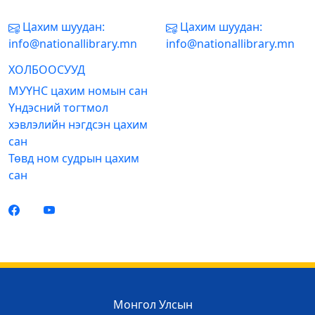
Цахим шуудан:
Цахим шуудан:
info@nationallibrary.mn
info@nationallibrary.mn
ХОЛБООСУУД
МУҮНС цахим номын сан
Үндэсний тогтмол
хэвлэлийн нэгдсэн цахим
сан
Төвд ном судрын цахим
сан
Монгол Улсын