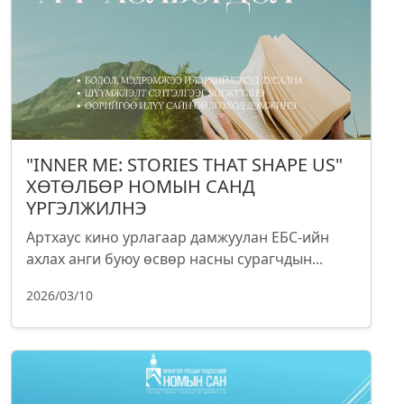
"INNER ME: STORIES THAT SHAPE US"
ХӨТӨЛБӨР НОМЫН САНД
ҮРГЭЛЖИЛНЭ
Артхаус кино урлагаар дамжуулан ЕБС-ийн
ахлах анги буюу өсвөр насны сурагчдын...
2026/03/10