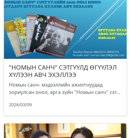
"НОМЫН САНЧ" СЭТГҮҮЛД ӨГҮҮЛЭЛ
ХҮЛЭЭН АВЧ ЭХЭЛЛЭЭ
Номын санч- мэдээллийн ажилтнуудад
зориулсан онол, арга зүйн "Номын санч" сэт...
2026/03/09