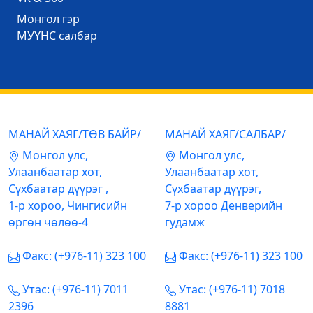
Mонгол гэр
МУҮНС салбар
МАНАЙ ХАЯГ/ТӨВ БАЙР/
МАНАЙ ХАЯГ/САЛБАР/
Mонгол улс,
Mонгол улс,
Улаанбаатар хот,
Улаанбаатар хот,
Сүхбаатар дүүрэг ,
Сүхбаатар дүүрэг,
1-р хороо, Чингисийн
7-р хороо Денверийн
өргөн чөлөө-4
гудамж
Факс: (+976-11) 323 100
Факс: (+976-11) 323 100
Утас: (+976-11) 7011
Утас: (+976-11) 7018
2396
8881