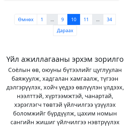
Өмнөх
1
...
9
10
11
...
34
Дараах
Үйл ажиллагааны эрхэм зорилго
Соёлын өв, оюуны бүтээлийг цуглуулан
баяжуулж, хадгалан хамгаалж, түгээн
дэлгэрүүлэх, хойч үедээ өвлүүлэн үлдээх,
нээлттэй, хүртээмжтэй, чанартай,
хэрэглэгч төвтэй үйлчилгээ үзүүлэх
боломжийг бүрдүүлж, цахим номын
сангийн жишиг үйлчилгээ нэвтрүүлэх