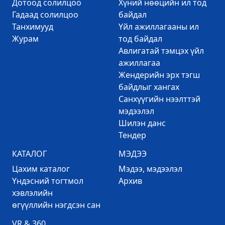
Дотоод солилцоо
Хүний нөөцийн ил тод
Гадаад солилцоо
байдал
Танхимууд
Үйл ажиллагааны ил
Журам
тод байдал
Авлигатай тэмцэх үйл
ажиллагаа
Жендерийн эрх тэгш
байдлыг хангах
Санхүүгийн нээлттэй
мэдээлэл
Шилэн данс
Тендер
КАТАЛОГ
МЭДЭЭ
Цахим каталог
Mэдээ, мэдээлэл
Үндэсний тогтмол
Архив
хэвлэлийн
өгүүллийн нэгдсэн сан
VR & 360