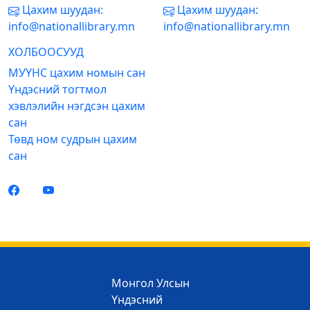
Цахим шуудан:
Цахим шуудан:
info@nationallibrary.mn
info@nationallibrary.mn
ХОЛБООСУУД
МУҮНС цахим номын сан
Үндэсний тогтмол
хэвлэлийн нэгдсэн цахим
сан
Төвд ном судрын цахим
сан
Монгол Улсын
Үндэсний