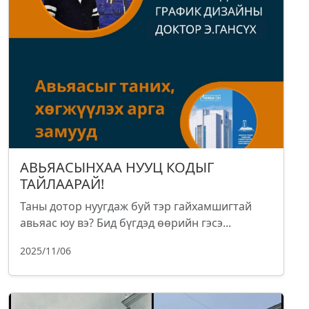
АВЬЯАСЫНХАА НУУЦ КОДЫГ
ТАЙЛААРАЙ!
Таны дотор нуугдаж буй тэр гайхамшигтай
авьяас юу вэ? Бид бүгдэд өөрийн гэсэ...
2025/11/06