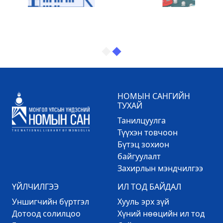
НОМЫН САНГИЙН
ТУХАЙ
Танилцуулга
Түүхэн товчоон
Бүтэц зохион
байгуулалт
Захирлын мэндчилгээ
ҮЙЛЧИЛГЭЭ
ИЛ ТОД БАЙДАЛ
Уншигчийн бүртгэл
Хууль эрх зүй
Дотоод солилцоо
Хүний нөөцийн ил тод