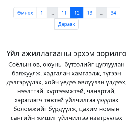
Өмнөх
1
...
11
12
13
...
34
Дараах
Үйл ажиллагааны эрхэм зорилго
Соёлын өв, оюуны бүтээлийг цуглуулан
баяжуулж, хадгалан хамгаалж, түгээн
дэлгэрүүлэх, хойч үедээ өвлүүлэн үлдээх,
нээлттэй, хүртээмжтэй, чанартай,
хэрэглэгч төвтэй үйлчилгээ үзүүлэх
боломжийг бүрдүүлж, цахим номын
сангийн жишиг үйлчилгээ нэвтрүүлэх