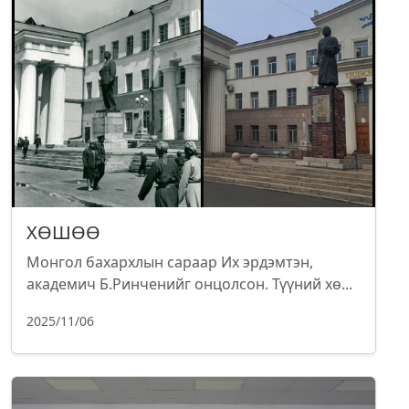
ХӨШӨӨ
Монгол бахархлын сараар Их эрдэмтэн,
академич Б.Ринченийг онцолсон. Түүний хө...
2025/11/06