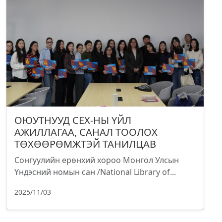
ОЮУТНУУД СЕХ-НЫ ҮЙЛ
АЖИЛЛАГАА, САНАЛ ТООЛОХ
ТӨХӨӨРӨМЖТЭЙ ТАНИЛЦАВ
Сонгуулийн ерөнхий хороо Монгол Улсын
Үндэсний номын сан /National Library of...
2025/11/03