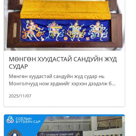
МӨНГӨН ХУУДАСТАЙ САНДУЙН ЖҮД
СУДАР
Мөнгөн хуудастай сандуйн жүд судар нь
Монголчууд ном эрдмийг хэрхэн дээдэлж б...
2025/11/07