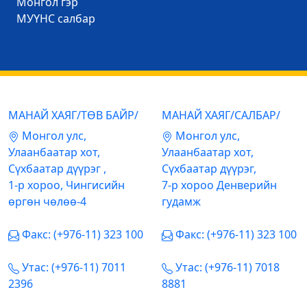
Mонгол гэр
МУҮНС салбар
МАНАЙ ХАЯГ/ТӨВ БАЙР/
МАНАЙ ХАЯГ/САЛБАР/
Mонгол улс,
Mонгол улс,
Улаанбаатар хот,
Улаанбаатар хот,
Сүхбаатар дүүрэг ,
Сүхбаатар дүүрэг,
1-р хороо, Чингисийн
7-р хороо Денверийн
өргөн чөлөө-4
гудамж
Факс: (+976-11) 323 100
Факс: (+976-11) 323 100
Утас: (+976-11) 7011
Утас: (+976-11) 7018
2396
8881