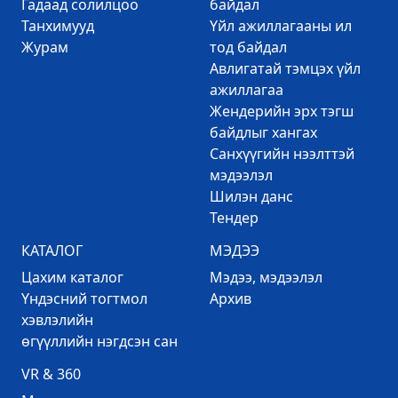
Гадаад солилцоо
байдал
Танхимууд
Үйл ажиллагааны ил
Журам
тод байдал
Авлигатай тэмцэх үйл
ажиллагаа
Жендерийн эрх тэгш
байдлыг хангах
Санхүүгийн нээлттэй
мэдээлэл
Шилэн данс
Тендер
КАТАЛОГ
МЭДЭЭ
Цахим каталог
Mэдээ, мэдээлэл
Үндэсний тогтмол
Архив
хэвлэлийн
өгүүллийн нэгдсэн сан
VR & 360