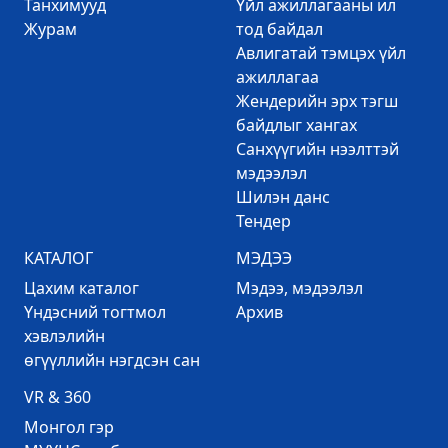
Танхимууд
Үйл ажиллагааны ил
Журам
тод байдал
Авлигатай тэмцэх үйл
ажиллагаа
Жендерийн эрх тэгш
байдлыг хангах
Санхүүгийн нээлттэй
мэдээлэл
Шилэн данс
Тендер
КАТАЛОГ
МЭДЭЭ
Цахим каталог
Mэдээ, мэдээлэл
Үндэсний тогтмол
Архив
хэвлэлийн
өгүүллийн нэгдсэн сан
VR & 360
Mонгол гэр