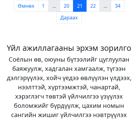
Өмнөх
1
...
20
21
22
...
34
Дараах
Үйл ажиллагааны эрхэм зорилго
Соёлын өв, оюуны бүтээлийг цуглуулан
баяжуулж, хадгалан хамгаалж, түгээн
дэлгэрүүлэх, хойч үедээ өвлүүлэн үлдээх,
нээлттэй, хүртээмжтэй, чанартай,
хэрэглэгч төвтэй үйлчилгээ үзүүлэх
боломжийг бүрдүүлж, цахим номын
сангийн жишиг үйлчилгээ нэвтрүүлэх