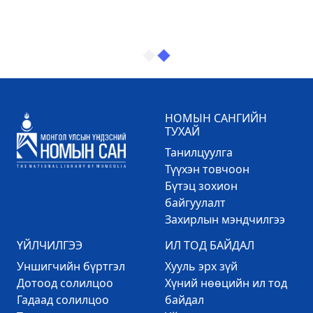
НОМЫН САНГИЙН
ТУХАЙ
Танилцуулга
Түүхэн товчоон
Бүтэц зохион
байгуулалт
Захирлын мэндчилгээ
ҮЙЛЧИЛГЭЭ
ИЛ ТОД БАЙДАЛ
Уншигчийн бүртгэл
Хууль эрх зүй
Дотоод солилцоо
Хүний нөөцийн ил тод
Гадаад солилцоо
байдал