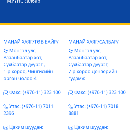
МУҮНС салбар
МАНАЙ ХАЯГ/ТӨВ БАЙР/
МАНАЙ ХАЯГ/САЛБАР/
Mонгол улс,
Mонгол улс,
Улаанбаатар хот,
Улаанбаатар хот,
Сүхбаатар дүүрэг ,
Сүхбаатар дүүрэг,
1-р хороо, Чингисийн
7-р хороо Денверийн
өргөн чөлөө-4
гудамж
Факс: (+976-11) 323 100
Факс: (+976-11) 323 100
Утас: (+976-11) 7011
Утас: (+976-11) 7018
2396
8881
Цахим шуудан:
Цахим шуудан: