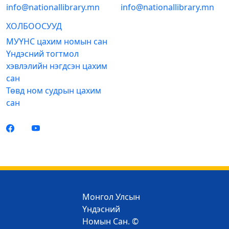
info@nationallibrary.mn
info@nationallibrary.mn
ХОЛБООСУУД
МУҮНС цахим номын сан
Үндэсний тогтмол
хэвлэлийн нэгдсэн цахим
сан
Төвд ном судрын цахим
сан
Монгол Улсын
Үндэсний
Номын Сан. ©