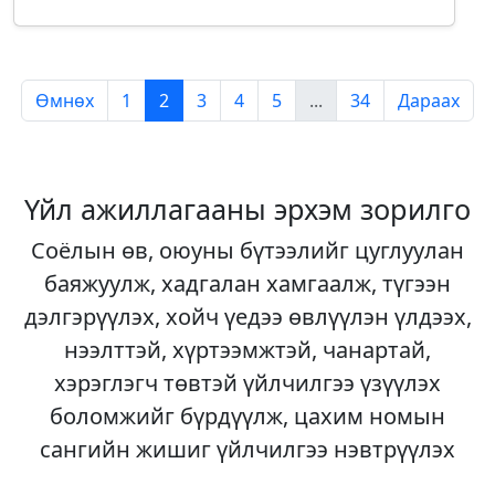
Өмнөх
1
2
3
4
5
...
34
Дараах
Үйл ажиллагааны эрхэм зорилго
Соёлын өв, оюуны бүтээлийг цуглуулан
баяжуулж, хадгалан хамгаалж, түгээн
дэлгэрүүлэх, хойч үедээ өвлүүлэн үлдээх,
нээлттэй, хүртээмжтэй, чанартай,
хэрэглэгч төвтэй үйлчилгээ үзүүлэх
боломжийг бүрдүүлж, цахим номын
сангийн жишиг үйлчилгээ нэвтрүүлэх