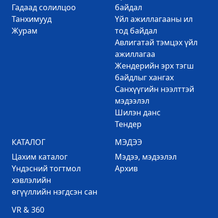
Гадаад солилцоо
байдал
Танхимууд
Үйл ажиллагааны ил
Журам
тод байдал
Авлигатай тэмцэх үйл
ажиллагаа
Жендерийн эрх тэгш
байдлыг хангах
Санхүүгийн нээлттэй
мэдээлэл
Шилэн данс
Тендер
КАТАЛОГ
МЭДЭЭ
Цахим каталог
Mэдээ, мэдээлэл
Үндэсний тогтмол
Архив
хэвлэлийн
өгүүллийн нэгдсэн сан
VR & 360