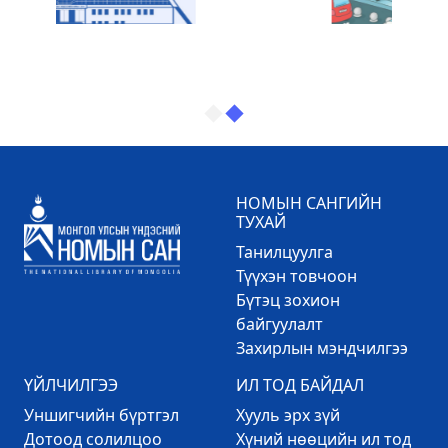
НОМЫН САНГИЙН
ТУХАЙ
Танилцуулга
Түүхэн товчоон
Бүтэц зохион
байгуулалт
Захирлын мэндчилгээ
ҮЙЛЧИЛГЭЭ
ИЛ ТОД БАЙДАЛ
Уншигчийн бүртгэл
Хууль эрх зүй
Дотоод солилцоо
Хүний нөөцийн ил тод