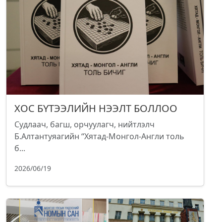
ХОС БҮТЭЭЛИЙН НЭЭЛТ БОЛЛОО
Судлаач, багш, орчуулагч, нийтлэлч
Б.Алтантуяагийн “Хятад-Монгол-Англи толь
б...
2026/06/19