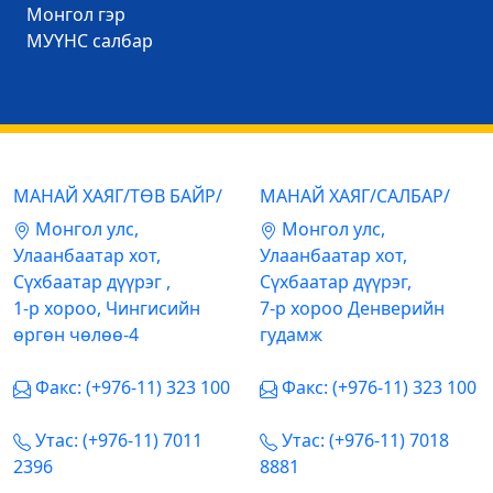
Mонгол гэр
МУҮНС салбар
МАНАЙ ХАЯГ/ТӨВ БАЙР/
МАНАЙ ХАЯГ/САЛБАР/
Mонгол улс,
Mонгол улс,
Улаанбаатар хот,
Улаанбаатар хот,
Сүхбаатар дүүрэг ,
Сүхбаатар дүүрэг,
1-р хороо, Чингисийн
7-р хороо Денверийн
өргөн чөлөө-4
гудамж
Факс: (+976-11) 323 100
Факс: (+976-11) 323 100
Утас: (+976-11) 7011
Утас: (+976-11) 7018
2396
8881