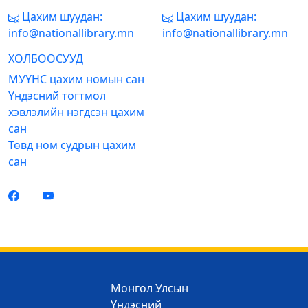
Цахим шуудан:
Цахим шуудан:
info@nationallibrary.mn
info@nationallibrary.mn
ХОЛБООСУУД
МУҮНС цахим номын сан
Үндэсний тогтмол
хэвлэлийн нэгдсэн цахим
сан
Төвд ном судрын цахим
сан
Монгол Улсын
Үндэсний