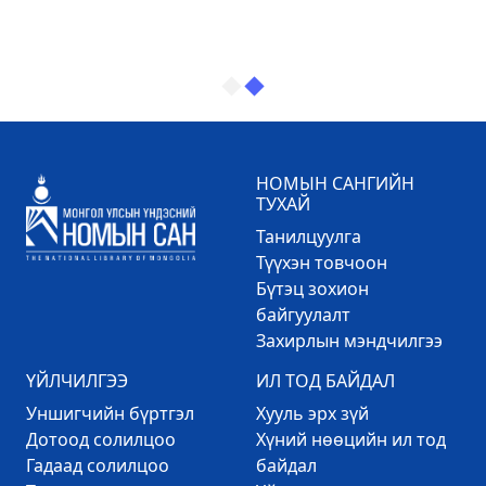
НОМЫН САНГИЙН
ТУХАЙ
Танилцуулга
Түүхэн товчоон
Бүтэц зохион
байгуулалт
Захирлын мэндчилгээ
ҮЙЛЧИЛГЭЭ
ИЛ ТОД БАЙДАЛ
Уншигчийн бүртгэл
Хууль эрх зүй
Дотоод солилцоо
Хүний нөөцийн ил тод
Гадаад солилцоо
байдал