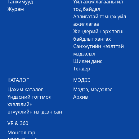
Танхимууд
Үйл ажиллагааны ил
Журам
тод байдал
Авлигатай тэмцэх үйл
ажиллагаа
Жендерийн эрх тэгш
байдлыг хангах
Санхүүгийн нээлттэй
мэдээлэл
Шилэн данс
Тендер
КАТАЛОГ
МЭДЭЭ
Цахим каталог
Mэдээ, мэдээлэл
Үндэсний тогтмол
Архив
хэвлэлийн
өгүүллийн нэгдсэн сан
VR & 360
Mонгол гэр