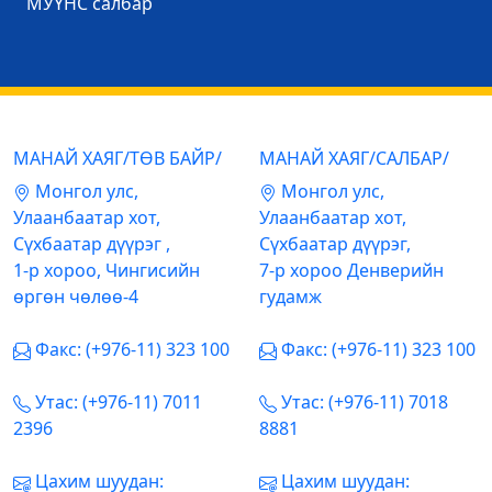
МУҮНС салбар
МАНАЙ ХАЯГ/ТӨВ БАЙР/
МАНАЙ ХАЯГ/САЛБАР/
Mонгол улс,
Mонгол улс,
Улаанбаатар хот,
Улаанбаатар хот,
Сүхбаатар дүүрэг ,
Сүхбаатар дүүрэг,
1-р хороо, Чингисийн
7-р хороо Денверийн
өргөн чөлөө-4
гудамж
Факс: (+976-11) 323 100
Факс: (+976-11) 323 100
Утас: (+976-11) 7011
Утас: (+976-11) 7018
2396
8881
Цахим шуудан:
Цахим шуудан: