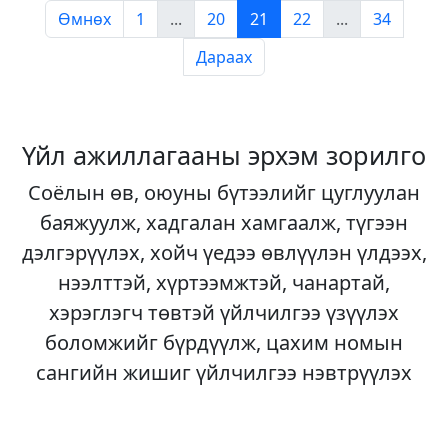
Өмнөх
1
...
20
21
22
...
34
Дараах
Үйл ажиллагааны эрхэм зорилго
Соёлын өв, оюуны бүтээлийг цуглуулан
баяжуулж, хадгалан хамгаалж, түгээн
дэлгэрүүлэх, хойч үедээ өвлүүлэн үлдээх,
нээлттэй, хүртээмжтэй, чанартай,
хэрэглэгч төвтэй үйлчилгээ үзүүлэх
боломжийг бүрдүүлж, цахим номын
сангийн жишиг үйлчилгээ нэвтрүүлэх