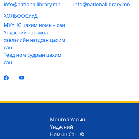
info@nationallibrary.mn
info@nationallibrary.mn
ХОЛБООСУУД
МУҮНС цахим номын сан
Үндэсний тогтмол
хэвлэлийн нэгдсэн цахим
сан
Төвд ном судрын цахим
сан
Монгол Улсын
Үндэсний
Номын Сан. ©