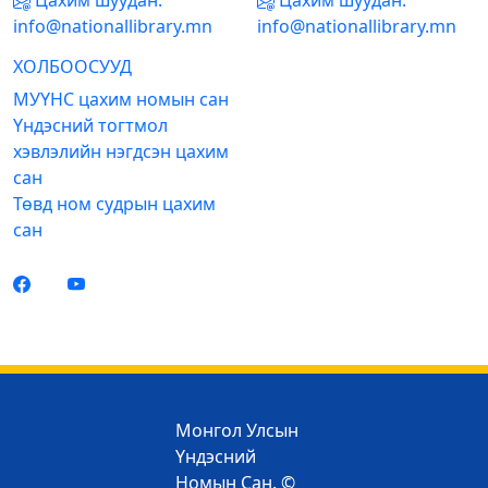
Цахим шуудан:
Цахим шуудан:
info@nationallibrary.mn
info@nationallibrary.mn
ХОЛБООСУУД
МУҮНС цахим номын сан
Үндэсний тогтмол
хэвлэлийн нэгдсэн цахим
сан
Төвд ном судрын цахим
сан
Монгол Улсын
Үндэсний
Номын Сан. ©