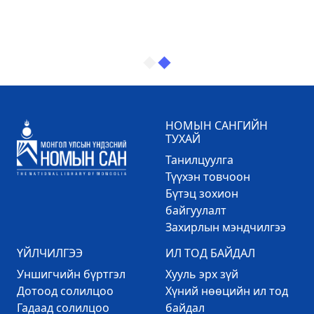
НОМЫН САНГИЙН
ТУХАЙ
Танилцуулга
Түүхэн товчоон
Бүтэц зохион
байгуулалт
Захирлын мэндчилгээ
ҮЙЛЧИЛГЭЭ
ИЛ ТОД БАЙДАЛ
Уншигчийн бүртгэл
Хууль эрх зүй
Дотоод солилцоо
Хүний нөөцийн ил тод
Гадаад солилцоо
байдал