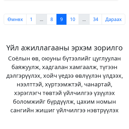
Өмнөх
1
...
8
9
10
...
34
Дараах
Үйл ажиллагааны эрхэм зорилго
Соёлын өв, оюуны бүтээлийг цуглуулан
баяжуулж, хадгалан хамгаалж, түгээн
дэлгэрүүлэх, хойч үедээ өвлүүлэн үлдээх,
нээлттэй, хүртээмжтэй, чанартай,
хэрэглэгч төвтэй үйлчилгээ үзүүлэх
боломжийг бүрдүүлж, цахим номын
сангийн жишиг үйлчилгээ нэвтрүүлэх