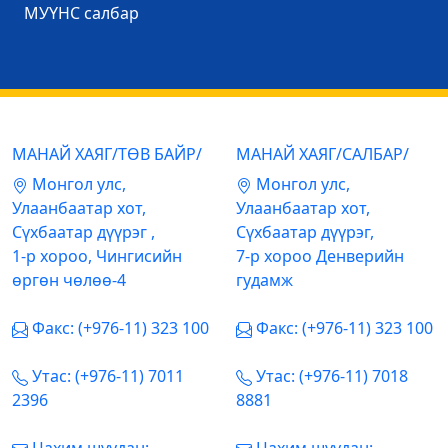
МУҮНС салбар
МАНАЙ ХАЯГ/ТӨВ БАЙР/
МАНАЙ ХАЯГ/САЛБАР/
Mонгол улс,
Mонгол улс,
Улаанбаатар хот,
Улаанбаатар хот,
Сүхбаатар дүүрэг ,
Сүхбаатар дүүрэг,
1-р хороо, Чингисийн
7-р хороо Денверийн
өргөн чөлөө-4
гудамж
Факс: (+976-11) 323 100
Факс: (+976-11) 323 100
Утас: (+976-11) 7011
Утас: (+976-11) 7018
2396
8881