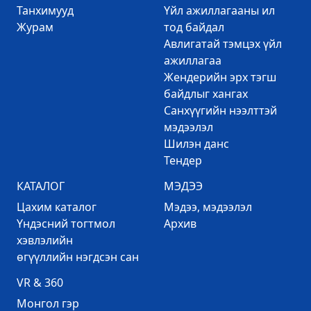
Танхимууд
Үйл ажиллагааны ил
Журам
тод байдал
Авлигатай тэмцэх үйл
ажиллагаа
Жендерийн эрх тэгш
байдлыг хангах
Санхүүгийн нээлттэй
мэдээлэл
Шилэн данс
Тендер
КАТАЛОГ
МЭДЭЭ
Цахим каталог
Mэдээ, мэдээлэл
Үндэсний тогтмол
Архив
хэвлэлийн
өгүүллийн нэгдсэн сан
VR & 360
Mонгол гэр