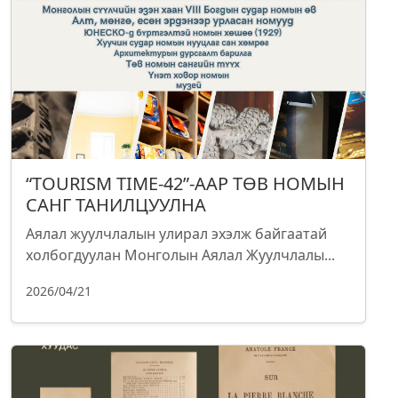
“TOURISM TIME-42”-ААР ТӨВ НОМЫН
САНГ ТАНИЛЦУУЛНА
Аялал жуулчлалын улирал эхэлж байгаатай
холбогдуулан Монголын Аялал Жуулчлалы...
2026/04/21