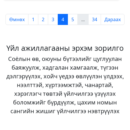
Өмнөх
1
2
3
4
5
...
34
Дараах
Үйл ажиллагааны эрхэм зорилго
Соёлын өв, оюуны бүтээлийг цуглуулан
баяжуулж, хадгалан хамгаалж, түгээн
дэлгэрүүлэх, хойч үедээ өвлүүлэн үлдээх,
нээлттэй, хүртээмжтэй, чанартай,
хэрэглэгч төвтэй үйлчилгээ үзүүлэх
боломжийг бүрдүүлж, цахим номын
сангийн жишиг үйлчилгээ нэвтрүүлэх