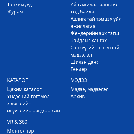
Танхимууд
Үйл ажиллагааны ил
Журам
тод байдал
Авлигатай тэмцэх үйл
ажиллагаа
Жендерийн эрх тэгш
байдлыг хангах
Санхүүгийн нээлттэй
мэдээлэл
Шилэн данс
Тендер
КАТАЛОГ
МЭДЭЭ
Цахим каталог
Mэдээ, мэдээлэл
Үндэсний тогтмол
Архив
хэвлэлийн
өгүүллийн нэгдсэн сан
VR & 360
Mонгол гэр