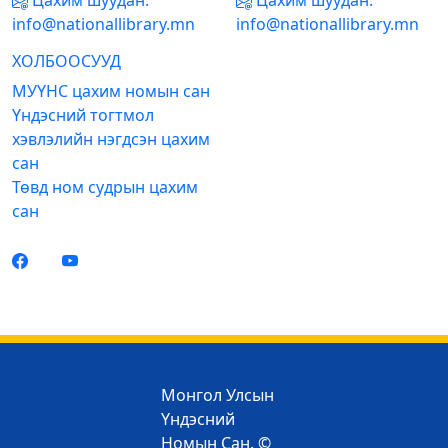
Цахим шуудан:
Цахим шуудан:
info@nationallibrary.mn
info@nationallibrary.mn
ХОЛБООСУУД
МУҮНС цахим номын сан
Үндэсний тогтмол
хэвлэлийн нэгдсэн цахим
сан
Төвд ном судрын цахим
сан
Монгол Улсын
Үндэсний
Номын Сан. ©