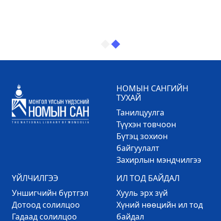
НОМЫН САНГИЙН
ТУХАЙ
Танилцуулга
Түүхэн товчоон
Бүтэц зохион
байгуулалт
Захирлын мэндчилгээ
ҮЙЛЧИЛГЭЭ
ИЛ ТОД БАЙДАЛ
Уншигчийн бүртгэл
Хууль эрх зүй
Дотоод солилцоо
Хүний нөөцийн ил тод
Гадаад солилцоо
байдал