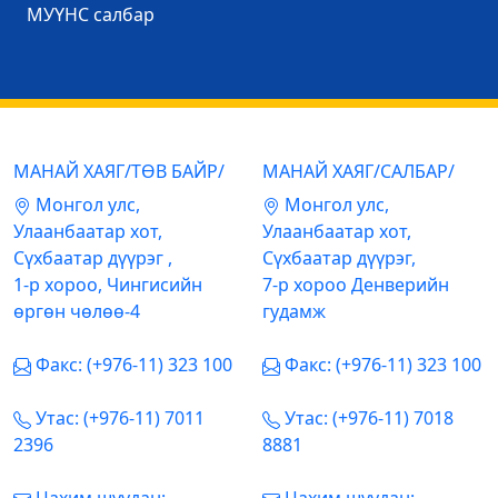
МУҮНС салбар
МАНАЙ ХАЯГ/ТӨВ БАЙР/
МАНАЙ ХАЯГ/САЛБАР/
Mонгол улс,
Mонгол улс,
Улаанбаатар хот,
Улаанбаатар хот,
Сүхбаатар дүүрэг ,
Сүхбаатар дүүрэг,
1-р хороо, Чингисийн
7-р хороо Денверийн
өргөн чөлөө-4
гудамж
Факс: (+976-11) 323 100
Факс: (+976-11) 323 100
Утас: (+976-11) 7011
Утас: (+976-11) 7018
2396
8881