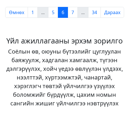
Өмнөх
1
...
5
6
7
...
34
Дараах
Үйл ажиллагааны эрхэм зорилго
Соёлын өв, оюуны бүтээлийг цуглуулан
баяжуулж, хадгалан хамгаалж, түгээн
дэлгэрүүлэх, хойч үедээ өвлүүлэн үлдээх,
нээлттэй, хүртээмжтэй, чанартай,
хэрэглэгч төвтэй үйлчилгээ үзүүлэх
боломжийг бүрдүүлж, цахим номын
сангийн жишиг үйлчилгээ нэвтрүүлэх