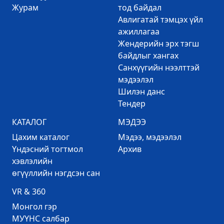
Журам
тод байдал
Авлигатай тэмцэх үйл
ажиллагаа
Жендерийн эрх тэгш
байдлыг хангах
Санхүүгийн нээлттэй
мэдээлэл
Шилэн данс
Тендер
КАТАЛОГ
МЭДЭЭ
Цахим каталог
Mэдээ, мэдээлэл
Үндэсний тогтмол
Архив
хэвлэлийн
өгүүллийн нэгдсэн сан
VR & 360
Mонгол гэр
МУҮНС салбар