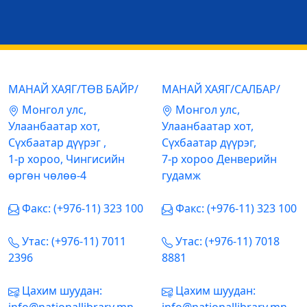
МАНАЙ ХАЯГ/ТӨВ БАЙР/
МАНАЙ ХАЯГ/САЛБАР/
Mонгол улс,
Mонгол улс,
Улаанбаатар хот,
Улаанбаатар хот,
Сүхбаатар дүүрэг ,
Сүхбаатар дүүрэг,
1-р хороо, Чингисийн
7-р хороо Денверийн
өргөн чөлөө-4
гудамж
Факс: (+976-11) 323 100
Факс: (+976-11) 323 100
Утас: (+976-11) 7011
Утас: (+976-11) 7018
2396
8881
Цахим шуудан:
Цахим шуудан: