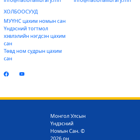
info@nationallibrary.mn
info@nationallibrary.mn
ХОЛБООСУУД
МУҮНС цахим номын сан
Үндэсний тогтмол
хэвлэлийн нэгдсэн цахим
сан
Төвд ном судрын цахим
сан
Монгол Улсын
Үндэсний
Номын Сан. ©
2026 он