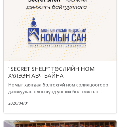
"SECRET SHELF" ТӨСЛИЙН НОМ
ХҮЛЭЭН АВЧ БАЙНА
Номыг хаягдал болгохгүй ном солилцоогоор
дамжуулан олон хүнд унших боломж олг...
2026/04/01