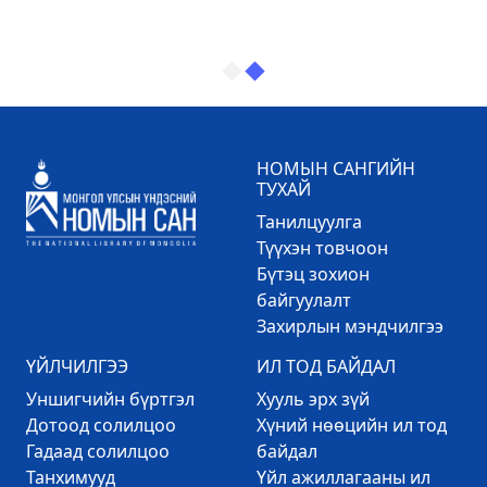
НОМЫН САНГИЙН
ТУХАЙ
Танилцуулга
Түүхэн товчоон
Бүтэц зохион
байгуулалт
Захирлын мэндчилгээ
ҮЙЛЧИЛГЭЭ
ИЛ ТОД БАЙДАЛ
Уншигчийн бүртгэл
Хууль эрх зүй
Дотоод солилцоо
Хүний нөөцийн ил тод
Гадаад солилцоо
байдал
Танхимууд
Үйл ажиллагааны ил