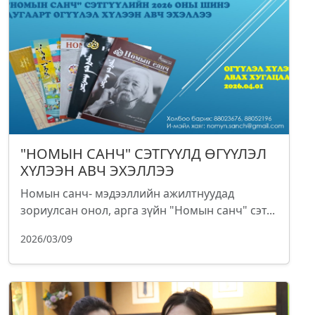
"НОМЫН САНЧ" СЭТГҮҮЛД ӨГҮҮЛЭЛ
ХҮЛЭЭН АВЧ ЭХЭЛЛЭЭ
Номын санч- мэдээллийн ажилтнуудад
зориулсан онол, арга зүйн "Номын санч" сэт...
2026/03/09