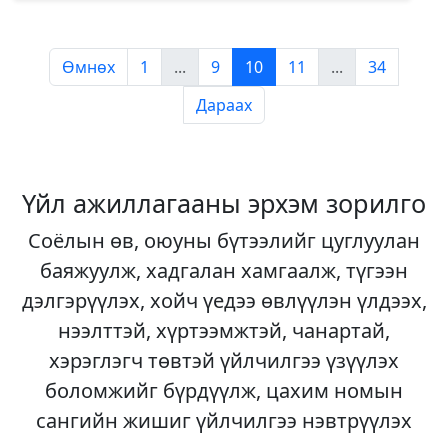
Өмнөх
1
...
9
10
11
...
34
Дараах
Үйл ажиллагааны эрхэм зорилго
Соёлын өв, оюуны бүтээлийг цуглуулан
баяжуулж, хадгалан хамгаалж, түгээн
дэлгэрүүлэх, хойч үедээ өвлүүлэн үлдээх,
нээлттэй, хүртээмжтэй, чанартай,
хэрэглэгч төвтэй үйлчилгээ үзүүлэх
боломжийг бүрдүүлж, цахим номын
сангийн жишиг үйлчилгээ нэвтрүүлэх