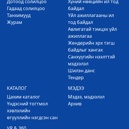
Дотоод солилцоо
Хүний нөөцийн ил тод
Гадаад солилцоо
байдал
Танхимууд
Үйл ажиллагааны ил
Журам
тод байдал
Авлигатай тэмцэх үйл
ажиллагаа
Жендерийн эрх тэгш
байдлыг хангах
Санхүүгийн нээлттэй
мэдээлэл
Шилэн данс
Тендер
КАТАЛОГ
МЭДЭЭ
Цахим каталог
Mэдээ, мэдээлэл
Үндэсний тогтмол
Архив
хэвлэлийн
өгүүллийн нэгдсэн сан
VR & 360