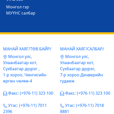
Mонгол гэр
МУҮНС салбар
МАНАЙ ХАЯГ/ТӨВ БАЙР/
МАНАЙ ХАЯГ/САЛБАР/
Mонгол улс,
Mонгол улс,
Улаанбаатар хот,
Улаанбаатар хот,
Сүхбаатар дүүрэг ,
Сүхбаатар дүүрэг,
1-р хороо, Чингисийн
7-р хороо Денверийн
өргөн чөлөө-4
гудамж
Факс: (+976-11) 323 100
Факс: (+976-11) 323 100
Утас: (+976-11) 7011
Утас: (+976-11) 7018
2396
8881