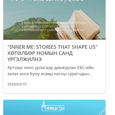
"INNER ME: STORIES THAT SHAPE US"
ХӨТӨЛБӨР НОМЫН САНД
ҮРГЭЛЖИЛНЭ
Артхаус кино урлагаар дамжуулан ЕБС-ийн
ахлах анги буюу өсвөр насны сурагчдын...
2026/03/10