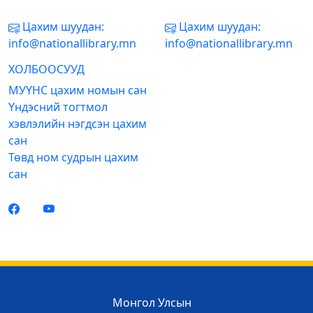
Цахим шуудан:
Цахим шуудан:
info@nationallibrary.mn
info@nationallibrary.mn
ХОЛБООСУУД
МУҮНС цахим номын сан
Үндэсний тогтмол
хэвлэлийн нэгдсэн цахим
сан
Төвд ном судрын цахим
сан
Монгол Улсын