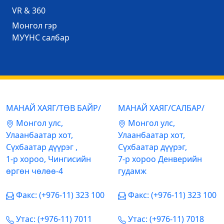
VR & 360
Mонгол гэр
МУҮНС салбар
МАНАЙ ХАЯГ/ТӨВ БАЙР/
МАНАЙ ХАЯГ/САЛБАР/
Mонгол улс,
Mонгол улс,
Улаанбаатар хот,
Улаанбаатар хот,
Сүхбаатар дүүрэг ,
Сүхбаатар дүүрэг,
1-р хороо, Чингисийн
7-р хороо Денверийн
өргөн чөлөө-4
гудамж
Факс: (+976-11) 323 100
Факс: (+976-11) 323 100
Утас: (+976-11) 7011
Утас: (+976-11) 7018