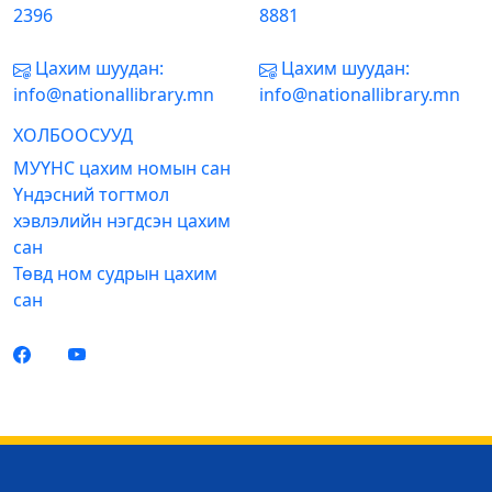
2396
8881
Цахим шуудан:
Цахим шуудан:
info@nationallibrary.mn
info@nationallibrary.mn
ХОЛБООСУУД
МУҮНС цахим номын сан
Үндэсний тогтмол
хэвлэлийн нэгдсэн цахим
сан
Төвд ном судрын цахим
сан