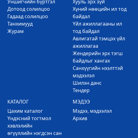
Уншигчийн бүртгэл
Хууль эрх зүй
Дотоод солилцоо
Хүний нөөцийн ил тод
Гадаад солилцоо
байдал
Танхимууд
Үйл ажиллагааны ил
Журам
тод байдал
Авлигатай тэмцэх үйл
ажиллагаа
Жендерийн эрх тэгш
байдлыг хангах
Санхүүгийн нээлттэй
мэдээлэл
Шилэн данс
Тендер
КАТАЛОГ
МЭДЭЭ
Цахим каталог
Mэдээ, мэдээлэл
Үндэсний тогтмол
Архив
хэвлэлийн
өгүүллийн нэгдсэн сан