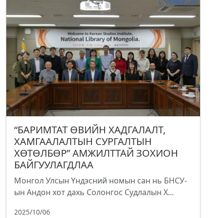
“БАРИМТАТ ӨВИЙН ХАДГАЛАЛТ,
ХАМГААЛАЛТЫН СУРГАЛТЫН
ХӨТӨЛБӨР” АМЖИЛТТАЙ ЗОХИОН
БАЙГУУЛАГДЛАА
Монгол Улсын Үндэсний номын сан нь БНСУ-
ын Андон хот дахь Солонгос Судлалын Х...
2025/10/06