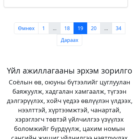
Өмнөх
1
...
18
19
20
...
34
Дараах
Үйл ажиллагааны эрхэм зорилго
Соёлын өв, оюуны бүтээлийг цуглуулан
баяжуулж, хадгалан хамгаалж, түгээн
дэлгэрүүлэх, хойч үедээ өвлүүлэн үлдээх,
нээлттэй, хүртээмжтэй, чанартай,
хэрэглэгч төвтэй үйлчилгээ үзүүлэх
боломжийг бүрдүүлж, цахим номын
сангийн жишиг үйлчилгээ нэвтрүүлэх