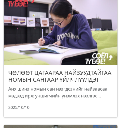
ЧӨЛӨӨТ ЦАГААРАА НАЙЗУУДТАЙГАА
НОМЫН САНГААР ҮЙЛЧЛҮҮЛДЭГ
Анх шинэ номын сан нээгдсэнийг найзаасаа
мэдээд ирж уншигчийн үнэмлэх нээлгэс...
2025/10/10