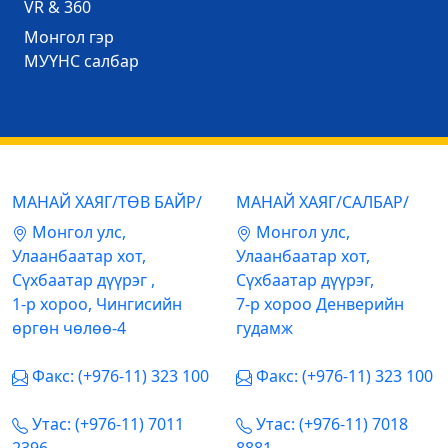
VR & 360
Mонгол гэр
МУҮНС салбар
МАНАЙ ХАЯГ/ТӨВ БАЙР/
МАНАЙ ХАЯГ/САЛБАР/
Mонгол улс,
Mонгол улс,
Улаанбаатар хот,
Улаанбаатар хот,
Сүхбаатар дүүрэг ,
Сүхбаатар дүүрэг,
1-р хороо, Чингисийн
7-р хороо Денверийн
өргөн чөлөө-4
гудамж
Факс: (+976-11) 323 100
Факс: (+976-11) 323 100
Утас: (+976-11) 7011
Утас: (+976-11) 7018