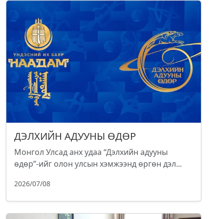
ДЭЛХИЙН АДУУНЫ ӨДӨР
Монгол Улсад анх удаа “Дэлхийн адууны
өдөр”-ийг олон улсын хэмжээнд өргөн дэл...
2026/07/08