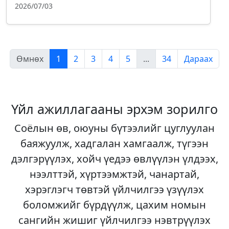
2026/07/03
Өмнөх
1
2
3
4
5
...
34
Дараах
Үйл ажиллагааны эрхэм зорилго
Соёлын өв, оюуны бүтээлийг цуглуулан
баяжуулж, хадгалан хамгаалж, түгээн
дэлгэрүүлэх, хойч үедээ өвлүүлэн үлдээх,
нээлттэй, хүртээмжтэй, чанартай,
хэрэглэгч төвтэй үйлчилгээ үзүүлэх
боломжийг бүрдүүлж, цахим номын
сангийн жишиг үйлчилгээ нэвтрүүлэх