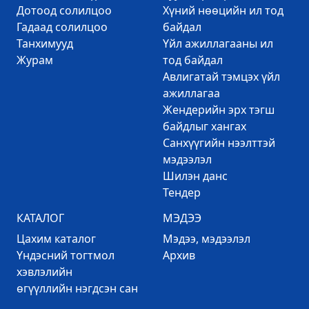
Дотоод солилцоо
Хүний нөөцийн ил тод
Гадаад солилцоо
байдал
Танхимууд
Үйл ажиллагааны ил
Журам
тод байдал
Авлигатай тэмцэх үйл
ажиллагаа
Жендерийн эрх тэгш
байдлыг хангах
Санхүүгийн нээлттэй
мэдээлэл
Шилэн данс
Тендер
КАТАЛОГ
МЭДЭЭ
Цахим каталог
Mэдээ, мэдээлэл
Үндэсний тогтмол
Архив
хэвлэлийн
өгүүллийн нэгдсэн сан