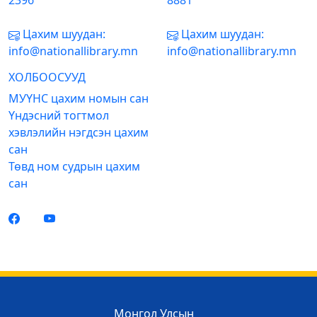
2396
8881
Цахим шуудан:
Цахим шуудан:
info@nationallibrary.mn
info@nationallibrary.mn
ХОЛБООСУУД
МУҮНС цахим номын сан
Үндэсний тогтмол
хэвлэлийн нэгдсэн цахим
сан
Төвд ном судрын цахим
сан
Монгол Улсын