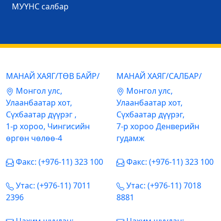
МУҮНС салбар
МАНАЙ ХАЯГ/ТӨВ БАЙР/
МАНАЙ ХАЯГ/САЛБАР/
Mонгол улс,
Mонгол улс,
Улаанбаатар хот,
Улаанбаатар хот,
Сүхбаатар дүүрэг ,
Сүхбаатар дүүрэг,
1-р хороо, Чингисийн
7-р хороо Денверийн
өргөн чөлөө-4
гудамж
Факс: (+976-11) 323 100
Факс: (+976-11) 323 100
Утас: (+976-11) 7011
Утас: (+976-11) 7018
2396
8881