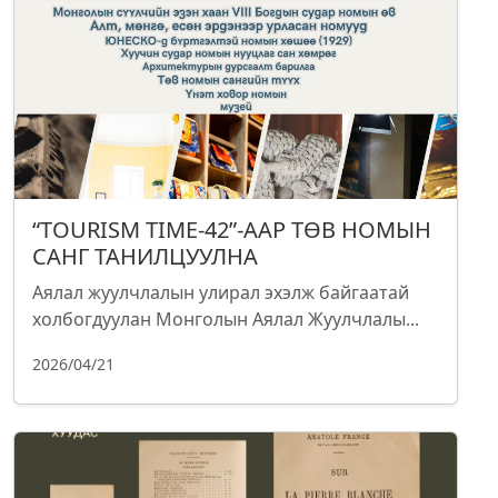
“TOURISM TIME-42”-ААР ТӨВ НОМЫН
САНГ ТАНИЛЦУУЛНА
Аялал жуулчлалын улирал эхэлж байгаатай
холбогдуулан Монголын Аялал Жуулчлалы...
2026/04/21