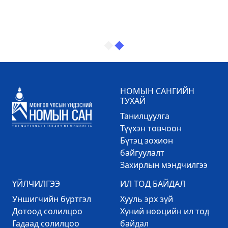
НОМЫН САНГИЙН
ТУХАЙ
Танилцуулга
Түүхэн товчоон
Бүтэц зохион
байгуулалт
Захирлын мэндчилгээ
ҮЙЛЧИЛГЭЭ
ИЛ ТОД БАЙДАЛ
Уншигчийн бүртгэл
Хууль эрх зүй
Дотоод солилцоо
Хүний нөөцийн ил тод
Гадаад солилцоо
байдал