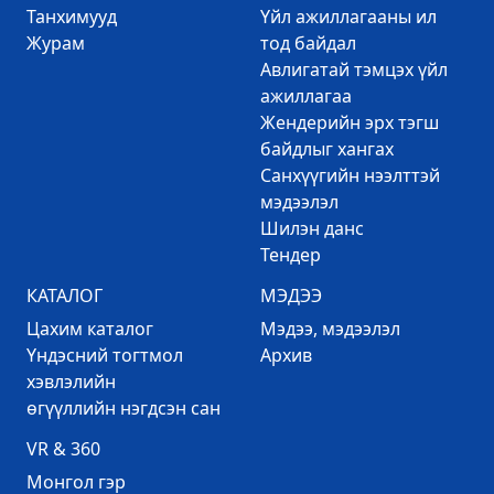
Танхимууд
Үйл ажиллагааны ил
Журам
тод байдал
Авлигатай тэмцэх үйл
ажиллагаа
Жендерийн эрх тэгш
байдлыг хангах
Санхүүгийн нээлттэй
мэдээлэл
Шилэн данс
Тендер
КАТАЛОГ
МЭДЭЭ
Цахим каталог
Mэдээ, мэдээлэл
Үндэсний тогтмол
Архив
хэвлэлийн
өгүүллийн нэгдсэн сан
VR & 360
Mонгол гэр