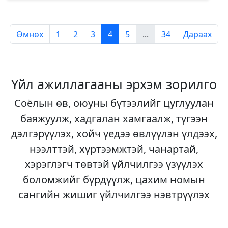
Өмнөх
1
2
3
4
5
...
34
Дараах
Үйл ажиллагааны эрхэм зорилго
Соёлын өв, оюуны бүтээлийг цуглуулан
баяжуулж, хадгалан хамгаалж, түгээн
дэлгэрүүлэх, хойч үедээ өвлүүлэн үлдээх,
нээлттэй, хүртээмжтэй, чанартай,
хэрэглэгч төвтэй үйлчилгээ үзүүлэх
боломжийг бүрдүүлж, цахим номын
сангийн жишиг үйлчилгээ нэвтрүүлэх