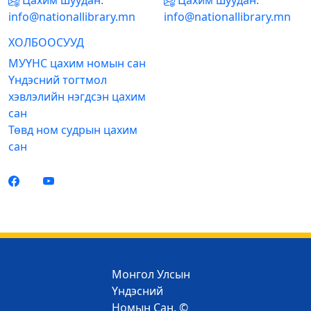
Цахим шуудан:
Цахим шуудан:
info@nationallibrary.mn
info@nationallibrary.mn
ХОЛБООСУУД
МУҮНС цахим номын сан
Үндэсний тогтмол
хэвлэлийн нэгдсэн цахим
сан
Төвд ном судрын цахим
сан
Монгол Улсын
Үндэсний
Номын Сан. ©