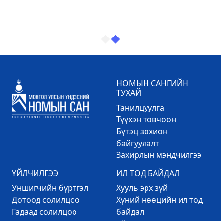
НОМЫН САНГИЙН
ТУХАЙ
Танилцуулга
Түүхэн товчоон
Бүтэц зохион
байгуулалт
Захирлын мэндчилгээ
ҮЙЛЧИЛГЭЭ
ИЛ ТОД БАЙДАЛ
Уншигчийн бүртгэл
Хууль эрх зүй
Дотоод солилцоо
Хүний нөөцийн ил тод
Гадаад солилцоо
байдал