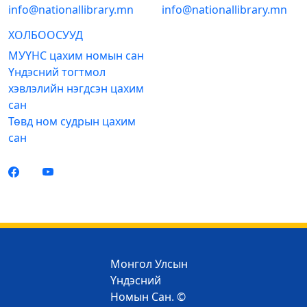
info@nationallibrary.mn
info@nationallibrary.mn
ХОЛБООСУУД
МУҮНС цахим номын сан
Үндэсний тогтмол
хэвлэлийн нэгдсэн цахим
сан
Төвд ном судрын цахим
сан
Монгол Улсын
Үндэсний
Номын Сан. ©