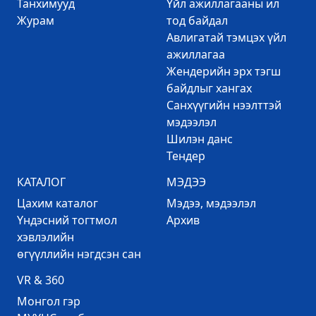
Танхимууд
Үйл ажиллагааны ил
Журам
тод байдал
Авлигатай тэмцэх үйл
ажиллагаа
Жендерийн эрх тэгш
байдлыг хангах
Санхүүгийн нээлттэй
мэдээлэл
Шилэн данс
Тендер
КАТАЛОГ
МЭДЭЭ
Цахим каталог
Mэдээ, мэдээлэл
Үндэсний тогтмол
Архив
хэвлэлийн
өгүүллийн нэгдсэн сан
VR & 360
Mонгол гэр