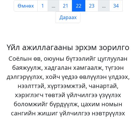
Өмнөх
1
...
21
22
23
...
34
Дараах
Үйл ажиллагааны эрхэм зорилго
Соёлын өв, оюуны бүтээлийг цуглуулан
баяжуулж, хадгалан хамгаалж, түгээн
дэлгэрүүлэх, хойч үедээ өвлүүлэн үлдээх,
нээлттэй, хүртээмжтэй, чанартай,
хэрэглэгч төвтэй үйлчилгээ үзүүлэх
боломжийг бүрдүүлж, цахим номын
сангийн жишиг үйлчилгээ нэвтрүүлэх