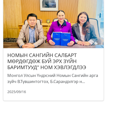
НОМЫН САНГИЙН САЛБАРТ
МӨРДӨГДӨЖ БУЙ ЭРХ ЗҮЙН
БАРИМТУУД" НОМ ХЭВЛЭГДЛЭЭ
Монгол Улсын Үндэсний Номын Сангийн арга
зүйч В.Түвшинтогтох, Б.Сарандэлгэр н...
2025/09/16