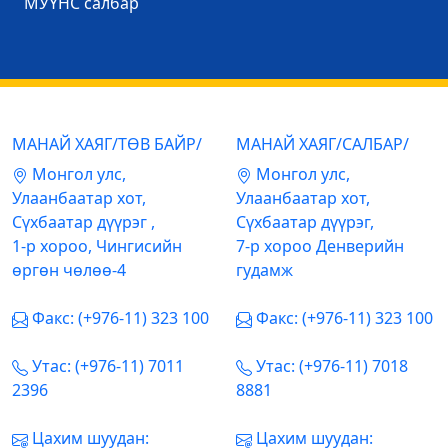
МУҮНС салбар
МАНАЙ ХАЯГ/ТӨВ БАЙР/
МАНАЙ ХАЯГ/САЛБАР/
Mонгол улс,
Mонгол улс,
Улаанбаатар хот,
Улаанбаатар хот,
Сүхбаатар дүүрэг ,
Сүхбаатар дүүрэг,
1-р хороо, Чингисийн
7-р хороо Денверийн
өргөн чөлөө-4
гудамж
Факс: (+976-11) 323 100
Факс: (+976-11) 323 100
Утас: (+976-11) 7011
Утас: (+976-11) 7018
2396
8881
Цахим шуудан:
Цахим шуудан: