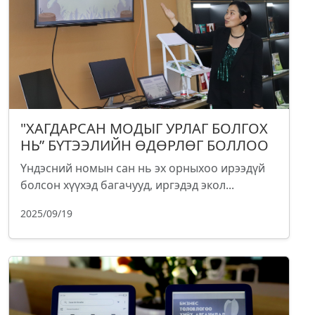
"ХАГДАРСАН МОДЫГ УРЛАГ БОЛГОХ
НЬ” БҮТЭЭЛИЙН ӨДӨРЛӨГ БОЛЛОО
Үндэсний номын сан нь эх орныхоо ирээдүй
болсон хүүхэд багачууд, иргэдэд экол...
2025/09/19