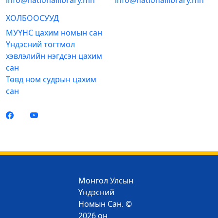
info@nationallibrary.mn
info@nationallibrary.mn
ХОЛБООСУУД
МУҮНС цахим номын сан
Үндэсний тогтмол
хэвлэлийн нэгдсэн цахим
сан
Төвд ном судрын цахим
сан
Монгол Улсын
Үндэсний
Номын Сан. ©
2026 он