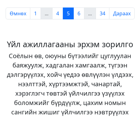
Өмнөх
1
...
4
5
6
...
34
Дараах
Үйл ажиллагааны эрхэм зорилго
Соёлын өв, оюуны бүтээлийг цуглуулан
баяжуулж, хадгалан хамгаалж, түгээн
дэлгэрүүлэх, хойч үедээ өвлүүлэн үлдээх,
нээлттэй, хүртээмжтэй, чанартай,
хэрэглэгч төвтэй үйлчилгээ үзүүлэх
боломжийг бүрдүүлж, цахим номын
сангийн жишиг үйлчилгээ нэвтрүүлэх