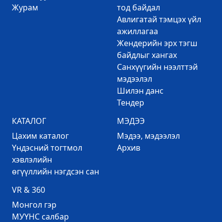
Журам
тод байдал
Авлигатай тэмцэх үйл
ажиллагаа
Жендерийн эрх тэгш
байдлыг хангах
Санхүүгийн нээлттэй
мэдээлэл
Шилэн данс
Тендер
КАТАЛОГ
МЭДЭЭ
Цахим каталог
Mэдээ, мэдээлэл
Үндэсний тогтмол
Архив
хэвлэлийн
өгүүллийн нэгдсэн сан
VR & 360
Mонгол гэр
МУҮНС салбар