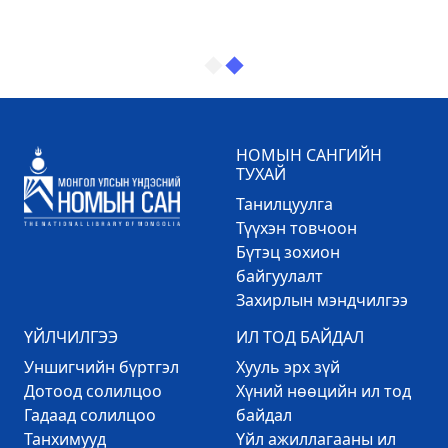
НОМЫН САНГИЙН
ТУХАЙ
Танилцуулга
Түүхэн товчоон
Бүтэц зохион
байгуулалт
Захирлын мэндчилгээ
ҮЙЛЧИЛГЭЭ
ИЛ ТОД БАЙДАЛ
Уншигчийн бүртгэл
Хууль эрх зүй
Дотоод солилцоо
Хүний нөөцийн ил тод
Гадаад солилцоо
байдал
Танхимууд
Үйл ажиллагааны ил