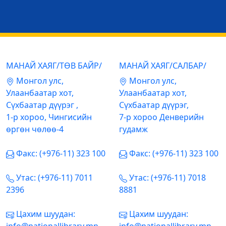
МАНАЙ ХАЯГ/ТӨВ БАЙР/
МАНАЙ ХАЯГ/САЛБАР/
Mонгол улс,
Mонгол улс,
Улаанбаатар хот,
Улаанбаатар хот,
Сүхбаатар дүүрэг ,
Сүхбаатар дүүрэг,
1-р хороо, Чингисийн
7-р хороо Денверийн
өргөн чөлөө-4
гудамж
Факс: (+976-11) 323 100
Факс: (+976-11) 323 100
Утас: (+976-11) 7011
Утас: (+976-11) 7018
2396
8881
Цахим шуудан:
Цахим шуудан: