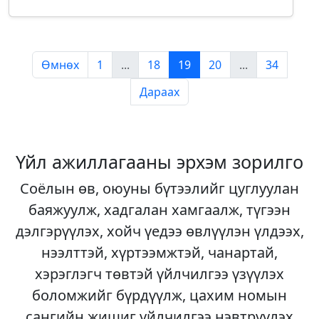
Өмнөх
1
...
18
19
20
...
34
Дараах
Үйл ажиллагааны эрхэм зорилго
Соёлын өв, оюуны бүтээлийг цуглуулан
баяжуулж, хадгалан хамгаалж, түгээн
дэлгэрүүлэх, хойч үедээ өвлүүлэн үлдээх,
нээлттэй, хүртээмжтэй, чанартай,
хэрэглэгч төвтэй үйлчилгээ үзүүлэх
боломжийг бүрдүүлж, цахим номын
сангийн жишиг үйлчилгээ нэвтрүүлэх