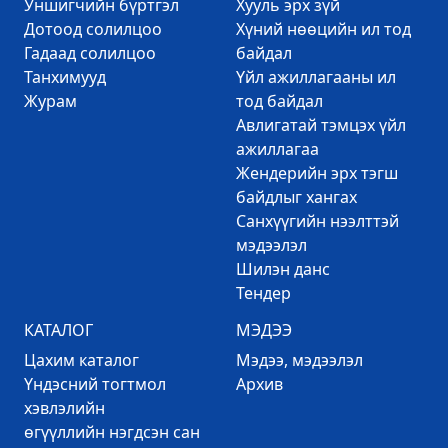
Уншигчийн бүртгэл
Хууль эрх зүй
Дотоод солилцоо
Хүний нөөцийн ил тод
Гадаад солилцоо
байдал
Танхимууд
Үйл ажиллагааны ил
Журам
тод байдал
Авлигатай тэмцэх үйл
ажиллагаа
Жендерийн эрх тэгш
байдлыг хангах
Санхүүгийн нээлттэй
мэдээлэл
Шилэн данс
Тендер
КАТАЛОГ
МЭДЭЭ
Цахим каталог
Mэдээ, мэдээлэл
Үндэсний тогтмол
Архив
хэвлэлийн
өгүүллийн нэгдсэн сан