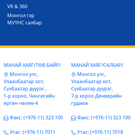
VR & 360
Mонгол гэр
МУҮНС салбар
МАНАЙ ХАЯГ/ТӨВ БАЙР/
МАНАЙ ХАЯГ/САЛБАР/
Mонгол улс,
Mонгол улс,
Улаанбаатар хот,
Улаанбаатар хот,
Сүхбаатар дүүрэг ,
Сүхбаатар дүүрэг,
1-р хороо, Чингисийн
7-р хороо Денверийн
өргөн чөлөө-4
гудамж
Факс: (+976-11) 323 100
Факс: (+976-11) 323 100
Утас: (+976-11) 7011
Утас: (+976-11) 7018