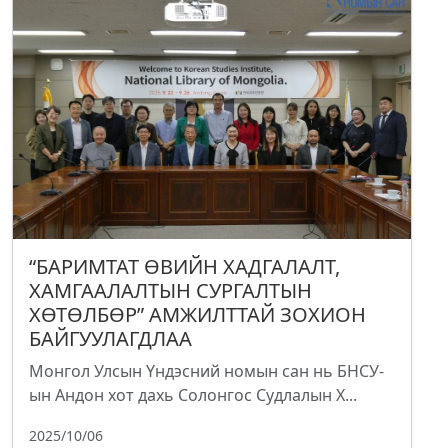
“БАРИМТАТ ӨВИЙН ХАДГАЛАЛТ,
ХАМГААЛАЛТЫН СУРГАЛТЫН
ХӨТӨЛБӨР” АМЖИЛТТАЙ ЗОХИОН
БАЙГУУЛАГДЛАА
Монгол Улсын Үндэсний номын сан нь БНСУ-
ын Андон хот дахь Солонгос Судлалын Х...
2025/10/06