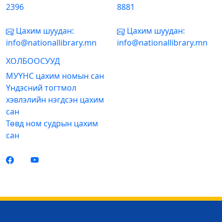
2396
8881
Цахим шуудан:
Цахим шуудан:
info@nationallibrary.mn
info@nationallibrary.mn
ХОЛБООСУУД
МУҮНС цахим номын сан
Үндэсний тогтмол
хэвлэлийн нэгдсэн цахим
сан
Төвд ном судрын цахим
сан