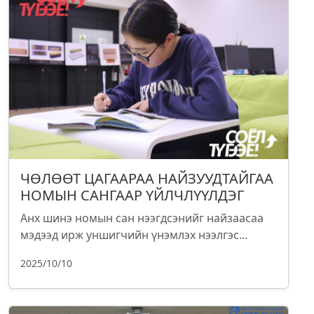
ЧӨЛӨӨТ ЦАГААРАА НАЙЗУУДТАЙГАА
НОМЫН САНГААР ҮЙЛЧЛҮҮЛДЭГ
Анх шинэ номын сан нээгдсэнийг найзаасаа
мэдээд ирж уншигчийн үнэмлэх нээлгэс...
2025/10/10