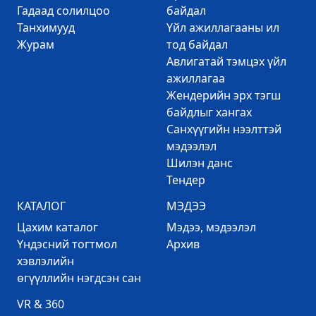
Гадаад солилцоо
байдал
Танхимууд
Үйл ажиллагааны ил
Журам
тод байдал
Авлигатай тэмцэх үйл
ажиллагаа
Жендерийн эрх тэгш
байдлыг хангах
Санхүүгийн нээлттэй
мэдээлэл
Шилэн данс
Тендер
КАТАЛОГ
МЭДЭЭ
Цахим каталог
Mэдээ, мэдээлэл
Үндэсний тогтмол
Архив
хэвлэлийн
өгүүллийн нэгдсэн сан
VR & 360