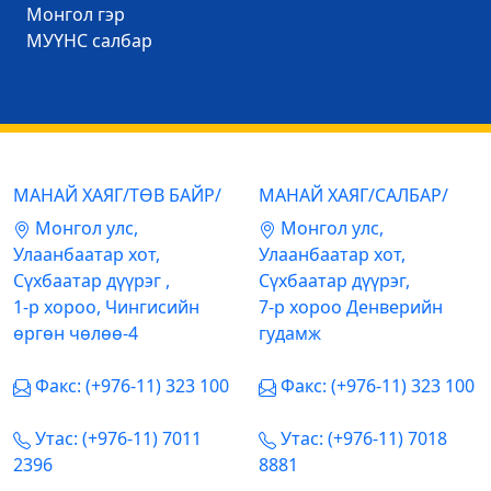
Mонгол гэр
МУҮНС салбар
МАНАЙ ХАЯГ/ТӨВ БАЙР/
МАНАЙ ХАЯГ/САЛБАР/
Mонгол улс,
Mонгол улс,
Улаанбаатар хот,
Улаанбаатар хот,
Сүхбаатар дүүрэг ,
Сүхбаатар дүүрэг,
1-р хороо, Чингисийн
7-р хороо Денверийн
өргөн чөлөө-4
гудамж
Факс: (+976-11) 323 100
Факс: (+976-11) 323 100
Утас: (+976-11) 7011
Утас: (+976-11) 7018
2396
8881