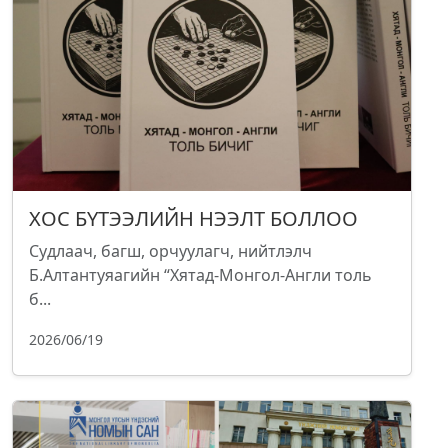
ХОС БҮТЭЭЛИЙН НЭЭЛТ БОЛЛОО
Судлаач, багш, орчуулагч, нийтлэлч
Б.Алтантуяагийн “Хятад-Монгол-Англи толь
б...
2026/06/19