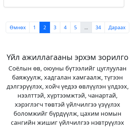
Өмнөх
1
2
3
4
5
...
34
Дараах
Үйл ажиллагааны эрхэм зорилго
Соёлын өв, оюуны бүтээлийг цуглуулан
баяжуулж, хадгалан хамгаалж, түгээн
дэлгэрүүлэх, хойч үедээ өвлүүлэн үлдээх,
нээлттэй, хүртээмжтэй, чанартай,
хэрэглэгч төвтэй үйлчилгээ үзүүлэх
боломжийг бүрдүүлж, цахим номын
сангийн жишиг үйлчилгээ нэвтрүүлэх