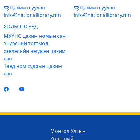
Цахим шуудан:
Цахим шуудан:
info@nationallibrary.mn
info@nationallibrary.mn
ХОЛБООСУУД
МУҮНС цахим номын сан
Үндэсний тогтмол
хэвлэлийн нэгдсэн цахим
сан
Төвд ном судрын цахим
сан
Монгол Улсын
Үндэсний