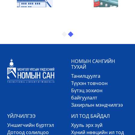
НОМЫН САНГИЙН
ТУХАЙ
Танилцуулга
Түүхэн товчоон
Бүтэц зохион
байгуулалт
Захирлын мэндчилгээ
ҮЙЛЧИЛГЭЭ
ИЛ ТОД БАЙДАЛ
Уншигчийн бүртгэл
Хууль эрх зүй
Дотоод солилцоо
Хүний нөөцийн ил тод