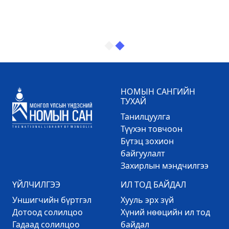
НОМЫН САНГИЙН
ТУХАЙ
Танилцуулга
Түүхэн товчоон
Бүтэц зохион
байгуулалт
Захирлын мэндчилгээ
ҮЙЛЧИЛГЭЭ
ИЛ ТОД БАЙДАЛ
Уншигчийн бүртгэл
Хууль эрх зүй
Дотоод солилцоо
Хүний нөөцийн ил тод
Гадаад солилцоо
байдал