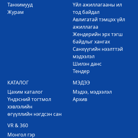
Танхимууд
Үйл ажиллагааны ил
Журам
тод байдал
Авлигатай тэмцэх үйл
ажиллагаа
Жендерийн эрх тэгш
байдлыг хангах
Санхүүгийн нээлттэй
мэдээлэл
Шилэн данс
Тендер
КАТАЛОГ
МЭДЭЭ
Цахим каталог
Mэдээ, мэдээлэл
Үндэсний тогтмол
Архив
хэвлэлийн
өгүүллийн нэгдсэн сан
VR & 360
Mонгол гэр