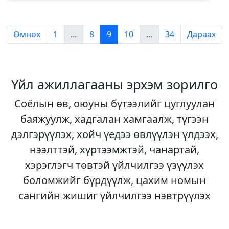
Өмнөх
1
...
8
9
10
...
34
Дараах
Үйл ажиллагааны эрхэм зорилго
Соёлын өв, оюуны бүтээлийг цуглуулан
баяжуулж, хадгалан хамгаалж, түгээн
дэлгэрүүлэх, хойч үедээ өвлүүлэн үлдээх,
нээлттэй, хүртээмжтэй, чанартай,
хэрэглэгч төвтэй үйлчилгээ үзүүлэх
боломжийг бүрдүүлж, цахим номын
сангийн жишиг үйлчилгээ нэвтрүүлэх