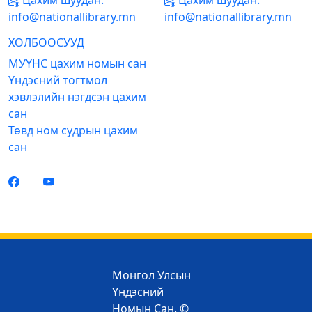
Цахим шуудан:
Цахим шуудан:
info@nationallibrary.mn
info@nationallibrary.mn
ХОЛБООСУУД
МУҮНС цахим номын сан
Үндэсний тогтмол
хэвлэлийн нэгдсэн цахим
сан
Төвд ном судрын цахим
сан
Монгол Улсын
Үндэсний
Номын Сан. ©