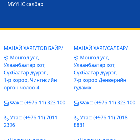
МУҮНС салбар
МАНАЙ ХАЯГ/ТӨВ БАЙР/
МАНАЙ ХАЯГ/САЛБАР/
Mонгол улс,
Mонгол улс,
Улаанбаатар хот,
Улаанбаатар хот,
Сүхбаатар дүүрэг ,
Сүхбаатар дүүрэг,
1-р хороо, Чингисийн
7-р хороо Денверийн
өргөн чөлөө-4
гудамж
Факс: (+976-11) 323 100
Факс: (+976-11) 323 100
Утас: (+976-11) 7011
Утас: (+976-11) 7018
2396
8881