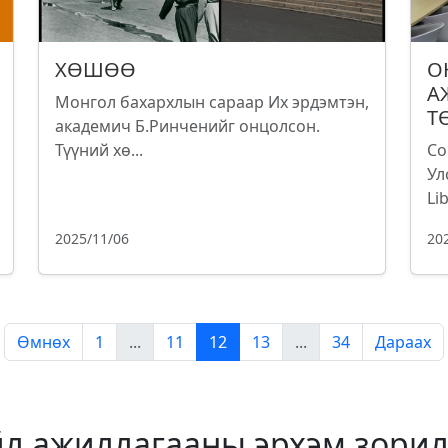
ХӨШӨӨ
О
А
Монгол бахархлын сараар Их эрдэмтэн,
Т
академич Б.Ринченийг онцолсон.
Түүний хө...
Со
Ул
Lib
2025/11/06
20
Өмнөх
1
...
11
12
13
...
34
Дараах
йл ажиллагааны эрхэм зорил