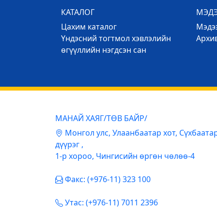
КАТАЛОГ
МЭД
Цахим каталог
Mэдээ
Үндэсний тогтмол хэвлэлийн
Архи
өгүүллийн нэгдсэн сан
МАНАЙ ХАЯГ/ТӨВ БАЙР/
Mонгол улс, Улаанбаатар хот, Сүхбаата
дүүрэг ,
1-р хороо, Чингисийн өргөн чөлөө-4
Факс: (+976-11) 323 100
Утас: (+976-11) 7011 2396