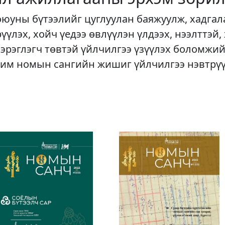
оюуны бүтээлийг цуглуулан баяжуулж, хадгал
рүүлэх, хойч үедээ өвлүүлэн үлдээх, нээлттэй,
хэрэглэгч төвтэй үйлчилгээ үзүүлэх боломжий
им номын сангийн жишиг үйлчилгээ нэвтрү