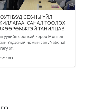
ЮУТНУУД СЕХ-НЫ ҮЙЛ
ЖИЛЛАГАА, САНАЛ ТООЛОХ
ӨХӨӨРӨМЖТЭЙ ТАНИЛЦАВ
нгуулийн ерөнхий хороо Монгол
сын Үндэсний номын сан /National
rary of...
25/11/03
го