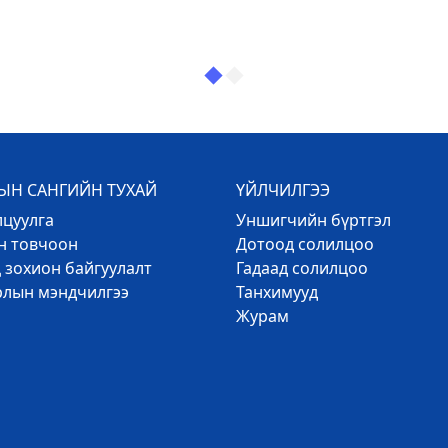
Н САНГИЙН ТУХАЙ
ҮЙЛЧИЛГЭЭ
лцуулга
Уншигчийн бүртгэл
эн товчоон
Дотоод солилцоо
 зохион байгуулалт
Гадаад солилцоо
рлын мэндчилгээ
Танхимууд
Журам