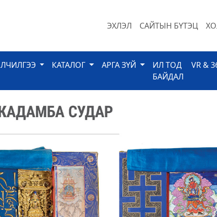
ЭХЛЭЛ
САЙТЫН БҮТЭЦ
ХО
ЙЛЧИЛГЭЭ
КАТАЛОГ
АРГА ЗҮЙ
ИЛ ТОД
VR & 3
БАЙДАЛ