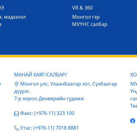
ЭЭ
VR & 360
, мэдээлэл
Mонгол гэр
в
МУҮНС салбар
МАНАЙ ХАЯГ/САЛБАР/
ХО
р
Mонгол улс, Улаанбаатар хот, Сүхбаатар
МУ
дүүрэг,
Үн
7-р хороо Денверийн гудамж
са
Тө
Факс: (+976-11) 323 100
Утас: (+976-11) 7018 8881