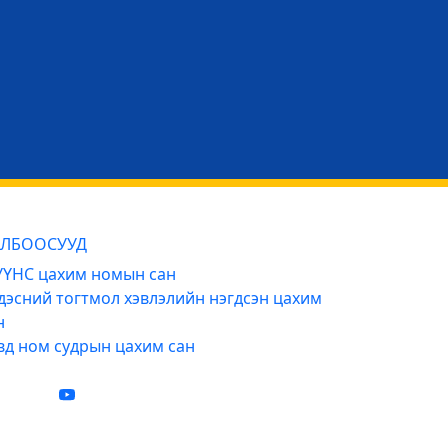
ЛБООСУУД
ҮНС цахим номын сан
дэсний тогтмол хэвлэлийн нэгдсэн цахим
н
вд ном судрын цахим сан