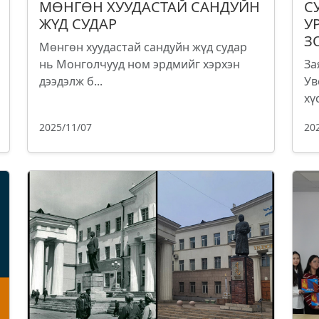
МӨНГӨН ХУУДАСТАЙ САНДУЙН
С
ЖҮД СУДАР
У
З
Мөнгөн хуудастай сандуйн жүд судар
нь Монголчууд ном эрдмийг хэрхэн
За
дээдэлж б...
Ув
хүс
2025/11/07
20