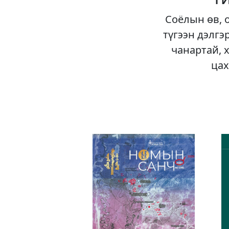
Соёлын өв, 
түгээн дэлгэ
чанартай, 
цах