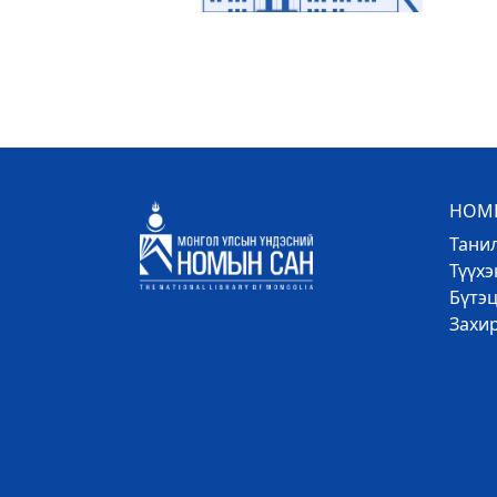
НОМЫ
Тани
Түүх
Бүтэц
Захи