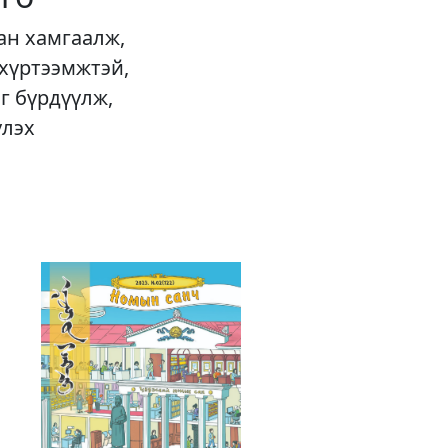
ан хамгаалж,
 хүртээмжтэй,
г бүрдүүлж,
үлэх