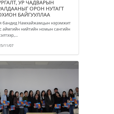
УРГАЛТ, УР ЧАДВАРЫН
РАЛДААНЫГ ОРОН НУТАГТ
ОХИОН БАЙГУУЛЛАА
я бандид Намхайжамцын нэрэмжит
с аймгийн нийтийн номын сангийн
элтээр,...
25/11/07