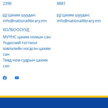
2396
8881
Цахим шуудан:
Цахим шуудан:
info@nationallibrary.mn
info@nationallibrary.mn
ХОЛБООСУУД
МУҮНС цахим номын сан
Үндэсний тогтмол
хэвлэлийн нэгдсэн цахим
сан
Төвд ном судрын цахим
сан