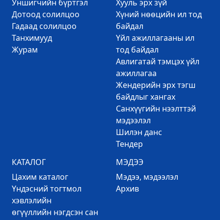
Уншигчийн бүртгэл
Хууль эрх зүй
Дотоод солилцоо
Хүний нөөцийн ил тод
Гадаад солилцоо
байдал
Танхимууд
Үйл ажиллагааны ил
Журам
тод байдал
Авлигатай тэмцэх үйл
ажиллагаа
Жендерийн эрх тэгш
байдлыг хангах
Санхүүгийн нээлттэй
мэдээлэл
Шилэн данс
Тендер
КАТАЛОГ
МЭДЭЭ
Цахим каталог
Mэдээ, мэдээлэл
Үндэсний тогтмол
Архив
хэвлэлийн
өгүүллийн нэгдсэн сан