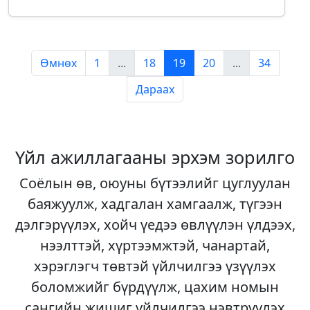
Өмнөх
1
...
18
19
20
...
34
Дараах
Үйл ажиллагааны эрхэм зорилго
Соёлын өв, оюуны бүтээлийг цуглуулан
баяжуулж, хадгалан хамгаалж, түгээн
дэлгэрүүлэх, хойч үедээ өвлүүлэн үлдээх,
нээлттэй, хүртээмжтэй, чанартай,
хэрэглэгч төвтэй үйлчилгээ үзүүлэх
боломжийг бүрдүүлж, цахим номын
сангийн жишиг үйлчилгээ нэвтрүүлэх