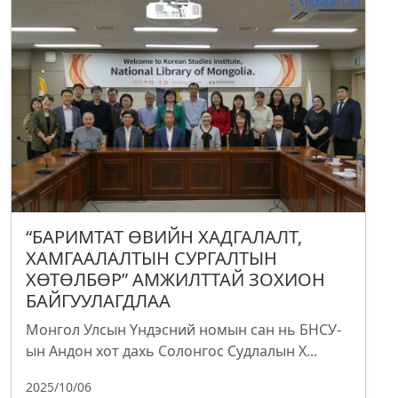
“БАРИМТАТ ӨВИЙН ХАДГАЛАЛТ,
ХАМГААЛАЛТЫН СУРГАЛТЫН
ХӨТӨЛБӨР” АМЖИЛТТАЙ ЗОХИОН
БАЙГУУЛАГДЛАА
Монгол Улсын Үндэсний номын сан нь БНСУ-
ын Андон хот дахь Солонгос Судлалын Х...
2025/10/06