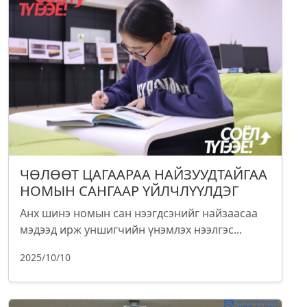
ЧӨЛӨӨТ ЦАГААРАА НАЙЗУУДТАЙГАА
НОМЫН САНГААР ҮЙЛЧЛҮҮЛДЭГ
Анх шинэ номын сан нээгдсэнийг найзаасаа
мэдээд ирж уншигчийн үнэмлэх нээлгэс...
2025/10/10