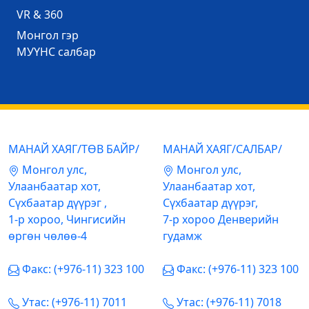
VR & 360
Mонгол гэр
МУҮНС салбар
МАНАЙ ХАЯГ/ТӨВ БАЙР/
МАНАЙ ХАЯГ/САЛБАР/
Mонгол улс,
Mонгол улс,
Улаанбаатар хот,
Улаанбаатар хот,
Сүхбаатар дүүрэг ,
Сүхбаатар дүүрэг,
1-р хороо, Чингисийн
7-р хороо Денверийн
өргөн чөлөө-4
гудамж
Факс: (+976-11) 323 100
Факс: (+976-11) 323 100
Утас: (+976-11) 7011
Утас: (+976-11) 7018