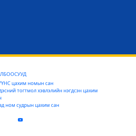
ЛБООСУУД
ҮНС цахим номын сан
дэсний тогтмол хэвлэлийн нэгдсэн цахим
н
вд ном судрын цахим сан