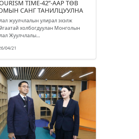
TOURISM TIME-42”-ААР ТӨВ
ОМЫН САНГ ТАНИЛЦУУЛНА
лал жуулчлалын улирал эхэлж
йгаатай холбогдуулан Монголын
лал Жуулчлалы...
26/04/21