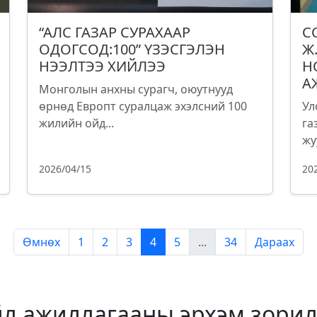
“АЛС ГАЗАР СУРАХААР
С
ОДОГСОД:100” ҮЗЭСГЭЛЭН
Ж
НЭЭЛТЭЭ ХИЙЛЭЭ
Н
А
Монголын анхны сурагч, оюутнууд
өрнөд Европт суралцаж эхэлсний 100
Ул
жилийн ойд...
га
жу
2026/04/15
20
Өмнөх
1
2
3
4
5
...
34
Дараах
йл ажиллагааны эрхэм зорил