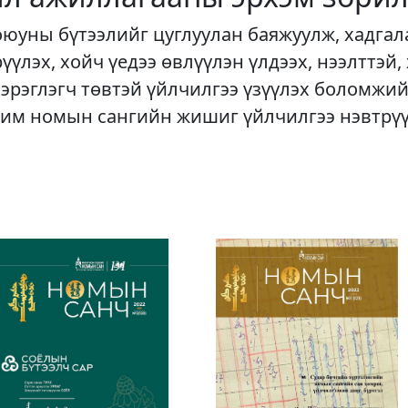
оюуны бүтээлийг цуглуулан баяжуулж, хадгал
рүүлэх, хойч үедээ өвлүүлэн үлдээх, нээлттэй,
хэрэглэгч төвтэй үйлчилгээ үзүүлэх боломжий
им номын сангийн жишиг үйлчилгээ нэвтрү