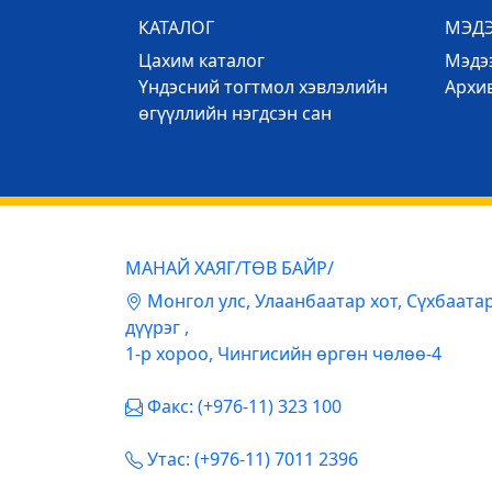
КАТАЛОГ
МЭД
Цахим каталог
Mэдээ
Үндэсний тогтмол хэвлэлийн
Архи
өгүүллийн нэгдсэн сан
МАНАЙ ХАЯГ/ТӨВ БАЙР/
Mонгол улс, Улаанбаатар хот, Сүхбаата
дүүрэг ,
1-р хороо, Чингисийн өргөн чөлөө-4
Факс: (+976-11) 323 100
Утас: (+976-11) 7011 2396