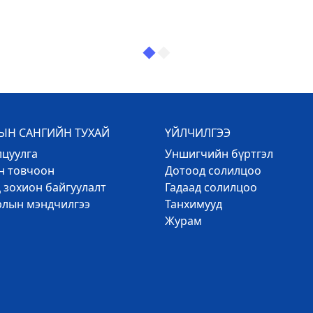
Н САНГИЙН ТУХАЙ
ҮЙЛЧИЛГЭЭ
лцуулга
Уншигчийн бүртгэл
эн товчоон
Дотоод солилцоо
 зохион байгуулалт
Гадаад солилцоо
рлын мэндчилгээ
Танхимууд
Журам