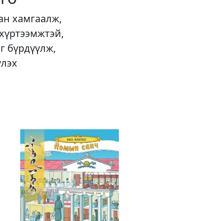
ан хамгаалж,
 хүртээмжтэй,
г бүрдүүлж,
үлэх