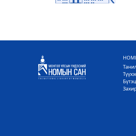
НОМЫ
Тани
Түүх
Бүтэц
Захи