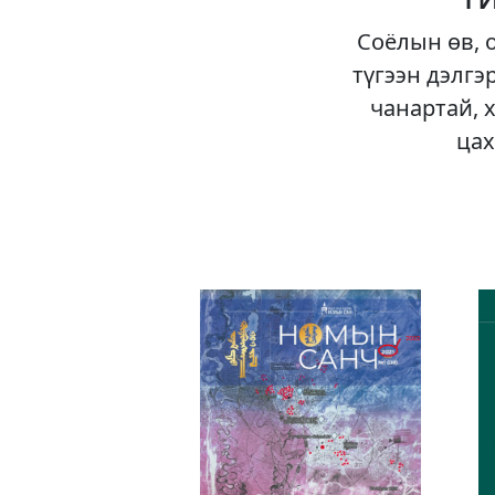
Соёлын өв, 
түгээн дэлгэ
чанартай, 
цах