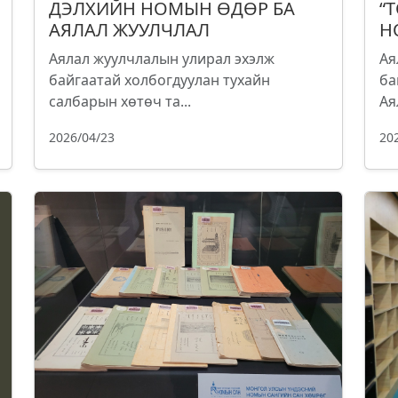
ДЭЛХИЙН НОМЫН ӨДӨР БА
“
АЯЛАЛ ЖУУЛЧЛАЛ
Н
Аялал жуулчлалын улирал эхэлж
Ая
байгаатай холбогдуулан тухайн
ба
салбарын хөтөч та...
Ая
2026/04/23
20