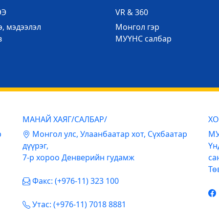
ЭЭ
VR & 360
, мэдээлэл
Mонгол гэр
в
МУҮНС салбар
МАНАЙ ХАЯГ/САЛБАР/
ХО
р
Mонгол улс, Улаанбаатар хот, Сүхбаатар
МУ
дүүрэг,
Үн
7-р хороо Денверийн гудамж
са
Тө
Факс: (+976-11) 323 100
Утас: (+976-11) 7018 8881