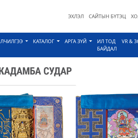
ЭХЛЭЛ
САЙТЫН БҮТЭЦ
ХО
ЙЛЧИЛГЭЭ
КАТАЛОГ
АРГА ЗҮЙ
ИЛ ТОД
VR & 3
БАЙДАЛ