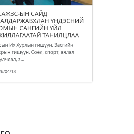
САЖЗС-ЫН САЙД
.АЛДАРЖАВХЛАН ҮНДЭСНИЙ
ОМЫН САНГИЙН ҮЙЛ
ЖИЛЛАГААТАЙ ТАНИЛЦЛАА
сын Их Хурлын гишүүн, Засгийн
зрын гишүүн, Соёл, спорт, аялал
улчлал, з...
26/04/13
го