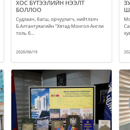
ХОС БҮТЭЭЛИЙН НЭЭЛТ
З
БОЛЛОО
Ш
Судлаач, багш, орчуулагч, нийтлэлч
Мо
Б.Алтантуяагийн “Хятад-Монгол-Англи
Са
толь б...
ху
2026/06/19
20