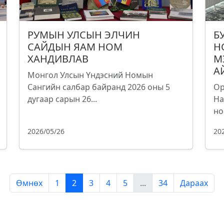
РУМЫН УЛСЫН ЭЛЧИН
Б
САЙДЫН ЯАМ НОМ
Н
ХАНДИВЛАВ
М
А
Монгол Улсын Үндэсний Номын
Сангийн салбар байранд 2026 оны 5
Ор
дугаар сарын 26...
На
но
2026/05/26
20
Өмнөх
1
2
3
4
5
...
34
Дараах