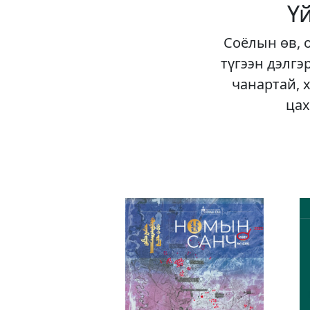
Ү
Соёлын өв, 
түгээн дэлгэ
чанартай, 
цах