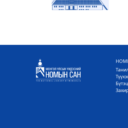
НОМЫ
Тани
Түүх
Бүтэц
Захи