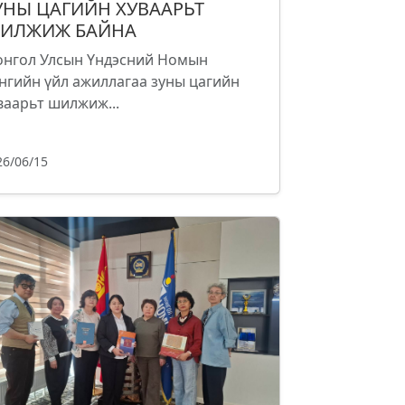
УНЫ ЦАГИЙН ХУВААРЬТ
ИЛЖИЖ БАЙНА
нгол Улсын Үндэсний Номын
нгийн үйл ажиллагаа зуны цагийн
ваарьт шилжиж...
26/06/15