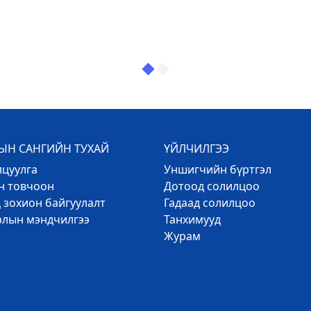
Н САНГИЙН ТУХАЙ
ҮЙЛЧИЛГЭЭ
лцуулга
Уншигчийн бүртгэл
эн товчоон
Дотоод солилцоо
 зохион байгуулалт
Гадаад солилцоо
рлын мэндчилгээ
Танхимууд
Журам