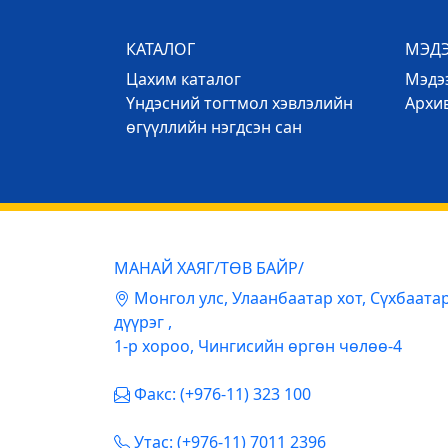
КАТАЛОГ
МЭД
Цахим каталог
Mэдээ
Үндэсний тогтмол хэвлэлийн
Архи
өгүүллийн нэгдсэн сан
МАНАЙ ХАЯГ/ТӨВ БАЙР/
Mонгол улс, Улаанбаатар хот, Сүхбаата
дүүрэг ,
1-р хороо, Чингисийн өргөн чөлөө-4
Факс: (+976-11) 323 100
Утас: (+976-11) 7011 2396