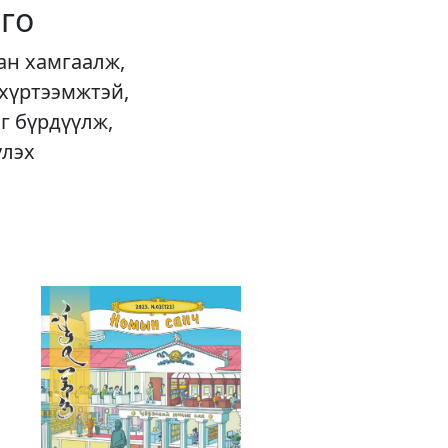
го
ан хамгаалж,
 хүртээмжтэй,
г бүрдүүлж,
үлэх