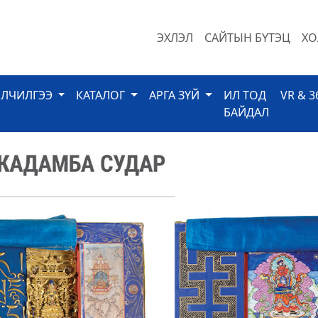
ЭХЛЭЛ
САЙТЫН БҮТЭЦ
ХО
ЙЛЧИЛГЭЭ
КАТАЛОГ
АРГА ЗҮЙ
ИЛ ТОД
VR & 3
БАЙДАЛ