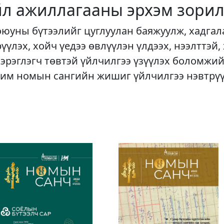
йл ажиллагааны эрхэм зорил
оюуны бүтээлийг цуглуулан баяжуулж, хадгал
рүүлэх, хойч үедээ өвлүүлэн үлдээх, нээлттэй,
хэрэглэгч төвтэй үйлчилгээ үзүүлэх боломжий
им номын сангийн жишиг үйлчилгээ нэвтрү