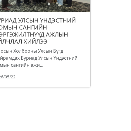
УРИАД УЛСЫН ҮНДЭСТНИЙ
ОМЫН САНГИЙН
ЭРГЭЖИЛТНҮҮД АЖЛЫН
ЙЛЧЛАЛ ХИЙЛЭЭ
осын Холбооны Улсын Бүгд
йрамдах Буриад Улсын Үндэстний
мын сангийн ажи...
26/05/22