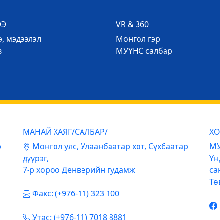
ЭЭ
VR & 360
, мэдээлэл
Mонгол гэр
в
МУҮНС салбар
МАНАЙ ХАЯГ/САЛБАР/
ХО
р
Mонгол улс, Улаанбаатар хот, Сүхбаатар
МУ
дүүрэг,
Үн
7-р хороо Денверийн гудамж
са
Тө
Факс: (+976-11) 323 100
Утас: (+976-11) 7018 8881