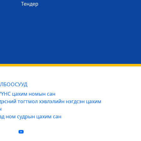
Тендер
ЛБООСУУД
ҮНС цахим номын сан
дэсний тогтмол хэвлэлийн нэгдсэн цахим
н
вд ном судрын цахим сан