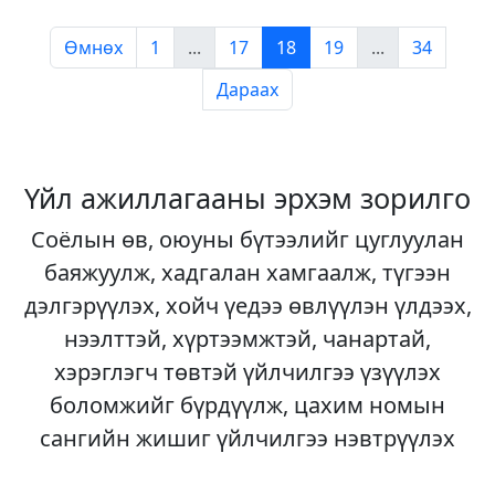
Өмнөх
1
...
17
18
19
...
34
Дараах
Үйл ажиллагааны эрхэм зорилго
Соёлын өв, оюуны бүтээлийг цуглуулан
баяжуулж, хадгалан хамгаалж, түгээн
дэлгэрүүлэх, хойч үедээ өвлүүлэн үлдээх,
нээлттэй, хүртээмжтэй, чанартай,
хэрэглэгч төвтэй үйлчилгээ үзүүлэх
боломжийг бүрдүүлж, цахим номын
сангийн жишиг үйлчилгээ нэвтрүүлэх