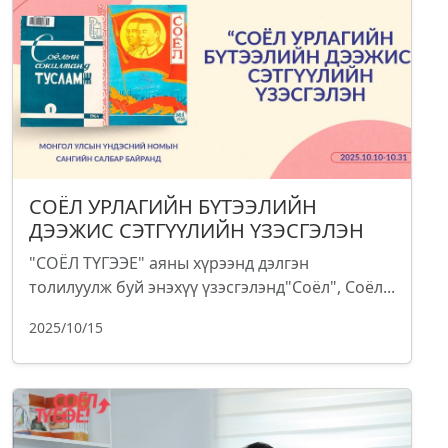
СОЁЛ УРЛАГИЙН БҮТЭЭЛИЙН
ДЭЭЖИС СЭТГҮҮЛИЙН ҮЗЭСГЭЛЭН
"СОЁЛ ТҮГЭЭЕ" аяны хүрээнд дэлгэн
толилуулж буй энэхүү үзэсгэлэнд"Соёл", Соёл...
2025/10/15