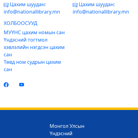
Цахим шуудан:
Цахим шуудан:
info@nationallibrary.mn
info@nationallibrary.mn
ХОЛБООСУУД
МУҮНС цахим номын сан
Үндэсний тогтмол
хэвлэлийн нэгдсэн цахим
сан
Төвд ном судрын цахим
сан
Монгол Улсын
Үндэсний