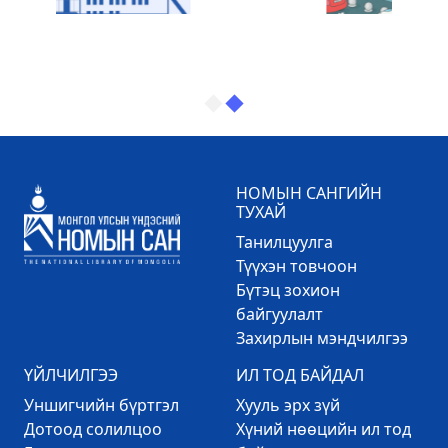
НОМЫН САНГИЙН
ТУХАЙ
Танилцуулга
Түүхэн товчоон
Бүтэц зохион
байгуулалт
Захирлын мэндчилгээ
ҮЙЛЧИЛГЭЭ
ИЛ ТОД БАЙДАЛ
Уншигчийн бүртгэл
Хууль эрх зүй
Дотоод солилцоо
Хүний нөөцийн ил тод