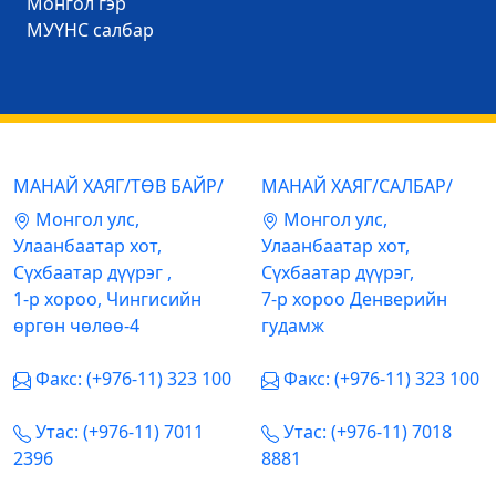
Mонгол гэр
МУҮНС салбар
МАНАЙ ХАЯГ/ТӨВ БАЙР/
МАНАЙ ХАЯГ/САЛБАР/
Mонгол улс,
Mонгол улс,
Улаанбаатар хот,
Улаанбаатар хот,
Сүхбаатар дүүрэг ,
Сүхбаатар дүүрэг,
1-р хороо, Чингисийн
7-р хороо Денверийн
өргөн чөлөө-4
гудамж
Факс: (+976-11) 323 100
Факс: (+976-11) 323 100
Утас: (+976-11) 7011
Утас: (+976-11) 7018
2396
8881