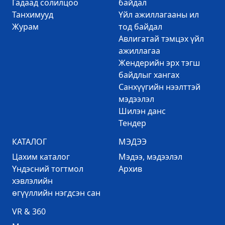
Гадаад солилцоо
байдал
Танхимууд
Үйл ажиллагааны ил
Журам
тод байдал
Авлигатай тэмцэх үйл
ажиллагаа
Жендерийн эрх тэгш
байдлыг хангах
Санхүүгийн нээлттэй
мэдээлэл
Шилэн данс
Тендер
КАТАЛОГ
МЭДЭЭ
Цахим каталог
Mэдээ, мэдээлэл
Үндэсний тогтмол
Архив
хэвлэлийн
өгүүллийн нэгдсэн сан
VR & 360