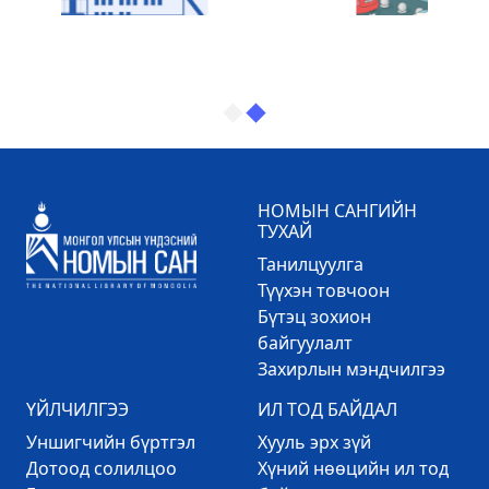
НОМЫН САНГИЙН
ТУХАЙ
Танилцуулга
Түүхэн товчоон
Бүтэц зохион
байгуулалт
Захирлын мэндчилгээ
ҮЙЛЧИЛГЭЭ
ИЛ ТОД БАЙДАЛ
Уншигчийн бүртгэл
Хууль эрх зүй
Дотоод солилцоо
Хүний нөөцийн ил тод