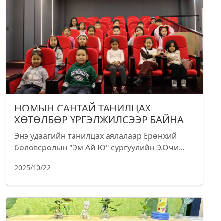
НОМЫН САНТАЙ ТАНИЛЦАХ
ХӨТӨЛБӨР ҮРГЭЛЖИЛСЭЭР БАЙНА
Энэ удаагийн танилцах аялалаар Ерөнхий
боловсролын "Эм Ай Ю" сургуулийн Э.Очи...
2025/10/22