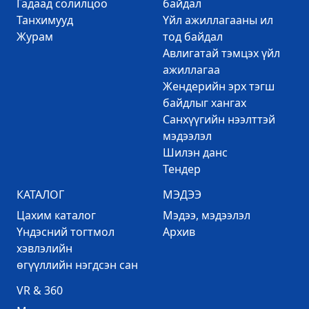
Гадаад солилцоо
байдал
Танхимууд
Үйл ажиллагааны ил
Журам
тод байдал
Авлигатай тэмцэх үйл
ажиллагаа
Жендерийн эрх тэгш
байдлыг хангах
Санхүүгийн нээлттэй
мэдээлэл
Шилэн данс
Тендер
КАТАЛОГ
МЭДЭЭ
Цахим каталог
Mэдээ, мэдээлэл
Үндэсний тогтмол
Архив
хэвлэлийн
өгүүллийн нэгдсэн сан
VR & 360