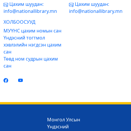
Цахим шуудан:
Цахим шуудан:
info@nationallibrary.mn
info@nationallibrary.mn
ХОЛБООСУУД
МУҮНС цахим номын сан
Үндэсний тогтмол
хэвлэлийн нэгдсэн цахим
сан
Төвд ном судрын цахим
сан
Монгол Улсын
Үндэсний