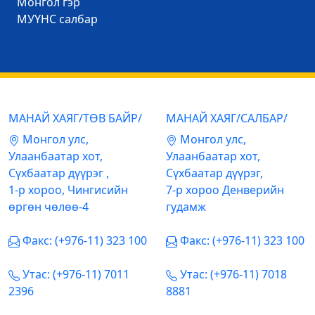
Mонгол гэр
МУҮНС салбар
МАНАЙ ХАЯГ/ТӨВ БАЙР/
МАНАЙ ХАЯГ/САЛБАР/
Mонгол улс,
Mонгол улс,
Улаанбаатар хот,
Улаанбаатар хот,
Сүхбаатар дүүрэг ,
Сүхбаатар дүүрэг,
1-р хороо, Чингисийн
7-р хороо Денверийн
өргөн чөлөө-4
гудамж
Факс: (+976-11) 323 100
Факс: (+976-11) 323 100
Утас: (+976-11) 7011
Утас: (+976-11) 7018
2396
8881