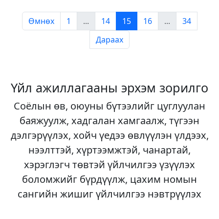
Өмнөх
1
...
14
15
16
...
34
Дараах
Үйл ажиллагааны эрхэм зорилго
Соёлын өв, оюуны бүтээлийг цуглуулан
баяжуулж, хадгалан хамгаалж, түгээн
дэлгэрүүлэх, хойч үедээ өвлүүлэн үлдээх,
нээлттэй, хүртээмжтэй, чанартай,
хэрэглэгч төвтэй үйлчилгээ үзүүлэх
боломжийг бүрдүүлж, цахим номын
сангийн жишиг үйлчилгээ нэвтрүүлэх