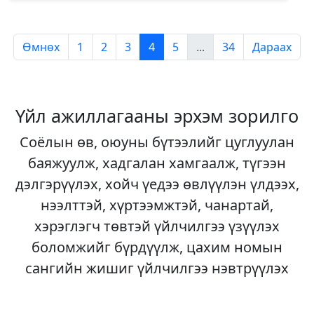
Өмнөх
1
2
3
4
5
...
34
Дараах
Үйл ажиллагааны эрхэм зорилго
Соёлын өв, оюуны бүтээлийг цуглуулан
баяжуулж, хадгалан хамгаалж, түгээн
дэлгэрүүлэх, хойч үедээ өвлүүлэн үлдээх,
нээлттэй, хүртээмжтэй, чанартай,
хэрэглэгч төвтэй үйлчилгээ үзүүлэх
боломжийг бүрдүүлж, цахим номын
сангийн жишиг үйлчилгээ нэвтрүүлэх