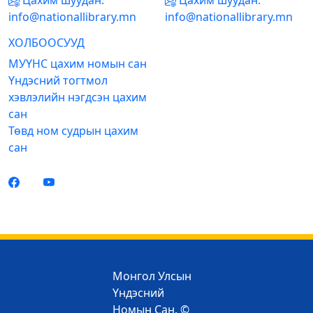
Цахим шуудан:
Цахим шуудан:
info@nationallibrary.mn
info@nationallibrary.mn
ХОЛБООСУУД
МУҮНС цахим номын сан
Үндэсний тогтмол
хэвлэлийн нэгдсэн цахим
сан
Төвд ном судрын цахим
сан
Монгол Улсын
Үндэсний
Номын Сан. ©