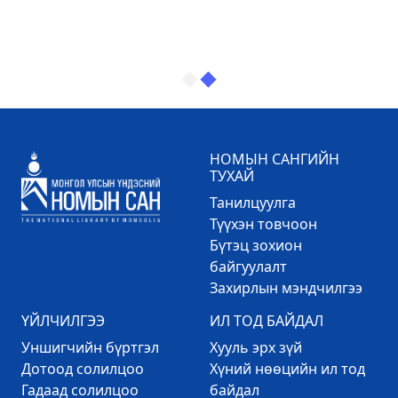
НОМЫН САНГИЙН
ТУХАЙ
Танилцуулга
Түүхэн товчоон
Бүтэц зохион
байгуулалт
Захирлын мэндчилгээ
ҮЙЛЧИЛГЭЭ
ИЛ ТОД БАЙДАЛ
Уншигчийн бүртгэл
Хууль эрх зүй
Дотоод солилцоо
Хүний нөөцийн ил тод
Гадаад солилцоо
байдал