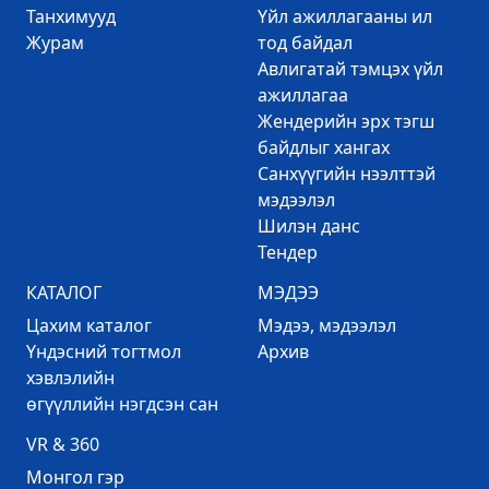
Танхимууд
Үйл ажиллагааны ил
Журам
тод байдал
Авлигатай тэмцэх үйл
ажиллагаа
Жендерийн эрх тэгш
байдлыг хангах
Санхүүгийн нээлттэй
мэдээлэл
Шилэн данс
Тендер
КАТАЛОГ
МЭДЭЭ
Цахим каталог
Mэдээ, мэдээлэл
Үндэсний тогтмол
Архив
хэвлэлийн
өгүүллийн нэгдсэн сан
VR & 360
Mонгол гэр