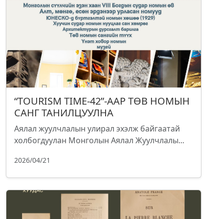
“TOURISM TIME-42”-ААР ТӨВ НОМЫН
САНГ ТАНИЛЦУУЛНА
Аялал жуулчлалын улирал эхэлж байгаатай
холбогдуулан Монголын Аялал Жуулчлалы...
2026/04/21