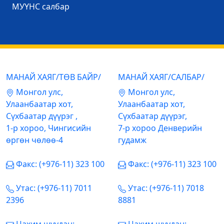
МУҮНС салбар
МАНАЙ ХАЯГ/ТӨВ БАЙР/
МАНАЙ ХАЯГ/САЛБАР/
Mонгол улс,
Mонгол улс,
Улаанбаатар хот,
Улаанбаатар хот,
Сүхбаатар дүүрэг ,
Сүхбаатар дүүрэг,
1-р хороо, Чингисийн
7-р хороо Денверийн
өргөн чөлөө-4
гудамж
Факс: (+976-11) 323 100
Факс: (+976-11) 323 100
Утас: (+976-11) 7011
Утас: (+976-11) 7018
2396
8881