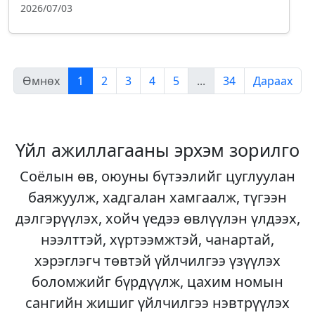
2026/07/03
Өмнөх
1
2
3
4
5
...
34
Дараах
Үйл ажиллагааны эрхэм зорилго
Соёлын өв, оюуны бүтээлийг цуглуулан
баяжуулж, хадгалан хамгаалж, түгээн
дэлгэрүүлэх, хойч үедээ өвлүүлэн үлдээх,
нээлттэй, хүртээмжтэй, чанартай,
хэрэглэгч төвтэй үйлчилгээ үзүүлэх
боломжийг бүрдүүлж, цахим номын
сангийн жишиг үйлчилгээ нэвтрүүлэх