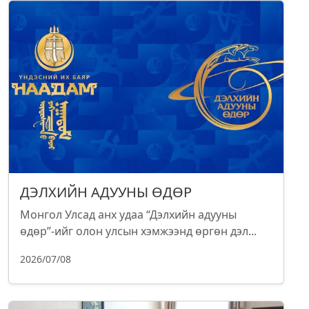
ДЭЛХИЙН АДУУНЫ ӨДӨР
Монгол Улсад анх удаа “Дэлхийн адууны
өдөр”-ийг олон улсын хэмжээнд өргөн дэл...
2026/07/08