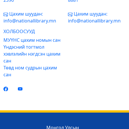
2396
8881
Цахим шуудан:
Цахим шуудан:
info@nationallibrary.mn
info@nationallibrary.mn
ХОЛБООСУУД
МУҮНС цахим номын сан
Үндэсний тогтмол
хэвлэлийн нэгдсэн цахим
сан
Төвд ном судрын цахим
сан
Монгол Улсын