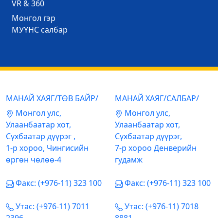
VR & 360
Mонгол гэр
МУҮНС салбар
МАНАЙ ХАЯГ/ТӨВ БАЙР/
МАНАЙ ХАЯГ/САЛБАР/
Mонгол улс,
Mонгол улс,
Улаанбаатар хот,
Улаанбаатар хот,
Сүхбаатар дүүрэг ,
Сүхбаатар дүүрэг,
1-р хороо, Чингисийн
7-р хороо Денверийн
өргөн чөлөө-4
гудамж
Факс: (+976-11) 323 100
Факс: (+976-11) 323 100
Утас: (+976-11) 7011
Утас: (+976-11) 7018