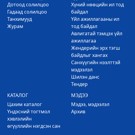
Дотоод солилцоо
Хүний нөөцийн ил тод
Гадаад солилцоо
байдал
Танхимууд
Үйл ажиллагааны ил
Журам
тод байдал
Авлигатай тэмцэх үйл
ажиллагаа
Жендерийн эрх тэгш
байдлыг хангах
Санхүүгийн нээлттэй
мэдээлэл
Шилэн данс
Тендер
КАТАЛОГ
МЭДЭЭ
Цахим каталог
Mэдээ, мэдээлэл
Үндэсний тогтмол
Архив
хэвлэлийн
өгүүллийн нэгдсэн сан