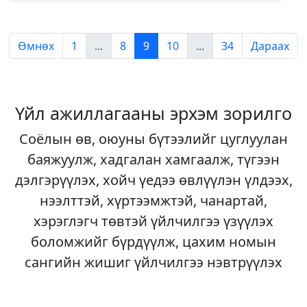
Өмнөх
1
...
8
9
10
...
34
Дараах
Үйл ажиллагааны эрхэм зорилго
Соёлын өв, оюуны бүтээлийг цуглуулан
баяжуулж, хадгалан хамгаалж, түгээн
дэлгэрүүлэх, хойч үедээ өвлүүлэн үлдээх,
нээлттэй, хүртээмжтэй, чанартай,
хэрэглэгч төвтэй үйлчилгээ үзүүлэх
боломжийг бүрдүүлж, цахим номын
сангийн жишиг үйлчилгээ нэвтрүүлэх