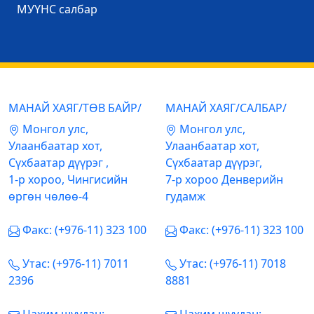
МУҮНС салбар
МАНАЙ ХАЯГ/ТӨВ БАЙР/
МАНАЙ ХАЯГ/САЛБАР/
Mонгол улс,
Mонгол улс,
Улаанбаатар хот,
Улаанбаатар хот,
Сүхбаатар дүүрэг ,
Сүхбаатар дүүрэг,
1-р хороо, Чингисийн
7-р хороо Денверийн
өргөн чөлөө-4
гудамж
Факс: (+976-11) 323 100
Факс: (+976-11) 323 100
Утас: (+976-11) 7011
Утас: (+976-11) 7018
2396
8881