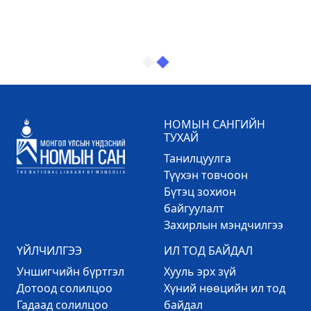
НОМЫН САНГИЙН
ТУХАЙ
Танилцуулга
Түүхэн товчоон
Бүтэц зохион
байгуулалт
Захирлын мэндчилгээ
ҮЙЛЧИЛГЭЭ
ИЛ ТОД БАЙДАЛ
Уншигчийн бүртгэл
Хууль эрх зүй
Дотоод солилцоо
Хүний нөөцийн ил тод
Гадаад солилцоо
байдал