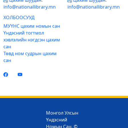
Цахим шуудан:
Цахим шуудан:
info@nationallibrary.mn
info@nationallibrary.mn
ХОЛБООСУУД
МУҮНС цахим номын сан
Үндэсний тогтмол
хэвлэлийн нэгдсэн цахим
сан
Төвд ном судрын цахим
сан
Монгол Улсын
Үндэсний
Номын Сан. ©