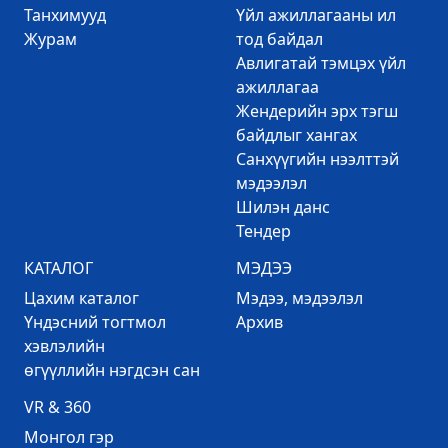
Танхимууд
Үйл ажиллагааны ил
Журам
тод байдал
Авлигатай тэмцэх үйл
ажиллагаа
Жендерийн эрх тэгш
байдлыг хангах
Санхүүгийн нээлттэй
мэдээлэл
Шилэн данс
Тендер
КАТАЛОГ
МЭДЭЭ
Цахим каталог
Mэдээ, мэдээлэл
Үндэсний тогтмол
Архив
хэвлэлийн
өгүүллийн нэгдсэн сан
VR & 360
Mонгол гэр