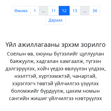
Өмнөх
1
...
11
12
13
...
34
Дараах
Үйл ажиллагааны эрхэм зорилго
Соёлын өв, оюуны бүтээлийг цуглуулан
баяжуулж, хадгалан хамгаалж, түгээн
дэлгэрүүлэх, хойч үедээ өвлүүлэн үлдээх,
нээлттэй, хүртээмжтэй, чанартай,
хэрэглэгч төвтэй үйлчилгээ үзүүлэх
боломжийг бүрдүүлж, цахим номын
сангийн жишиг үйлчилгээ нэвтрүүлэх