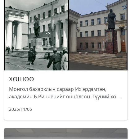
ХӨШӨӨ
Монгол бахархлын сараар Их эрдэмтэн,
академич Б.Ринченийг онцолсон. Түүний хө...
2025/11/06