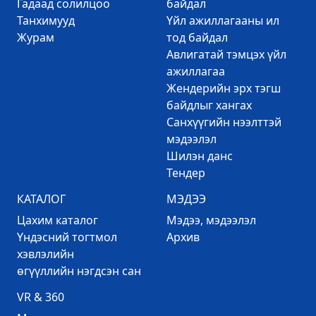
Гадаад солилцоо
байдал
Танхимууд
Үйл ажиллагааны ил
Журам
тод байдал
Авлигатай тэмцэх үйл
ажиллагаа
Жендерийн эрх тэгш
байдлыг хангах
Санхүүгийн нээлттэй
мэдээлэл
Шилэн данс
Тендер
КАТАЛОГ
МЭДЭЭ
Цахим каталог
Mэдээ, мэдээлэл
Үндэсний тогтмол
Архив
хэвлэлийн
өгүүллийн нэгдсэн сан
VR & 360