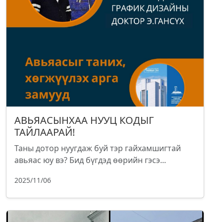
АВЬЯАСЫНХАА НУУЦ КОДЫГ
ТАЙЛААРАЙ!
Таны дотор нуугдаж буй тэр гайхамшигтай
авьяас юу вэ? Бид бүгдэд өөрийн гэсэ...
2025/11/06