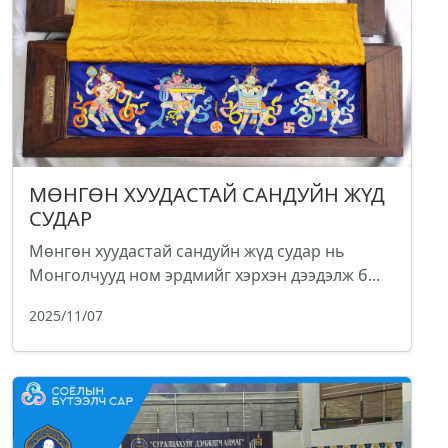
МӨНГӨН ХУУДАСТАЙ САНДУЙН ЖҮД
СУДАР
Мөнгөн хуудастай сандуйн жүд судар нь
Монголчууд ном эрдмийг хэрхэн дээдэлж б...
2025/11/07