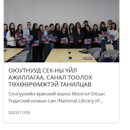
ОЮУТНУУД СЕХ-НЫ ҮЙЛ
АЖИЛЛАГАА, САНАЛ ТООЛОХ
ТӨХӨӨРӨМЖТЭЙ ТАНИЛЦАВ
Сонгуулийн ерөнхий хороо Монгол Улсын
Үндэсний номын сан /National Library of...
2025/11/03