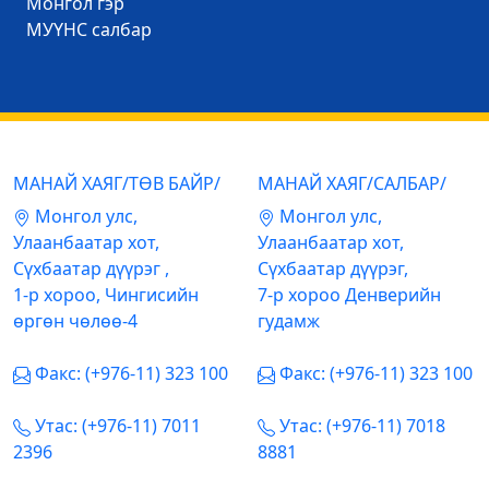
Mонгол гэр
МУҮНС салбар
МАНАЙ ХАЯГ/ТӨВ БАЙР/
МАНАЙ ХАЯГ/САЛБАР/
Mонгол улс,
Mонгол улс,
Улаанбаатар хот,
Улаанбаатар хот,
Сүхбаатар дүүрэг ,
Сүхбаатар дүүрэг,
1-р хороо, Чингисийн
7-р хороо Денверийн
өргөн чөлөө-4
гудамж
Факс: (+976-11) 323 100
Факс: (+976-11) 323 100
Утас: (+976-11) 7011
Утас: (+976-11) 7018
2396
8881