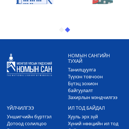
НОМЫН САНГИЙН
ТУХАЙ
Танилцуулга
Түүхэн товчоон
Бүтэц зохион
байгуулалт
Захирлын мэндчилгээ
ҮЙЛЧИЛГЭЭ
ИЛ ТОД БАЙДАЛ
Уншигчийн бүртгэл
Хууль эрх зүй
Дотоод солилцоо
Хүний нөөцийн ил тод