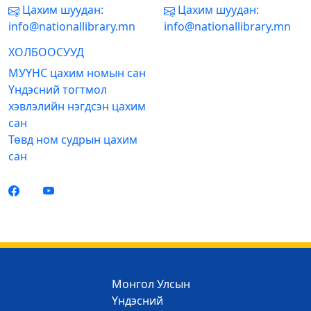
Цахим шуудан:
Цахим шуудан:
info@nationallibrary.mn
info@nationallibrary.mn
ХОЛБООСУУД
МУҮНС цахим номын сан
Үндэсний тогтмол
хэвлэлийн нэгдсэн цахим
сан
Төвд ном судрын цахим
сан
Монгол Улсын
Үндэсний