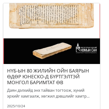
НҮБ-ЫН 80 ЖИЛИЙН ОЙН БАЯРЫН
ӨДӨР ЮНЕСКО-Д БҮРТГЭЛТЭЙ
МОНГОЛ БАРИМТАТ ӨВ
Даян дэлхийд энх тайван тогтоож, хүний
эрхийг хамгаалж, хөгжил дэвшлийг хамтр...
2025/10/24