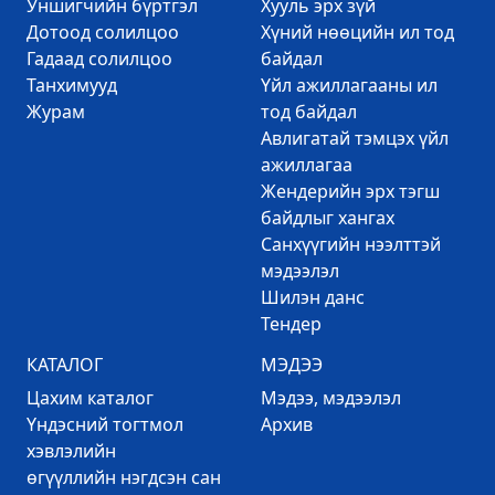
Уншигчийн бүртгэл
Хууль эрх зүй
Дотоод солилцоо
Хүний нөөцийн ил тод
Гадаад солилцоо
байдал
Танхимууд
Үйл ажиллагааны ил
Журам
тод байдал
Авлигатай тэмцэх үйл
ажиллагаа
Жендерийн эрх тэгш
байдлыг хангах
Санхүүгийн нээлттэй
мэдээлэл
Шилэн данс
Тендер
КАТАЛОГ
МЭДЭЭ
Цахим каталог
Mэдээ, мэдээлэл
Үндэсний тогтмол
Архив
хэвлэлийн
өгүүллийн нэгдсэн сан