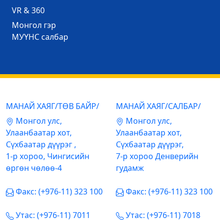
VR & 360
Mонгол гэр
МУҮНС салбар
МАНАЙ ХАЯГ/ТӨВ БАЙР/
МАНАЙ ХАЯГ/САЛБАР/
Mонгол улс,
Mонгол улс,
Улаанбаатар хот,
Улаанбаатар хот,
Сүхбаатар дүүрэг ,
Сүхбаатар дүүрэг,
1-р хороо, Чингисийн
7-р хороо Денверийн
өргөн чөлөө-4
гудамж
Факс: (+976-11) 323 100
Факс: (+976-11) 323 100
Утас: (+976-11) 7011
Утас: (+976-11) 7018