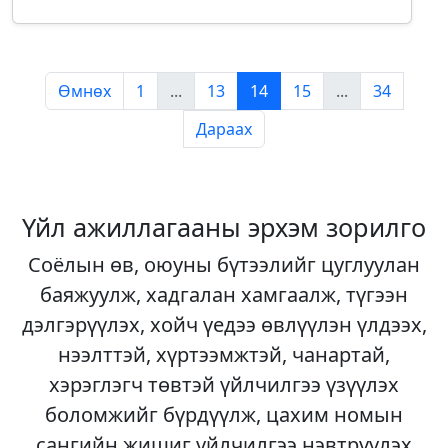
Өмнөх
1
...
13
14
15
...
34
Дараах
Үйл ажиллагааны эрхэм зорилго
Соёлын өв, оюуны бүтээлийг цуглуулан
баяжуулж, хадгалан хамгаалж, түгээн
дэлгэрүүлэх, хойч үедээ өвлүүлэн үлдээх,
нээлттэй, хүртээмжтэй, чанартай,
хэрэглэгч төвтэй үйлчилгээ үзүүлэх
боломжийг бүрдүүлж, цахим номын
сангийн жишиг үйлчилгээ нэвтрүүлэх