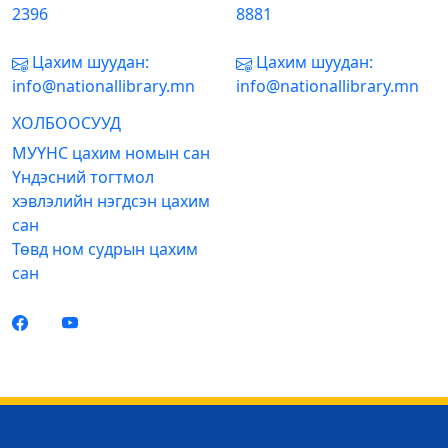
2396
8881
Цахим шуудан:
Цахим шуудан:
info@nationallibrary.mn
info@nationallibrary.mn
ХОЛБООСУУД
МУҮНС цахим номын сан
Үндэсний тогтмол
хэвлэлийн нэгдсэн цахим
сан
Төвд ном судрын цахим
сан