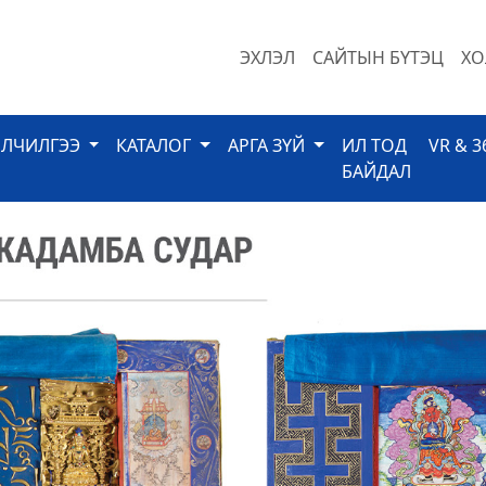
ЭХЛЭЛ
САЙТЫН БҮТЭЦ
ХО
ЙЛЧИЛГЭЭ
КАТАЛОГ
АРГА ЗҮЙ
ИЛ ТОД
VR & 3
БАЙДАЛ