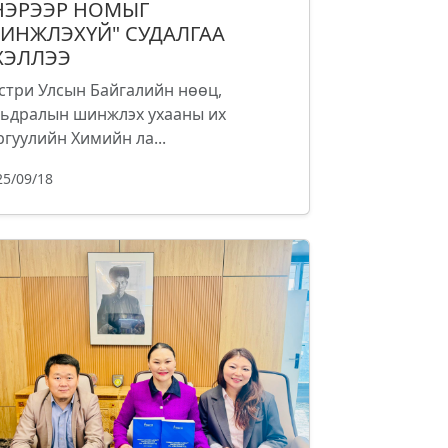
НЭРЭЭР НОМЫГ
ИНЖЛЭХҮЙ" СУДАЛГАА
ХЭЛЛЭЭ
стри Улсын Байгалийн нөөц,
ьдралын шинжлэх ухааны их
ргуулийн Химийн ла...
25/09/18