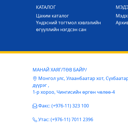
КАТАЛОГ
МЭД
Цахим каталог
Mэдээ
Үндэсний тогтмол хэвлэлийн
Архи
өгүүллийн нэгдсэн сан
МАНАЙ ХАЯГ/ТӨВ БАЙР/
Mонгол улс, Улаанбаатар хот, Сүхбаата
дүүрэг ,
1-р хороо, Чингисийн өргөн чөлөө-4
Факс: (+976-11) 323 100
Утас: (+976-11) 7011 2396