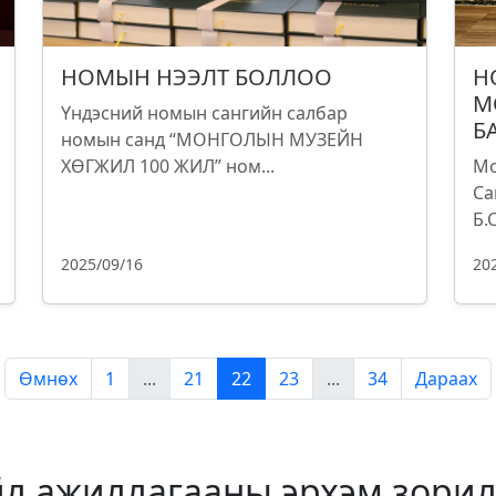
НОМЫН НЭЭЛТ БОЛЛОО
Н
М
Үндэсний номын сангийн салбар
Б
номын санд “МОНГОЛЫН МУЗЕЙН
ХӨГЖИЛ 100 ЖИЛ” ном...
Мо
Са
Б.
2025/09/16
20
Өмнөх
1
...
21
22
23
...
34
Дараах
йл ажиллагааны эрхэм зорил