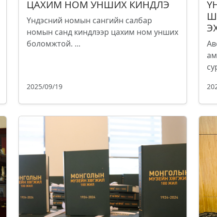
ЦАХИМ НОМ УНШИХ КИНДЛЭ
Ү
Ш
Үндэсний номын сангийн салбар
Э
номын санд киндлээр цахим ном унших
боломжтой. ...
Ав
ам
су
2025/09/19
20