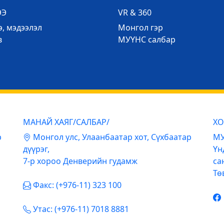
ЭЭ
VR & 360
, мэдээлэл
Mонгол гэр
в
МУҮНС салбар
МАНАЙ ХАЯГ/САЛБАР/
ХО
р
Mонгол улс, Улаанбаатар хот, Сүхбаатар
МУ
дүүрэг,
Үн
7-р хороо Денверийн гудамж
са
Тө
Факс: (+976-11) 323 100
Утас: (+976-11) 7018 8881