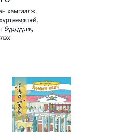
ан хамгаалж,
 хүртээмжтэй,
г бүрдүүлж,
үлэх