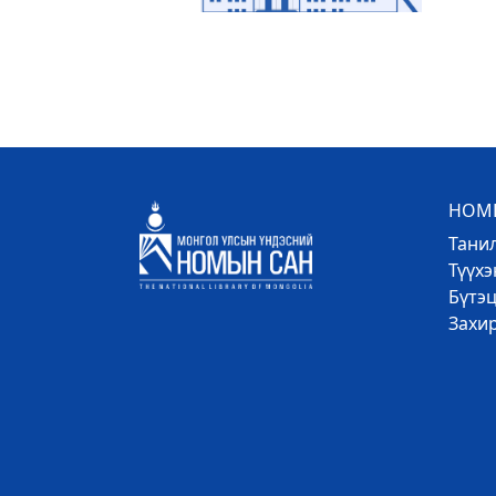
НОМЫ
Тани
Түүх
Бүтэц
Захи