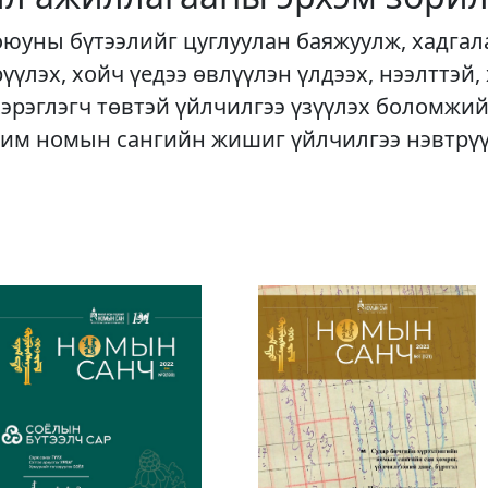
оюуны бүтээлийг цуглуулан баяжуулж, хадгал
рүүлэх, хойч үедээ өвлүүлэн үлдээх, нээлттэй,
хэрэглэгч төвтэй үйлчилгээ үзүүлэх боломжий
им номын сангийн жишиг үйлчилгээ нэвтрү