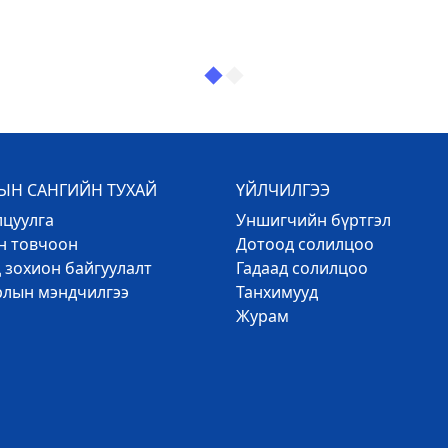
Н САНГИЙН ТУХАЙ
ҮЙЛЧИЛГЭЭ
лцуулга
Уншигчийн бүртгэл
эн товчоон
Дотоод солилцоо
 зохион байгуулалт
Гадаад солилцоо
рлын мэндчилгээ
Танхимууд
Журам