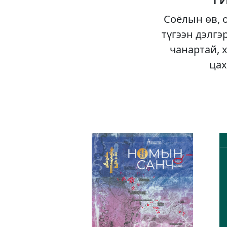
Соёлын өв, 
түгээн дэлгэ
чанартай, 
цах