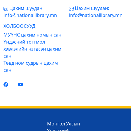
Цахим шуудан:
Цахим шуудан:
info@nationallibrary.mn
info@nationallibrary.mn
ХОЛБООСУУД
МУҮНС цахим номын сан
Үндэсний тогтмол
хэвлэлийн нэгдсэн цахим
сан
Төвд ном судрын цахим
сан
Монгол Улсын
Үндэсний