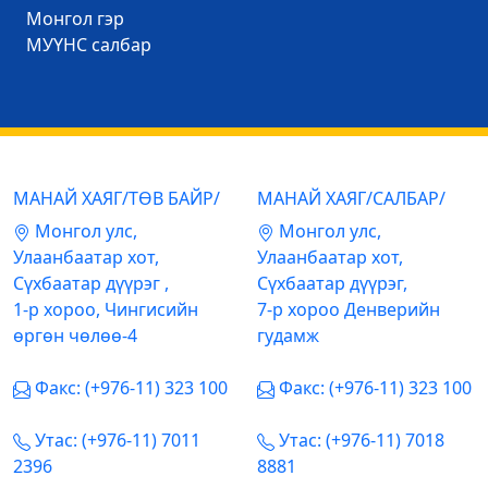
Mонгол гэр
МУҮНС салбар
МАНАЙ ХАЯГ/ТӨВ БАЙР/
МАНАЙ ХАЯГ/САЛБАР/
Mонгол улс,
Mонгол улс,
Улаанбаатар хот,
Улаанбаатар хот,
Сүхбаатар дүүрэг ,
Сүхбаатар дүүрэг,
1-р хороо, Чингисийн
7-р хороо Денверийн
өргөн чөлөө-4
гудамж
Факс: (+976-11) 323 100
Факс: (+976-11) 323 100
Утас: (+976-11) 7011
Утас: (+976-11) 7018
2396
8881