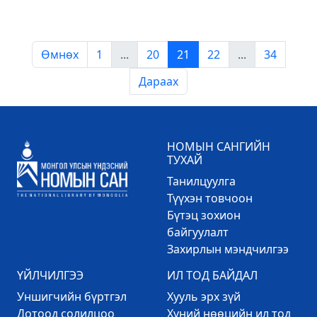
Өмнөх
1
...
20
21
22
...
34
Дараах
НОМЫН САНГИЙН
ТУХАЙ
Танилцуулга
Түүхэн товчоон
Бүтэц зохион
байгуулалт
Захирлын мэндчилгээ
ҮЙЛЧИЛГЭЭ
ИЛ ТОД БАЙДАЛ
Уншигчийн бүртгэл
Хууль эрх зүй
Дотоод солилцоо
Хүний нөөцийн ил тод