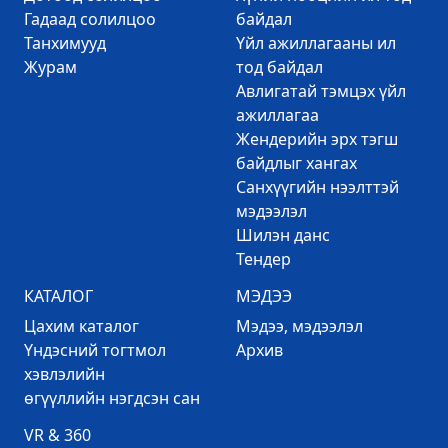
Гадаад солилцоо
байдал
Танхимууд
Үйл ажиллагааны ил
Журам
тод байдал
Авлигатай тэмцэх үйл
ажиллагаа
Жендерийн эрх тэгш
байдлыг хангах
Санхүүгийн нээлттэй
мэдээлэл
Шилэн данс
Тендер
КАТАЛОГ
МЭДЭЭ
Цахим каталог
Mэдээ, мэдээлэл
Үндэсний тогтмол
Архив
хэвлэлийн
өгүүллийн нэгдсэн сан
VR & 360