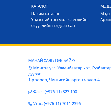
КАТАЛОГ
МЭД
Цахим каталог
Mэдээ
Үндэсний тогтмол хэвлэлийн
Архи
өгүүллийн нэгдсэн сан
МАНАЙ ХАЯГ/ТӨВ БАЙР/
Mонгол улс, Улаанбаатар хот, Сүхбаата
дүүрэг ,
1-р хороо, Чингисийн өргөн чөлөө-4
Факс: (+976-11) 323 100
Утас: (+976-11) 7011 2396