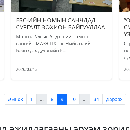
ЕБС-ИЙН НОМЫН САНЧДАД
“
СУРГАЛТ ЗОХИОН БАЙГУУЛЛАА
С
Ү
Монгол Улсын Үндэсний номын
сангийн МАЗЭШХ-ээс Нийслэлийн
Ст
Баянзүрх дүүргийн Е...
но
су
2026/03/13
20
Өмнөх
1
...
8
9
10
...
34
Дараах
йл ажиллагааны эрхэм зорил