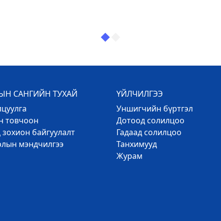
Н САНГИЙН ТУХАЙ
ҮЙЛЧИЛГЭЭ
лцуулга
Уншигчийн бүртгэл
эн товчоон
Дотоод солилцоо
 зохион байгуулалт
Гадаад солилцоо
рлын мэндчилгээ
Танхимууд
Журам