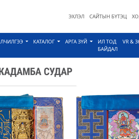
ЭХЛЭЛ
САЙТЫН БҮТЭЦ
ХО
ЙЛЧИЛГЭЭ
КАТАЛОГ
АРГА ЗҮЙ
ИЛ ТОД
VR & 3
БАЙДАЛ