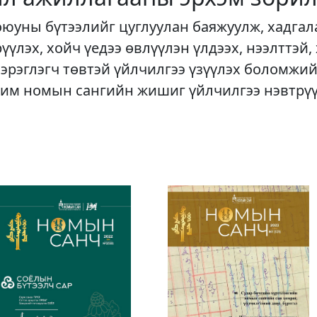
оюуны бүтээлийг цуглуулан баяжуулж, хадгал
рүүлэх, хойч үедээ өвлүүлэн үлдээх, нээлттэй,
хэрэглэгч төвтэй үйлчилгээ үзүүлэх боломжий
им номын сангийн жишиг үйлчилгээ нэвтрү