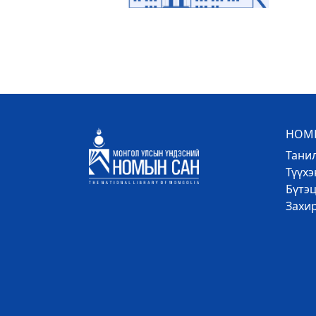
НОМЫ
Тани
Түүх
Бүтэц
Захи