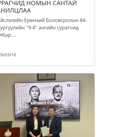
УРАГЧИД НОМЫН САНТАЙ
АНИЛЦЛАА
йслэлийн Ерөнхий Боловсролын 84-
сургуулийн "9-4" ангийн сурагчид
лбар ...
26/03/16