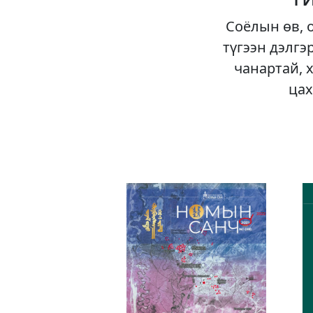
Соёлын өв, 
түгээн дэлгэ
чанартай, 
цах