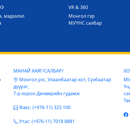
ЭЭ
VR & 360
, мэдээлэл
Mонгол гэр
в
МУҮНС салбар
МАНАЙ ХАЯГ/САЛБАР/
ХО
р
Mонгол улс, Улаанбаатар хот, Сүхбаатар
МУ
дүүрэг,
Үн
7-р хороо Денверийн гудамж
са
Тө
Факс: (+976-11) 323 100
Утас: (+976-11) 7018 8881