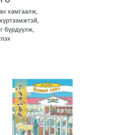
ан хамгаалж,
 хүртээмжтэй,
г бүрдүүлж,
үлэх