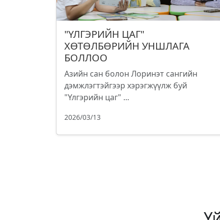
"ҮЛГЭРИЙН ЦАГ"
ХӨТӨЛБӨРИЙН УНШЛАГА
БОЛЛОО
Азийн сан болон Лоринэт сангийн
дэмжлэгтэйгээр хэрэгжүүлж буй
"Үлгэрийн цаг" ...
2026/03/13
Ү