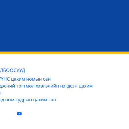
ЛБООСУУД
ҮНС цахим номын сан
дэсний тогтмол хэвлэлийн нэгдсэн цахим
н
вд ном судрын цахим сан