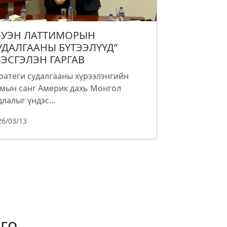
ОУЭН ЛАТТИМОРЫН
УДАЛГААНЫ БҮТЭЭЛҮҮД”
ЗЭСГЭЛЭН ГАРГАВ
ратеги судалгааны хүрээлэнгийн
мын санг Америк дахь Монгол
длалыг үндэс...
26/03/13
го