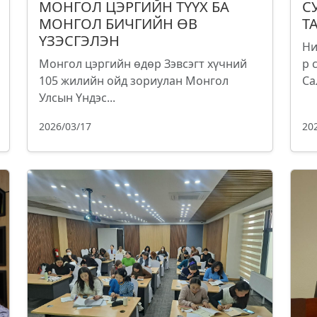
МОНГОЛ ЦЭРГИЙН ТҮҮХ БА
С
МОНГОЛ БИЧГИЙН ӨВ
Т
ҮЗЭСГЭЛЭН
Ни
Монгол цэргийн өдөр Зэвсэгт хүчний
р 
105 жилийн ойд зориулан Монгол
Са
Улсын Үндэс...
2026/03/17
20