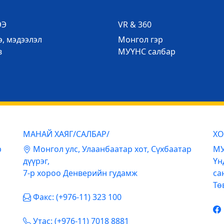
ЭЭ
VR & 360
, мэдээлэл
Mонгол гэр
в
МУҮНС салбар
МАНАЙ ХАЯГ/САЛБАР/
ХО
р
Mонгол улс, Улаанбаатар хот, Сүхбаатар
МУ
дүүрэг,
Үн
7-р хороо Денверийн гудамж
са
Тө
Факс: (+976-11) 323 100
Утас: (+976-11) 7018 8881