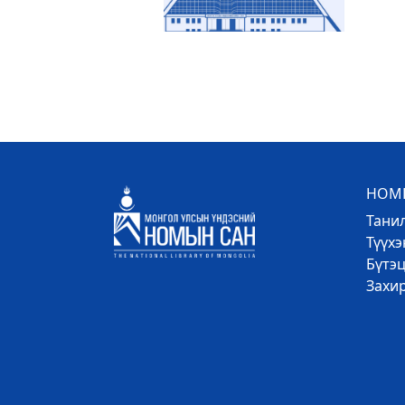
НОМЫ
Тани
Түүх
Бүтэц
Захи