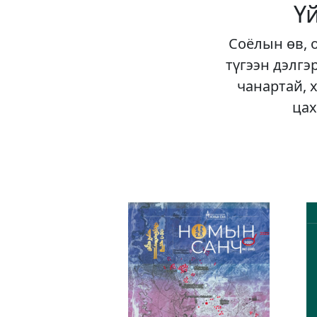
Ү
Соёлын өв, 
түгээн дэлгэ
чанартай, 
цах