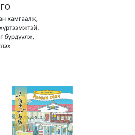
го
ан хамгаалж,
 хүртээмжтэй,
г бүрдүүлж,
үлэх