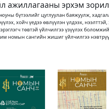
йл ажиллагааны эрхэм зорил
оюуны бүтээлийг цуглуулан баяжуулж, хадгал
рүүлэх, хойч үедээ өвлүүлэн үлдээх, нээлттэй,
хэрэглэгч төвтэй үйлчилгээ үзүүлэх боломжий
им номын сангийн жишиг үйлчилгээ нэвтрү