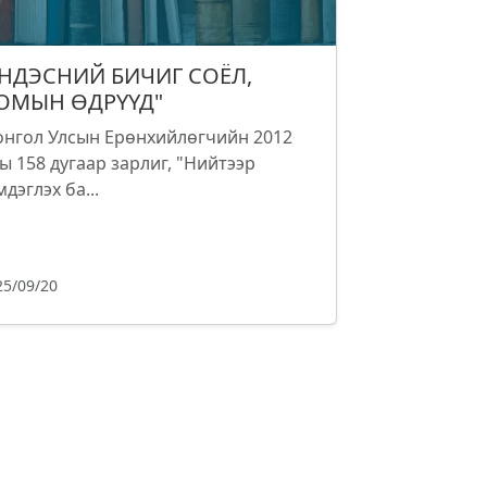
ҮНДЭСНИЙ БИЧИГ СОЁЛ,
ОМЫН ӨДРҮҮД"
нгол Улсын Ерөнхийлөгчийн 2012
ы 158 дугаар зарлиг, "Нийтээр
мдэглэх ба...
25/09/20