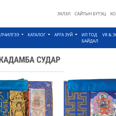
ЭХЛЭЛ
САЙТЫН БҮТЭЦ
ХО
ЙЛЧИЛГЭЭ
КАТАЛОГ
АРГА ЗҮЙ
ИЛ ТОД
VR & 3
БАЙДАЛ