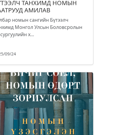
ҮТЭЭЛЧ ТАНХИМД НОМЫН
ААТРУУД АМИЛАВ
лбар номын сангийн Бүтээлч
нхимд Монгол Улсын Боловсролын
 сургуулийн х...
25/09/24