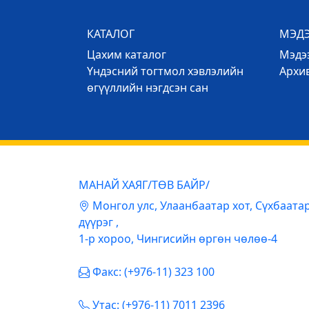
КАТАЛОГ
МЭД
Цахим каталог
Mэдээ
Үндэсний тогтмол хэвлэлийн
Архи
өгүүллийн нэгдсэн сан
МАНАЙ ХАЯГ/ТӨВ БАЙР/
Mонгол улс, Улаанбаатар хот, Сүхбаата
дүүрэг ,
1-р хороо, Чингисийн өргөн чөлөө-4
Факс: (+976-11) 323 100
Утас: (+976-11) 7011 2396