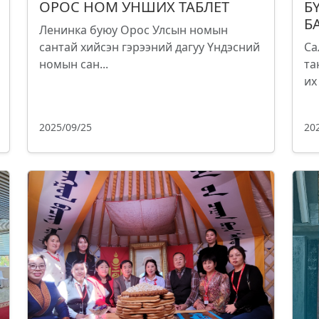
ОРОС НОМ УНШИХ ТАБЛЕТ
Б
Б
Ленинка буюу Орос Улсын номын
сантай хийсэн гэрээний дагуу Үндэсний
Са
номын сан...
та
их
2025/09/25
20