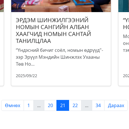
ЭРДЭМ ШИНЖИЛГЭЭНИЙ
“
НОМЫН САНГИЙН АЛБАН
Н
ХААГЧИД НОМЫН САНТАЙ
Мо
ТАНИЛЦЛАА
он
“Үндэсний бичиг соёл, номын өдрүүд"-
тэ
ээр Эрүүл Мэндийн Шинжлэх Ухааны
Төв Но...
2025/09/22
20
Өмнөх
1
...
20
21
22
...
34
Дараах