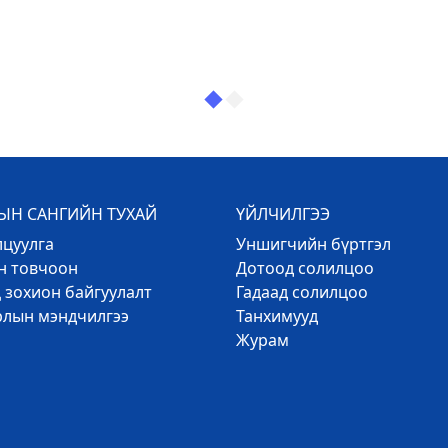
Н САНГИЙН ТУХАЙ
ҮЙЛЧИЛГЭЭ
лцуулга
Уншигчийн бүртгэл
эн товчоон
Дотоод солилцоо
 зохион байгуулалт
Гадаад солилцоо
рлын мэндчилгээ
Танхимууд
Журам