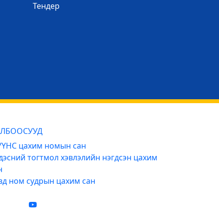
Тендер
ЛБООСУУД
ҮНС цахим номын сан
дэсний тогтмол хэвлэлийн нэгдсэн цахим
н
вд ном судрын цахим сан