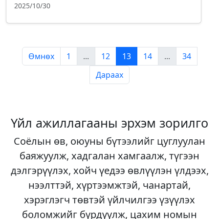
2025/10/30
Өмнөх
1
...
12
13
14
...
34
Дараах
Үйл ажиллагааны эрхэм зорилго
Соёлын өв, оюуны бүтээлийг цуглуулан
баяжуулж, хадгалан хамгаалж, түгээн
дэлгэрүүлэх, хойч үедээ өвлүүлэн үлдээх,
нээлттэй, хүртээмжтэй, чанартай,
хэрэглэгч төвтэй үйлчилгээ үзүүлэх
боломжийг бүрдүүлж, цахим номын