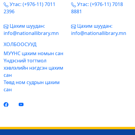
Утас: (+976-11) 7011
Утас: (+976-11) 7018
2396
8881
Цахим шуудан:
Цахим шуудан:
info@nationallibrary.mn
info@nationallibrary.mn
ХОЛБООСУУД
МУҮНС цахим номын сан
Үндэсний тогтмол
хэвлэлийн нэгдсэн цахим
сан
Төвд ном судрын цахим
сан