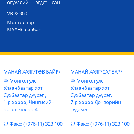
өгүүллийн нэгдсэн сан
VR & 360
Mонгол гэр
МУҮНС салбар
МАНАЙ ХАЯГ/ТӨВ БАЙР/
МАНАЙ ХАЯГ/САЛБАР/
Mонгол улс,
Mонгол улс,
Улаанбаатар хот,
Улаанбаатар хот,
Сүхбаатар дүүрэг ,
Сүхбаатар дүүрэг,
1-р хороо, Чингисийн
7-р хороо Денверийн
өргөн чөлөө-4
гудамж
Факс: (+976-11) 323 100
Факс: (+976-11) 323 100