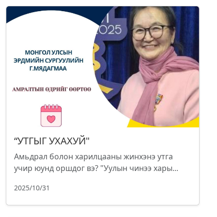
“УТГЫГ УХАХУЙ"
Амьдрал болон харилцааны жинхэнэ утга
учир юунд оршдог вэ? "Уулын чинээ хары...
2025/10/31