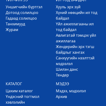
Уншигчийн бүртгэл
Хууль эрх зүй
Дотоод солилцоо
Хүний нөөцийн ил тод
Гадаад солилцоо
байдал
Танхимууд
Үйл ажиллагааны ил
Журам
тод байдал
Авлигатай тэмцэх үйл
ажиллагаа
Жендерийн эрх тэгш
байдлыг хангах
Санхүүгийн нээлттэй
мэдээлэл
Шилэн данс
Тендер
КАТАЛОГ
МЭДЭЭ
Цахим каталог
Mэдээ, мэдээлэл
Үндэсний тогтмол
Архив
хэвлэлийн