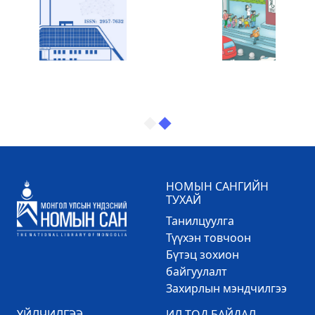
НОМЫН САНГИЙН
ТУХАЙ
Танилцуулга
Түүхэн товчоон
Бүтэц зохион
байгуулалт
Захирлын мэндчилгээ
ҮЙЛЧИЛГЭЭ
ИЛ ТОД БАЙДАЛ