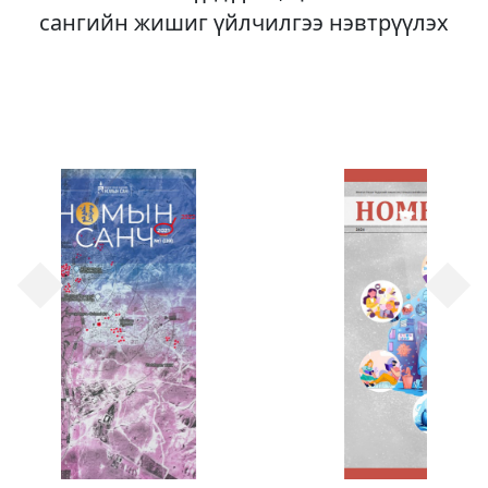
сангийн жишиг үйлчилгээ нэвтрүүлэх