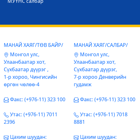
МУҮНС салбар
МАНАЙ ХАЯГ/ТӨВ БАЙР/
МАНАЙ ХАЯГ/САЛБАР/
Mонгол улс,
Mонгол улс,
Улаанбаатар хот,
Улаанбаатар хот,
Сүхбаатар дүүрэг ,
Сүхбаатар дүүрэг,
1-р хороо, Чингисийн
7-р хороо Денверийн
өргөн чөлөө-4
гудамж
Факс: (+976-11) 323 100
Факс: (+976-11) 323 100
Утас: (+976-11) 7011
Утас: (+976-11) 7018
2396
8881
Цахим шуудан:
Цахим шуудан: