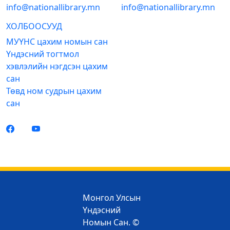
info@nationallibrary.mn
info@nationallibrary.mn
ХОЛБООСУУД
МУҮНС цахим номын сан
Үндэсний тогтмол
хэвлэлийн нэгдсэн цахим
сан
Төвд ном судрын цахим
сан
Монгол Улсын
Үндэсний
Номын Сан. ©