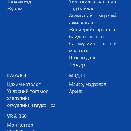
Танхимууд
Үйл ажиллагааны ил
Журам
тод байдал
Авлигатай тэмцэх үйл
ажиллагаа
Жендерийн эрх тэгш
байдлыг хангах
Санхүүгийн нээлттэй
мэдээлэл
Шилэн данс
Тендер
КАТАЛОГ
МЭДЭЭ
Цахим каталог
Mэдээ, мэдээлэл
Үндэсний тогтмол
Архив
хэвлэлийн
өгүүллийн нэгдсэн сан
VR & 360
Mонгол гэр