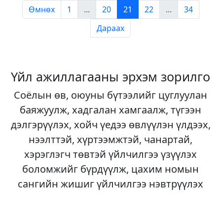
Өмнөх
1
...
20
21
22
...
34
Дараах
Үйл ажиллагааны эрхэм зорилго
Соёлын өв, оюуны бүтээлийг цуглуулан
баяжуулж, хадгалан хамгаалж, түгээн
дэлгэрүүлэх, хойч үедээ өвлүүлэн үлдээх,
нээлттэй, хүртээмжтэй, чанартай,
хэрэглэгч төвтэй үйлчилгээ үзүүлэх
боломжийг бүрдүүлж, цахим номын
сангийн жишиг үйлчилгээ нэвтрүүлэх