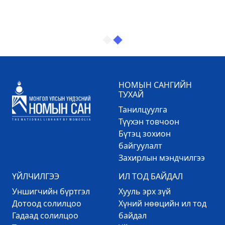
НОМЫН САНГИЙН
ТУХАЙ
Танилцуулга
Түүхэн товчоон
Бүтэц зохион
байгуулалт
Захирлын мэндчилгээ
ҮЙЛЧИЛГЭЭ
ИЛ ТОД БАЙДАЛ
Уншигчийн бүртгэл
Хууль эрх зүй
Дотоод солилцоо
Хүний нөөцийн ил тод
Гадаад солилцоо
байдал