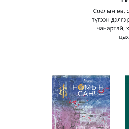
Соёлын өв, 
түгээн дэлгэ
чанартай, 
цах