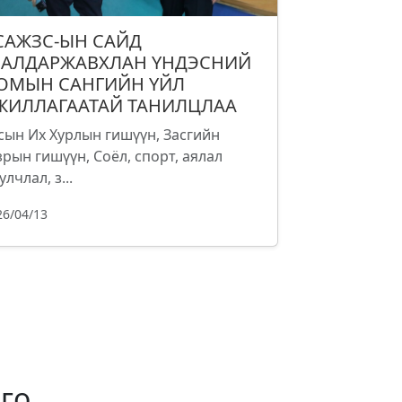
САЖЗС-ЫН САЙД
.АЛДАРЖАВХЛАН ҮНДЭСНИЙ
ОМЫН САНГИЙН ҮЙЛ
ЖИЛЛАГААТАЙ ТАНИЛЦЛАА
сын Их Хурлын гишүүн, Засгийн
зрын гишүүн, Соёл, спорт, аялал
улчлал, з...
26/04/13
го