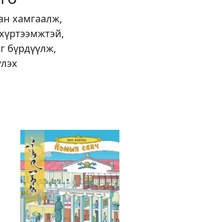
ан хамгаалж,
 хүртээмжтэй,
г бүрдүүлж,
үлэх