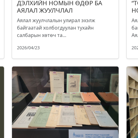
ДЭЛХИЙН НОМЫН ӨДӨР БА
“
АЯЛАЛ ЖУУЛЧЛАЛ
Н
Аялал жуулчлалын улирал эхэлж
Ая
байгаатай холбогдуулан тухайн
ба
салбарын хөтөч та...
Ая
2026/04/23
20