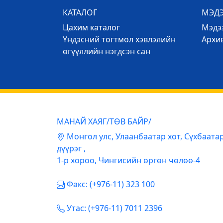
КАТАЛОГ
МЭД
Цахим каталог
Mэдээ
Үндэсний тогтмол хэвлэлийн
Архи
өгүүллийн нэгдсэн сан
МАНАЙ ХАЯГ/ТӨВ БАЙР/
Mонгол улс, Улаанбаатар хот, Сүхбаата
дүүрэг ,
1-р хороо, Чингисийн өргөн чөлөө-4
Факс: (+976-11) 323 100
Утас: (+976-11) 7011 2396