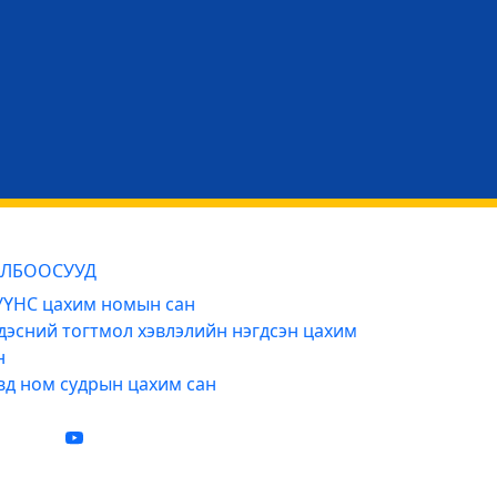
ЛБООСУУД
ҮНС цахим номын сан
дэсний тогтмол хэвлэлийн нэгдсэн цахим
н
вд ном судрын цахим сан