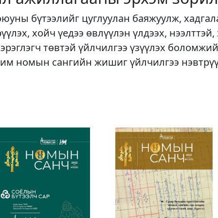
оюуны бүтээлийг цуглуулан баяжуулж, хадгал
рүүлэх, хойч үедээ өвлүүлэн үлдээх, нээлттэй,
хэрэглэгч төвтэй үйлчилгээ үзүүлэх боломжий
им номын сангийн жишиг үйлчилгээ нэвтрү