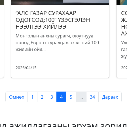
“АЛС ГАЗАР СУРАХААР
С
ОДОГСОД:100” ҮЗЭСГЭЛЭН
Ж
НЭЭЛТЭЭ ХИЙЛЭЭ
Н
А
Монголын анхны сурагч, оюутнууд
өрнөд Европт суралцаж эхэлсний 100
Ул
жилийн ойд...
га
жу
2026/04/15
20
Өмнөх
1
2
3
4
5
...
34
Дараах
йл ажиллагааны эрхэм зорил