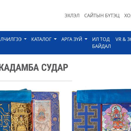
ЭХЛЭЛ
САЙТЫН БҮТЭЦ
ХО
ЙЛЧИЛГЭЭ
КАТАЛОГ
АРГА ЗҮЙ
ИЛ ТОД
VR & 3
БАЙДАЛ