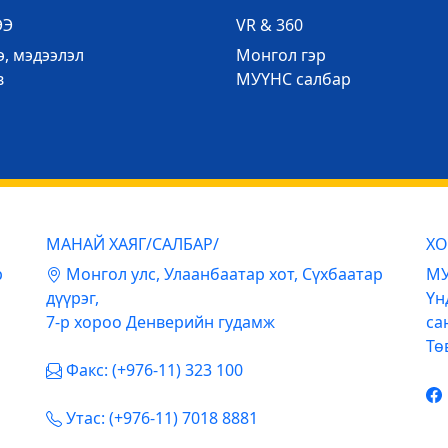
ЭЭ
VR & 360
, мэдээлэл
Mонгол гэр
в
МУҮНС салбар
МАНАЙ ХАЯГ/САЛБАР/
ХО
р
Mонгол улс, Улаанбаатар хот, Сүхбаатар
МУ
дүүрэг,
Үн
7-р хороо Денверийн гудамж
са
Тө
Факс: (+976-11) 323 100
Утас: (+976-11) 7018 8881