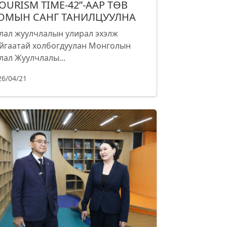
TOURISM TIME-42”-ААР ТӨВ
ОМЫН САНГ ТАНИЛЦУУЛНА
лал жуулчлалын улирал эхэлж
йгаатай холбогдуулан Монголын
лал Жуулчлалы...
26/04/21