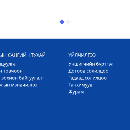
Н САНГИЙН ТУХАЙ
ҮЙЛЧИЛГЭЭ
лцуулга
Уншигчийн бүртгэл
эн товчоон
Дотоод солилцоо
 зохион байгуулалт
Гадаад солилцоо
рлын мэндчилгээ
Танхимууд
Журам