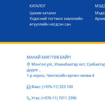
КАТАЛОГ
МЭД
Цахим каталог
Mэдээ
Үндэсний тогтмол хэвлэлийн
Архи
өгүүллийн нэгдсэн сан
МАНАЙ ХАЯГ/ТӨВ БАЙР/
Mонгол улс, Улаанбаатар хот, Сүхбаата
дүүрэг ,
1-р хороо, Чингисийн өргөн чөлөө-4
Факс: (+976-11) 323 100
Утас: (+976-11) 7011 2396