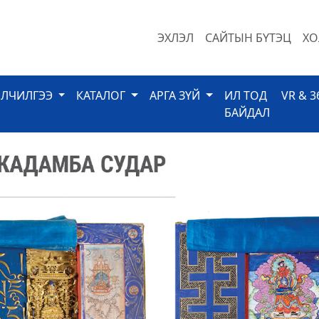
ЭХЛЭЛ
САЙТЫН БҮТЭЦ
ХО
ЙЛЧИЛГЭЭ
КАТАЛОГ
АРГА ЗҮЙ
ИЛ ТОД
VR & 3
БАЙДАЛ