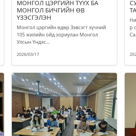
МОНГОЛ ЦЭРГИЙН ТҮҮХ БА
С
МОНГОЛ БИЧГИЙН ӨВ
Т
ҮЗЭСГЭЛЭН
Ни
Монгол цэргийн өдөр Зэвсэгт хүчний
р 
105 жилийн ойд зориулан Монгол
Са
Улсын Үндэс...
2026/03/17
20