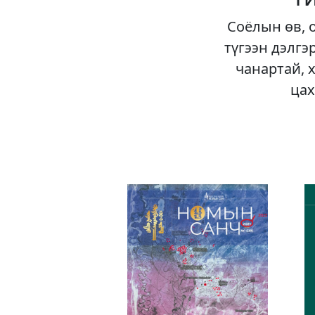
Соёлын өв, 
түгээн дэлгэ
чанартай, 
цах