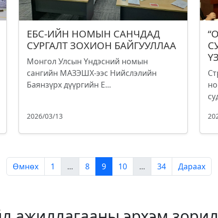
ЕБС-ИЙН НОМЫН САНЧДАД
“
СУРГАЛТ ЗОХИОН БАЙГУУЛЛАА
С
Ү
Монгол Улсын Үндэсний номын
сангийн МАЗЭШХ-ээс Нийслэлийн
Ст
Баянзүрх дүүргийн Е...
но
су
2026/03/13
20
Өмнөх
1
...
8
9
10
...
34
Дараах
йл ажиллагааны эрхэм зорил