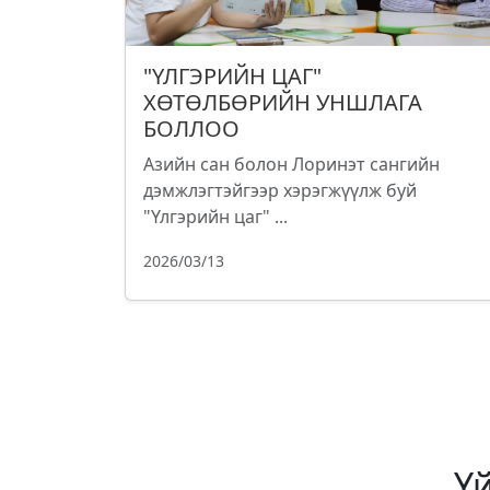
"ҮЛГЭРИЙН ЦАГ"
ХӨТӨЛБӨРИЙН УНШЛАГА
БОЛЛОО
Азийн сан болон Лоринэт сангийн
дэмжлэгтэйгээр хэрэгжүүлж буй
"Үлгэрийн цаг" ...
2026/03/13
Ү