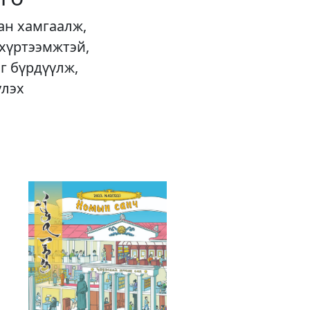
ан хамгаалж,
 хүртээмжтэй,
г бүрдүүлж,
үлэх