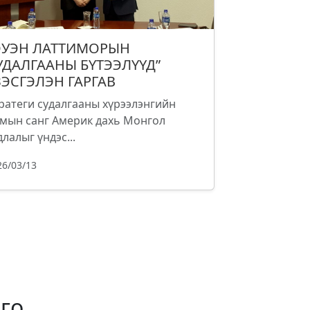
ОУЭН ЛАТТИМОРЫН
УДАЛГААНЫ БҮТЭЭЛҮҮД”
ЗЭСГЭЛЭН ГАРГАВ
ратеги судалгааны хүрээлэнгийн
мын санг Америк дахь Монгол
длалыг үндэс...
26/03/13
го