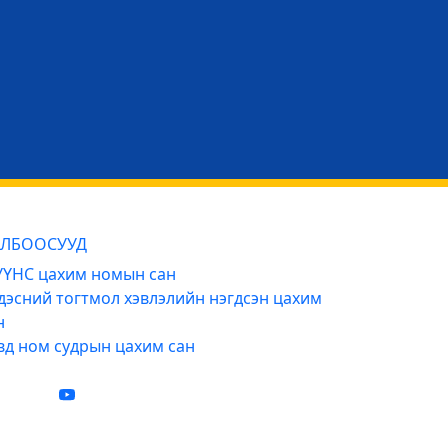
ЛБООСУУД
ҮНС цахим номын сан
дэсний тогтмол хэвлэлийн нэгдсэн цахим
н
вд ном судрын цахим сан