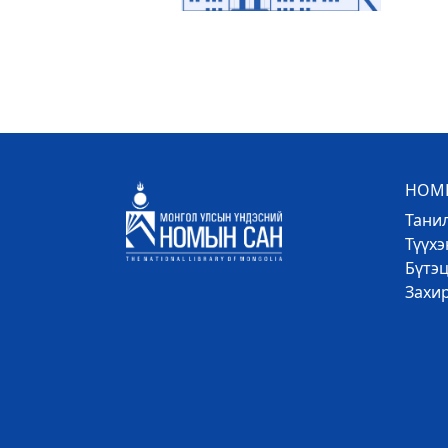
НОМЫ
Тани
Түүх
Бүтэц
Захи