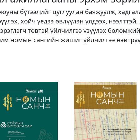
оюуны бүтээлийг цуглуулан баяжуулж, хадгал
рүүлэх, хойч үедээ өвлүүлэн үлдээх, нээлттэй,
хэрэглэгч төвтэй үйлчилгээ үзүүлэх боломжий
им номын сангийн жишиг үйлчилгээ нэвтрү