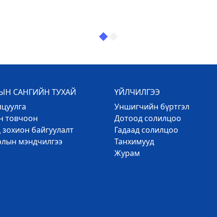
Н САНГИЙН ТУХАЙ
ҮЙЛЧИЛГЭЭ
лцуулга
Уншигчийн бүртгэл
эн товчоон
Дотоод солилцоо
 зохион байгуулалт
Гадаад солилцоо
рлын мэндчилгээ
Танхимууд
Журам