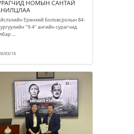
УРАГЧИД НОМЫН САНТАЙ
АНИЛЦЛАА
йслэлийн Ерөнхий Боловсролын 84-
сургуулийн "9-4" ангийн сурагчид
лбар ...
26/03/16