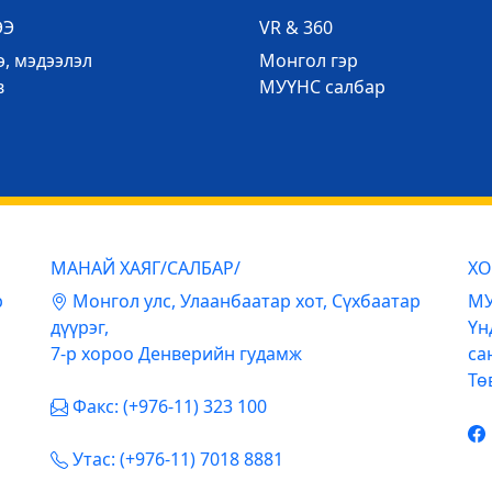
ЭЭ
VR & 360
, мэдээлэл
Mонгол гэр
в
МУҮНС салбар
МАНАЙ ХАЯГ/САЛБАР/
ХО
р
Mонгол улс, Улаанбаатар хот, Сүхбаатар
МУ
дүүрэг,
Үн
7-р хороо Денверийн гудамж
са
Тө
Факс: (+976-11) 323 100
Утас: (+976-11) 7018 8881