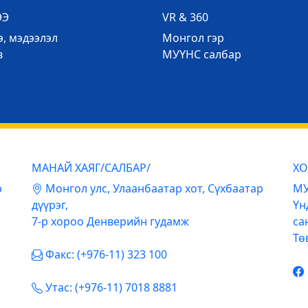
ЭЭ
VR & 360
, мэдээлэл
Mонгол гэр
в
МУҮНС салбар
МАНАЙ ХАЯГ/САЛБАР/
ХО
р
Mонгол улс, Улаанбаатар хот, Сүхбаатар
МУ
дүүрэг,
Үн
7-р хороо Денверийн гудамж
са
Тө
Факс: (+976-11) 323 100
Утас: (+976-11) 7018 8881