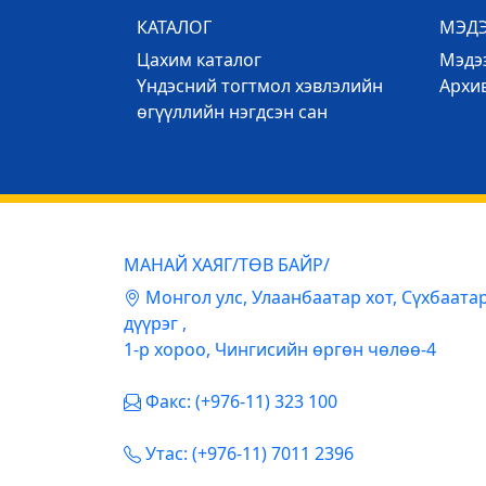
КАТАЛОГ
МЭД
Цахим каталог
Mэдээ
Үндэсний тогтмол хэвлэлийн
Архи
өгүүллийн нэгдсэн сан
МАНАЙ ХАЯГ/ТӨВ БАЙР/
Mонгол улс, Улаанбаатар хот, Сүхбаата
дүүрэг ,
1-р хороо, Чингисийн өргөн чөлөө-4
Факс: (+976-11) 323 100
Утас: (+976-11) 7011 2396