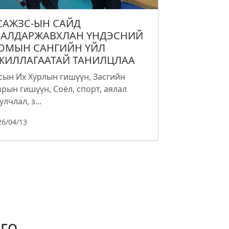
САЖЗС-ЫН САЙД
.АЛДАРЖАВХЛАН ҮНДЭСНИЙ
ОМЫН САНГИЙН ҮЙЛ
ЖИЛЛАГААТАЙ ТАНИЛЦЛАА
сын Их Хурлын гишүүн, Засгийн
зрын гишүүн, Соёл, спорт, аялал
улчлал, з...
26/04/13
го