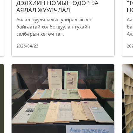
ДЭЛХИЙН НОМЫН ӨДӨР БА
“
АЯЛАЛ ЖУУЛЧЛАЛ
Н
Аялал жуулчлалын улирал эхэлж
Ая
байгаатай холбогдуулан тухайн
ба
салбарын хөтөч та...
Ая
2026/04/23
20