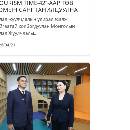
TOURISM TIME-42”-ААР ТӨВ
ОМЫН САНГ ТАНИЛЦУУЛНА
лал жуулчлалын улирал эхэлж
йгаатай холбогдуулан Монголын
лал Жуулчлалы...
26/04/21