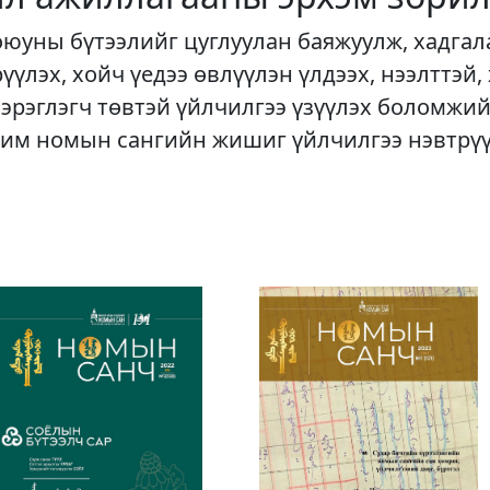
оюуны бүтээлийг цуглуулан баяжуулж, хадгал
рүүлэх, хойч үедээ өвлүүлэн үлдээх, нээлттэй,
хэрэглэгч төвтэй үйлчилгээ үзүүлэх боломжий
им номын сангийн жишиг үйлчилгээ нэвтрү