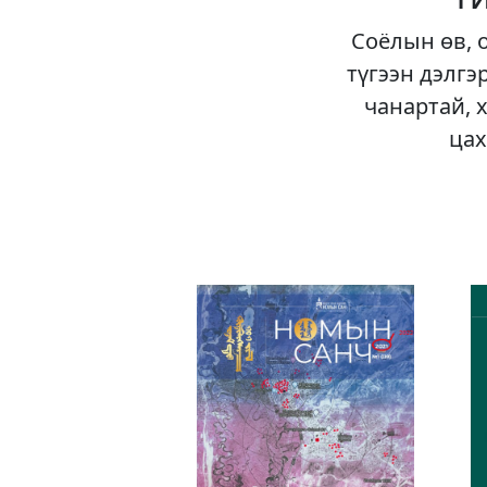
Соёлын өв, 
түгээн дэлгэ
чанартай, 
цах