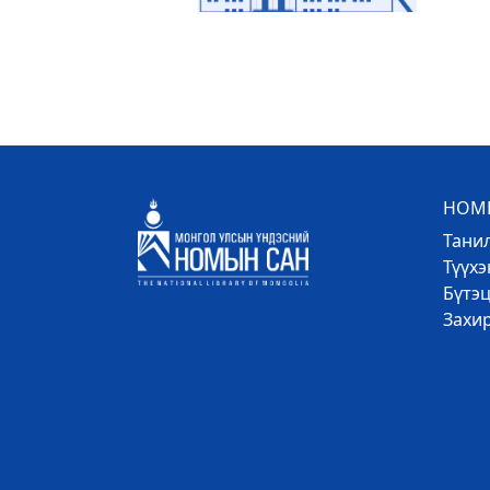
НОМЫ
Тани
Түүх
Бүтэц
Захи