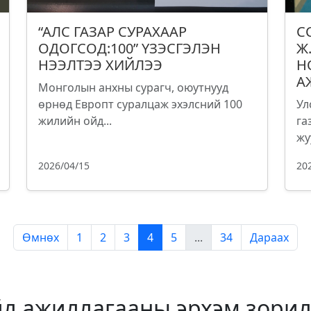
“АЛС ГАЗАР СУРАХААР
С
ОДОГСОД:100” ҮЗЭСГЭЛЭН
Ж
НЭЭЛТЭЭ ХИЙЛЭЭ
Н
А
Монголын анхны сурагч, оюутнууд
өрнөд Европт суралцаж эхэлсний 100
Ул
жилийн ойд...
га
жу
2026/04/15
20
Өмнөх
1
2
3
4
5
...
34
Дараах
йл ажиллагааны эрхэм зорил