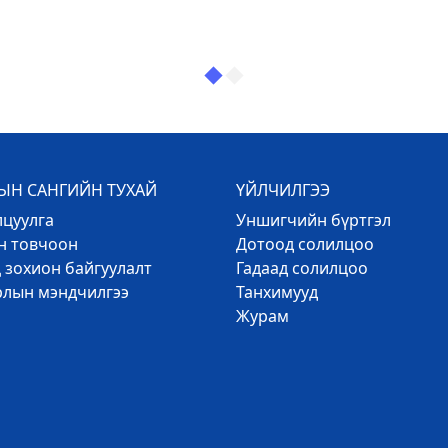
Н САНГИЙН ТУХАЙ
ҮЙЛЧИЛГЭЭ
лцуулга
Уншигчийн бүртгэл
эн товчоон
Дотоод солилцоо
 зохион байгуулалт
Гадаад солилцоо
рлын мэндчилгээ
Танхимууд
Журам