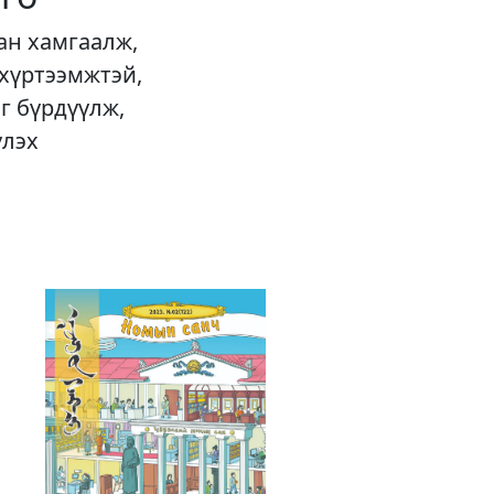
ан хамгаалж,
 хүртээмжтэй,
г бүрдүүлж,
үлэх