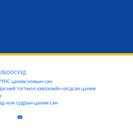
ЛБООСУУД
ҮНС цахим номын сан
дэсний тогтмол хэвлэлийн нэгдсэн цахим
н
вд ном судрын цахим сан