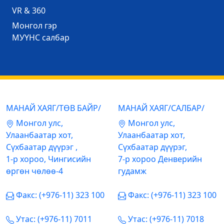
VR & 360
Mонгол гэр
МУҮНС салбар
МАНАЙ ХАЯГ/ТӨВ БАЙР/
МАНАЙ ХАЯГ/САЛБАР/
Mонгол улс,
Mонгол улс,
Улаанбаатар хот,
Улаанбаатар хот,
Сүхбаатар дүүрэг ,
Сүхбаатар дүүрэг,
1-р хороо, Чингисийн
7-р хороо Денверийн
өргөн чөлөө-4
гудамж
Факс: (+976-11) 323 100
Факс: (+976-11) 323 100
Утас: (+976-11) 7011
Утас: (+976-11) 7018