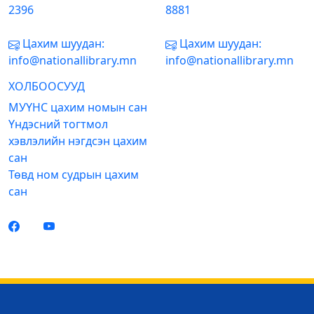
2396
8881
Цахим шуудан:
Цахим шуудан:
info@nationallibrary.mn
info@nationallibrary.mn
ХОЛБООСУУД
МУҮНС цахим номын сан
Үндэсний тогтмол
хэвлэлийн нэгдсэн цахим
сан
Төвд ном судрын цахим
сан