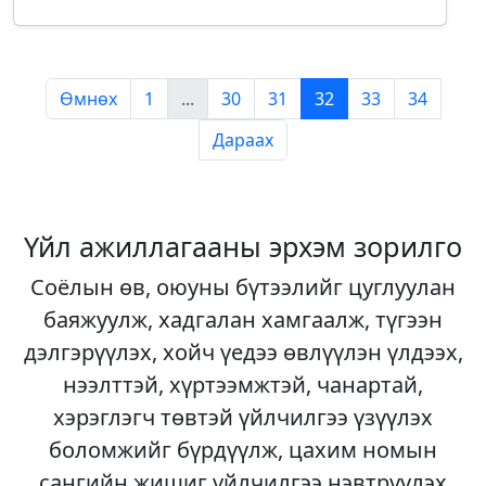
Өмнөх
1
...
30
31
32
33
34
Дараах
Үйл ажиллагааны эрхэм зорилго
Соёлын өв, оюуны бүтээлийг цуглуулан
баяжуулж, хадгалан хамгаалж, түгээн
дэлгэрүүлэх, хойч үедээ өвлүүлэн үлдээх,
нээлттэй, хүртээмжтэй, чанартай,
хэрэглэгч төвтэй үйлчилгээ үзүүлэх
боломжийг бүрдүүлж, цахим номын
сангийн жишиг үйлчилгээ нэвтрүүлэх