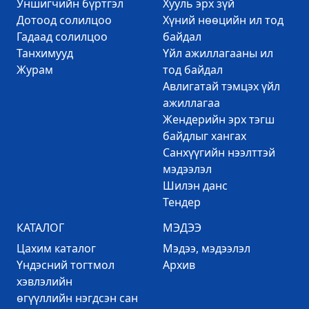
Уншигчийн бүртгэл
Хууль эрх зүй
Дотоод солилцоо
Хүний нөөцийн ил тод
Гадаад солилцоо
байдал
Танхимууд
Үйл ажиллагааны ил
Журам
тод байдал
Авлигатай тэмцэх үйл
ажиллагаа
Жендерийн эрх тэгш
байдлыг хангах
Санхүүгийн нээлттэй
мэдээлэл
Шилэн данс
Тендер
КАТАЛОГ
МЭДЭЭ
Цахим каталог
Mэдээ, мэдээлэл
Үндэсний тогтмол
Архив
хэвлэлийн
өгүүллийн нэгдсэн сан