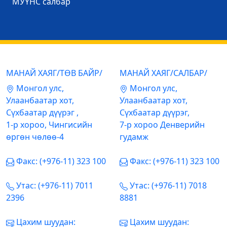
МУҮНС салбар
МАНАЙ ХАЯГ/ТӨВ БАЙР/
МАНАЙ ХАЯГ/САЛБАР/
Mонгол улс,
Mонгол улс,
Улаанбаатар хот,
Улаанбаатар хот,
Сүхбаатар дүүрэг ,
Сүхбаатар дүүрэг,
1-р хороо, Чингисийн
7-р хороо Денверийн
өргөн чөлөө-4
гудамж
Факс: (+976-11) 323 100
Факс: (+976-11) 323 100
Утас: (+976-11) 7011
Утас: (+976-11) 7018
2396
8881
Цахим шуудан:
Цахим шуудан: