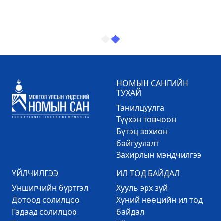
НОМЫН САНГИЙН
ТУХАЙ
Танилцуулга
Түүхэн товчоон
Бүтэц зохион
байгуулалт
Захирлын мэндчилгээ
ҮЙЛЧИЛГЭЭ
ИЛ ТОД БАЙДАЛ
Уншигчийн бүртгэл
Хууль эрх зүй
Дотоод солилцоо
Хүний нөөцийн ил тод
Гадаад солилцоо
байдал