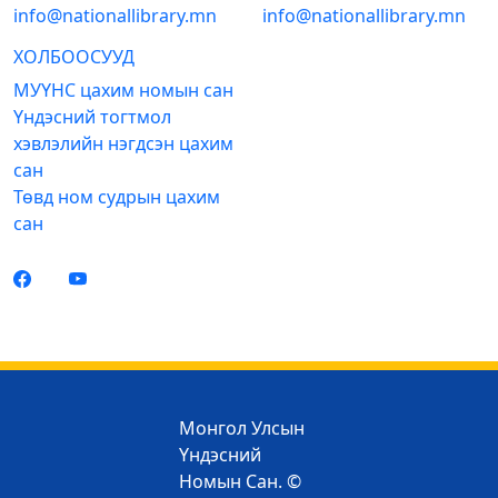
info@nationallibrary.mn
info@nationallibrary.mn
ХОЛБООСУУД
МУҮНС цахим номын сан
Үндэсний тогтмол
хэвлэлийн нэгдсэн цахим
сан
Төвд ном судрын цахим
сан
Монгол Улсын
Үндэсний
Номын Сан. ©