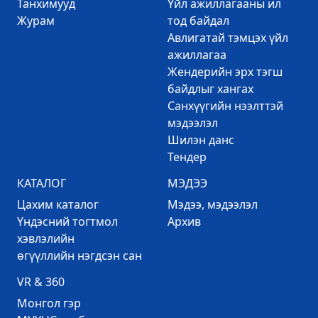
Танхимууд
Үйл ажиллагааны ил
Журам
тод байдал
Авлигатай тэмцэх үйл
ажиллагаа
Жендерийн эрх тэгш
байдлыг хангах
Санхүүгийн нээлттэй
мэдээлэл
Шилэн данс
Тендер
КАТАЛОГ
МЭДЭЭ
Цахим каталог
Mэдээ, мэдээлэл
Үндэсний тогтмол
Архив
хэвлэлийн
өгүүллийн нэгдсэн сан
VR & 360
Mонгол гэр