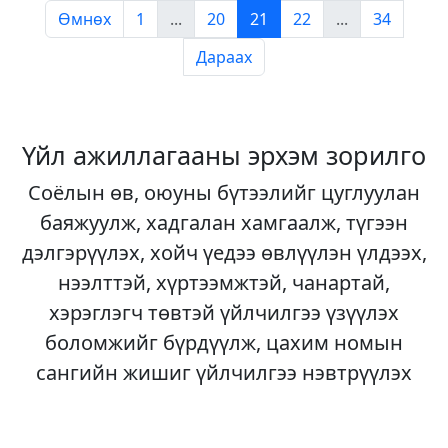
Өмнөх
1
...
20
21
22
...
34
Дараах
Үйл ажиллагааны эрхэм зорилго
Соёлын өв, оюуны бүтээлийг цуглуулан
баяжуулж, хадгалан хамгаалж, түгээн
дэлгэрүүлэх, хойч үедээ өвлүүлэн үлдээх,
нээлттэй, хүртээмжтэй, чанартай,
хэрэглэгч төвтэй үйлчилгээ үзүүлэх
боломжийг бүрдүүлж, цахим номын
сангийн жишиг үйлчилгээ нэвтрүүлэх